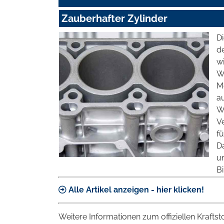
Zauberhafter Zylinder
D
d
wi
Wä
M
au
W
V
fü
Da
u
Bi
Alle Artikel anzeigen - hier klicken!
Weitere Informationen zum offiziellen Krafts