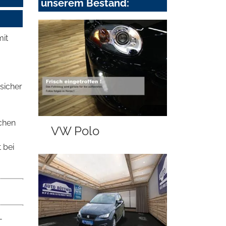
unserem Bestand:
mit
sicher
chen
VW Polo
 bei
-