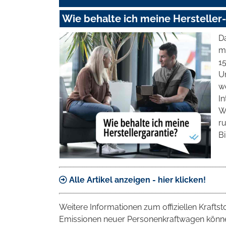
Wie behalte ich meine Hersteller
Da
m
1
U
we
I
W
ru
Bi
Alle Artikel anzeigen - hier klicken!
Weitere Informationen zum offiziellen Krafts
Emissionen neuer Personenkraftwagen können