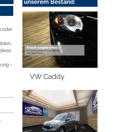
unserem Bestand:
n oder
häden,
 diese
tung –
VW Caddy
-