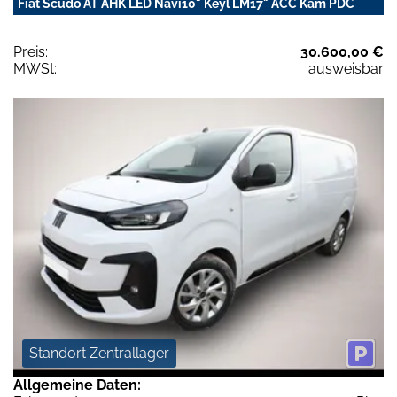
Fiat Scudo AT AHK LED Navi10" Keyl LM17" ACC Kam PDC
Preis:
30.600,00 €
MWSt:
ausweisbar
Standort Zentrallager
Allgemeine Daten: