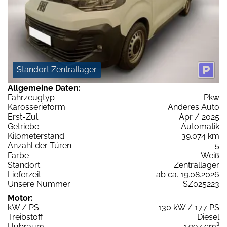
Standort Zentrallager
Allgemeine Daten:
Fahrzeugtyp
Pkw
Karosserieform
Anderes Auto
Erst-Zul.
Apr / 2025
Getriebe
Automatik
Kilometerstand
39.074 km
Anzahl der Türen
5
Farbe
Weiß
Standort
Zentrallager
Lieferzeit
ab ca. 19.08.2026
Unsere Nummer
SZ025223
Motor:
kW / PS
130 kW / 177 PS
Treibstoff
Diesel
Hubraum
1.997 cm³