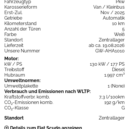
Fahrzeugtyp
Pkw
Karosserieform
Van / Kleinbus
Erst-Zul.
Nov / 2025
Getriebe
Automatik
Kilometerstand
10 km
Anzahl der Türen
5
Farbe
Weiß
Standort
Zentrallager
Lieferzeit
ab ca. 19.08.2026
Unsere Nummer
GW-AHA1010
Motor:
kW / PS
130 kW / 177 PS
Treibstoff
Diesel
Hubraum
1.997 cm³
Umweltnormen:
Umweltplakette
1 (None)
Verbrauch und Emissionen nach WLTP:
Kraftstoffverbr. komb.
7,3 l/100km
CO
-Emissionen komb.
192 g/km
2
CO
-Klasse
G
2
Standort
Zentrallager
Details zum Fiat Scudo anzeigen