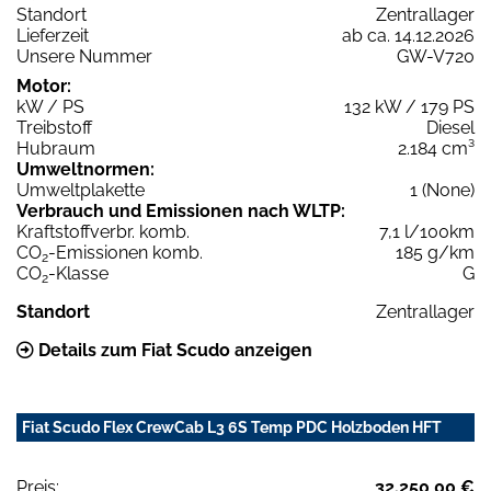
Standort
Zentrallager
Lieferzeit
ab ca. 14.12.2026
Unsere Nummer
GW-V720
Motor:
kW / PS
132 kW / 179 PS
Treibstoff
Diesel
Hubraum
2.184 cm³
Umweltnormen:
Umweltplakette
1 (None)
Verbrauch und Emissionen nach WLTP:
Kraftstoffverbr. komb.
7,1 l/100km
CO
-Emissionen komb.
185 g/km
2
CO
-Klasse
G
2
Standort
Zentrallager
Details zum Fiat Scudo anzeigen
Fiat Scudo Flex CrewCab L3 6S Temp PDC Holzboden HFT
Preis:
32.250,00 €