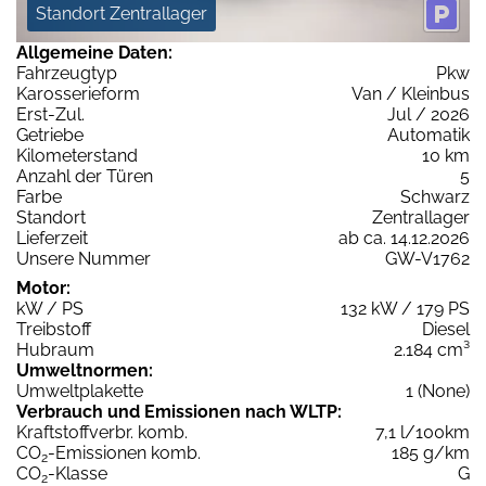
Standort Zentrallager
Allgemeine Daten:
Fahrzeugtyp
Pkw
Karosserieform
Van / Kleinbus
Erst-Zul.
Jul / 2026
Getriebe
Automatik
Kilometerstand
10 km
Anzahl der Türen
5
Farbe
Schwarz
Standort
Zentrallager
Lieferzeit
ab ca. 14.12.2026
Unsere Nummer
GW-V1762
Motor:
kW / PS
132 kW / 179 PS
Treibstoff
Diesel
Hubraum
2.184 cm³
Umweltnormen:
Umweltplakette
1 (None)
Verbrauch und Emissionen nach WLTP:
Kraftstoffverbr. komb.
7,1 l/100km
CO
-Emissionen komb.
185 g/km
2
CO
-Klasse
G
2