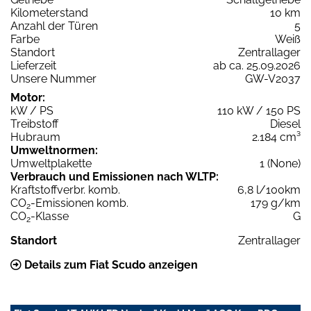
Kilometerstand
10 km
Anzahl der Türen
5
Farbe
Weiß
Standort
Zentrallager
Lieferzeit
ab ca. 25.09.2026
Unsere Nummer
GW-V2037
Motor:
kW / PS
110 kW / 150 PS
Treibstoff
Diesel
Hubraum
2.184 cm³
Umweltnormen:
Umweltplakette
1 (None)
Verbrauch und Emissionen nach WLTP:
Kraftstoffverbr. komb.
6,8 l/100km
CO
-Emissionen komb.
179 g/km
2
CO
-Klasse
G
2
Standort
Zentrallager
Details zum Fiat Scudo anzeigen