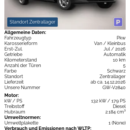
Standort Zentrallager
Allgemeine Daten:
Fahrzeugtyp
Pkw
Karosserieform
Van / Kleinbus
Erst-Zul.
Jul / 2026
Getriebe
Automatik
Kilometerstand
10 km
Anzahl der Türen
5
Farbe
Schwarz
Standort
Zentrallager
Lieferzeit
ab ca. 14.12.2026
Unsere Nummer
GW-V2840
Motor:
kW / PS
132 kW / 179 PS
Treibstoff
Diesel
Hubraum
2.184 cm³
Umweltnormen:
Umweltplakette
1 (None)
Verbrauch und Emissionen nach WLTP: