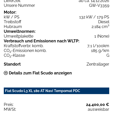
Lieferzeit
ab ca. 14.12.2026
Unsere Nummer
GW-V3359
Motor:
kW / PS
132 kW / 179 PS
Treibstoff
Diesel
Hubraum
2.184 cm³
Umweltnormen:
Umweltplakette
1 (None)
Verbrauch und Emissionen nach WLTP:
Kraftstoffverbr. komb.
7,1 l/100km
CO
-Emissionen komb.
185 g/km
2
CO
-Klasse
G
2
Standort
Zentrallager
Details zum Fiat Scudo anzeigen
Fiat Scudo L3 XL 180 AT Navi Tempomat PDC
Preis:
24.400,00 €
MWSt:
ausweisbar