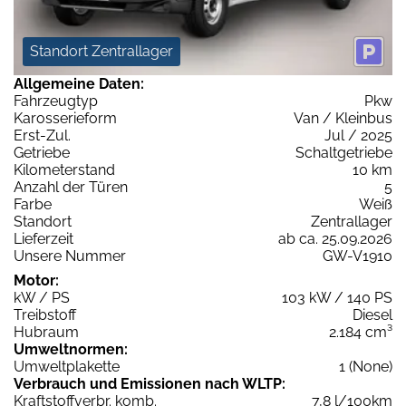
Standort Zentrallager
Allgemeine Daten:
Fahrzeugtyp
Pkw
Karosserieform
Van / Kleinbus
Erst-Zul.
Jul / 2025
Getriebe
Schaltgetriebe
Kilometerstand
10 km
Anzahl der Türen
5
Farbe
Weiß
Standort
Zentrallager
Lieferzeit
ab ca. 25.09.2026
Unsere Nummer
GW-V1910
Motor:
kW / PS
103 kW / 140 PS
Treibstoff
Diesel
Hubraum
2.184 cm³
Umweltnormen:
Umweltplakette
1 (None)
Verbrauch und Emissionen nach WLTP:
Kraftstoffverbr. komb.
7,8 l/100km