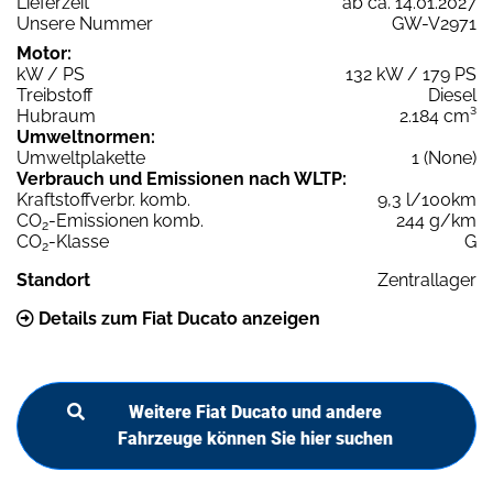
Lieferzeit
ab ca. 14.01.2027
Unsere Nummer
GW-V2971
Motor:
kW / PS
132 kW / 179 PS
Treibstoff
Diesel
Hubraum
2.184 cm³
Umweltnormen:
Umweltplakette
1 (None)
Verbrauch und Emissionen nach WLTP:
Kraftstoffverbr. komb.
9,3 l/100km
CO
-Emissionen komb.
244 g/km
2
CO
-Klasse
G
2
Standort
Zentrallager
Details zum Fiat Ducato anzeigen
Weitere Fiat Ducato und andere
Fahrzeuge können Sie hier suchen