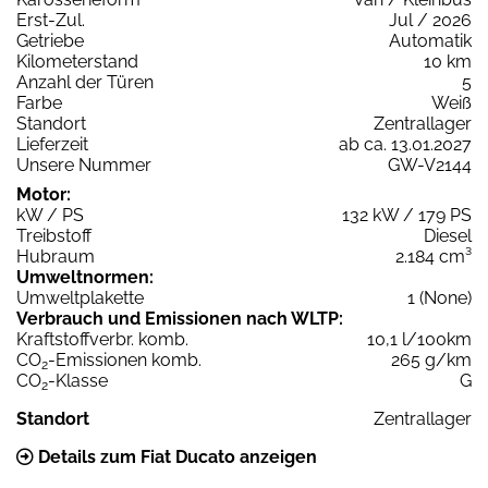
Erst-Zul.
Jul / 2026
Getriebe
Automatik
Kilometerstand
10 km
Anzahl der Türen
5
Farbe
Weiß
Standort
Zentrallager
Lieferzeit
ab ca. 13.01.2027
Unsere Nummer
GW-V2144
Motor:
kW / PS
132 kW / 179 PS
Treibstoff
Diesel
Hubraum
2.184 cm³
Umweltnormen:
Umweltplakette
1 (None)
Verbrauch und Emissionen nach WLTP:
Kraftstoffverbr. komb.
10,1 l/100km
CO
-Emissionen komb.
265 g/km
2
CO
-Klasse
G
2
Standort
Zentrallager
Details zum Fiat Ducato anzeigen