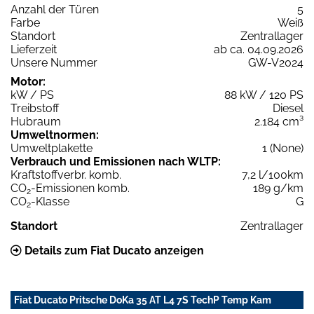
Anzahl der Türen
5
Farbe
Weiß
Standort
Zentrallager
Lieferzeit
ab ca. 04.09.2026
Unsere Nummer
GW-V2024
Motor:
kW / PS
88 kW / 120 PS
Treibstoff
Diesel
Hubraum
2.184 cm³
Umweltnormen:
Umweltplakette
1 (None)
Verbrauch und Emissionen nach WLTP:
Kraftstoffverbr. komb.
7,2 l/100km
CO
-Emissionen komb.
189 g/km
2
CO
-Klasse
G
2
Standort
Zentrallager
Details zum Fiat Ducato anzeigen
Fiat Ducato Pritsche DoKa 35 AT L4 7S TechP Temp Kam