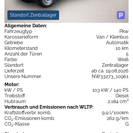
Standort Zentrallager
Allgemeine Daten:
Fahrzeugtyp
Pkw
Karosserieform
Van / Kleinbus
Getriebe
Automatik
Kilometerstand
10 km
Anzahl der Türen
5
Farbe
Weiß
Standort
Zentrallager
Lieferzeit
ab ca. 19.08.2026
Unsere Nummer
NW33273_10961
Motor:
kW / PS
103 kW / 140 PS
Treibstoff
Diesel
Hubraum
2.184 cm³
Verbrauch und Emissionen nach WLTP:
Kraftstoffverbr. komb.
9,9 l/100km
CO
-Emissionen komb.
262 g/km
2
CO
-Klasse
G
2