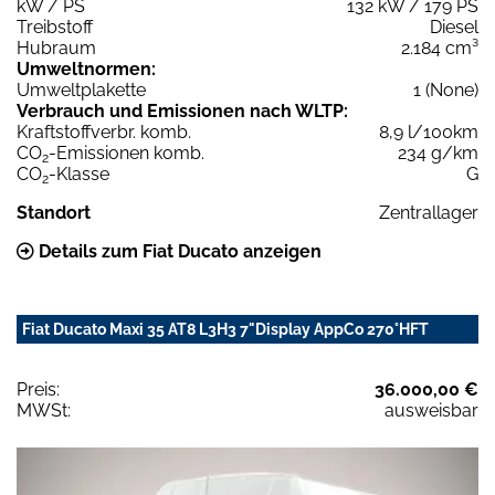
kW / PS
132 kW / 179 PS
Treibstoff
Diesel
Hubraum
2.184 cm³
Umweltnormen:
Umweltplakette
1 (None)
Verbrauch und Emissionen nach WLTP:
Kraftstoffverbr. komb.
8,9 l/100km
CO
-Emissionen komb.
234 g/km
2
CO
-Klasse
G
2
Standort
Zentrallager
Details zum Fiat Ducato anzeigen
Fiat Ducato Maxi 35 AT8 L3H3 7"Display AppCo 270°HFT
Preis:
36.000,00 €
MWSt:
ausweisbar