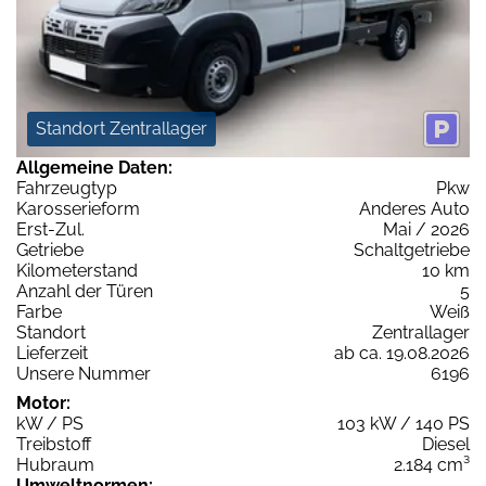
Standort Zentrallager
Allgemeine Daten:
Fahrzeugtyp
Pkw
Karosserieform
Anderes Auto
Erst-Zul.
Mai / 2026
Getriebe
Schaltgetriebe
Kilometerstand
10 km
Anzahl der Türen
5
Farbe
Weiß
Standort
Zentrallager
Lieferzeit
ab ca. 19.08.2026
Unsere Nummer
6196
Motor:
kW / PS
103 kW / 140 PS
Treibstoff
Diesel
Hubraum
2.184 cm³
Umweltnormen: