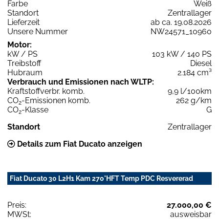
Farbe
Weiß
Standort
Zentrallager
Lieferzeit
ab ca. 19.08.2026
Unsere Nummer
NW24571_10960
Motor:
kW / PS
103 kW / 140 PS
Treibstoff
Diesel
Hubraum
2.184 cm³
Verbrauch und Emissionen nach WLTP:
Kraftstoffverbr. komb.
9,9 l/100km
CO
-Emissionen komb.
262 g/km
2
CO
-Klasse
G
2
Standort
Zentrallager
Details zum Fiat Ducato anzeigen
Fiat Ducato 30 L2H1 Kam 270°HFT Temp PDC Resvererad
Preis:
27.000,00 €
MWSt:
ausweisbar