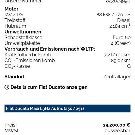
Unsere Nummer
823029990
Motor:
kW / PS
88 kW / 120 PS
Treibstoff
Diesel
Hubraum
2.184 cm³
Umweltnormen:
Schadstoffklasse
Euro 6e
Umweltplakette
4 (Green)
Verbrauch und Emissionen nach WLTP:
Kraftstoffverbr. komb.
7,2 l/100km
CO
-Emissionen komb.
189 g/km
2
CO
-Klasse
G
2
Standort
Zentrallager
Details zum Fiat Ducato anzeigen
Fiat Ducato Maxi L3H2 Autm. (250/251)
Preis:
39.200,00 €
MWSt:
ausweisbar