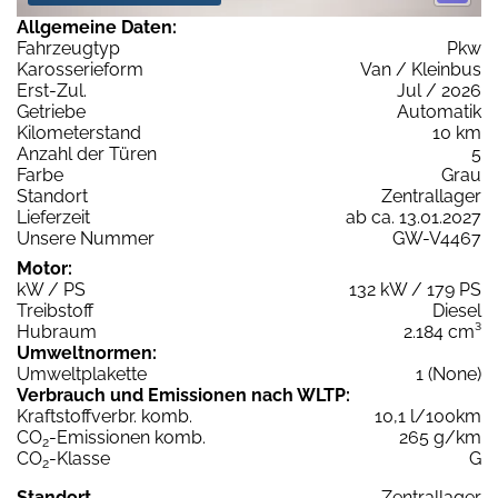
Allgemeine Daten:
Fahrzeugtyp
Pkw
Karosserieform
Van / Kleinbus
Erst-Zul.
Jul / 2026
Getriebe
Automatik
Kilometerstand
10 km
Anzahl der Türen
5
Farbe
Grau
Standort
Zentrallager
Lieferzeit
ab ca. 13.01.2027
Unsere Nummer
GW-V4467
Motor:
kW / PS
132 kW / 179 PS
Treibstoff
Diesel
Hubraum
2.184 cm³
Umweltnormen:
Umweltplakette
1 (None)
Verbrauch und Emissionen nach WLTP:
Kraftstoffverbr. komb.
10,1 l/100km
CO
-Emissionen komb.
265 g/km
2
CO
-Klasse
G
2
Standort
Zentrallager