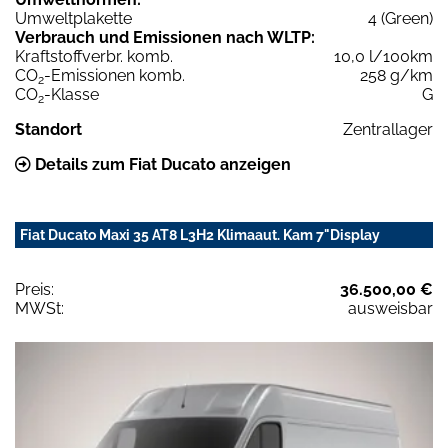
Umweltplakette
4 (Green)
Verbrauch und Emissionen nach WLTP:
Kraftstoffverbr. komb.
10,0 l/100km
CO
-Emissionen komb.
258 g/km
2
CO
-Klasse
G
2
Standort
Zentrallager
Details zum Fiat Ducato anzeigen
Fiat Ducato Maxi 35 AT8 L3H2 Klimaaut. Kam 7"Display
Preis:
36.500,00 €
MWSt:
ausweisbar