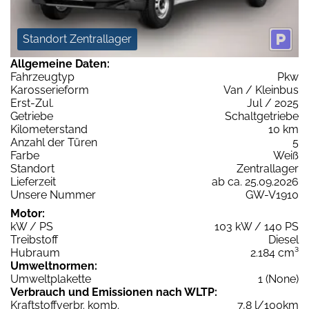
Standort Zentrallager
Allgemeine Daten:
Fahrzeugtyp
Pkw
Karosserieform
Van / Kleinbus
Erst-Zul.
Jul / 2025
Getriebe
Schaltgetriebe
Kilometerstand
10 km
Anzahl der Türen
5
Farbe
Weiß
Standort
Zentrallager
Lieferzeit
ab ca. 25.09.2026
Unsere Nummer
GW-V1910
Motor:
kW / PS
103 kW / 140 PS
Treibstoff
Diesel
Hubraum
2.184 cm³
Umweltnormen:
Umweltplakette
1 (None)
Verbrauch und Emissionen nach WLTP:
Kraftstoffverbr. komb.
7,8 l/100km