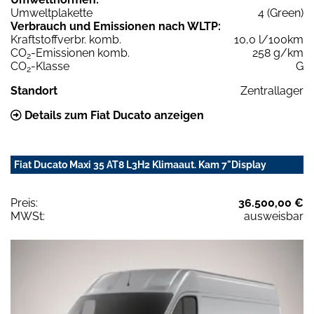
Umweltplakette
4 (Green)
Verbrauch und Emissionen nach WLTP:
Kraftstoffverbr. komb.
10,0 l/100km
CO
-Emissionen komb.
258 g/km
2
CO
-Klasse
G
2
Standort
Zentrallager
Details zum Fiat Ducato anzeigen
Fiat Ducato Maxi 35 AT8 L3H2 Klimaaut. Kam 7"Display
Preis:
36.500,00 €
MWSt:
ausweisbar