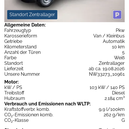
Standort Zentrallager
Allgemeine Daten:
Fahrzeugtyp
Pkw
Karosserieform
Van / Kleinbus
Getriebe
Automatik
Kilometerstand
10 km
Anzahl der Türen
5
Farbe
Weiß
Standort
Zentrallager
Lieferzeit
ab ca. 19.08.2026
Unsere Nummer
NW33273_10961
Motor:
kW / PS
103 kW / 140 PS
Treibstoff
Diesel
Hubraum
2.184 cm³
Verbrauch und Emissionen nach WLTP:
Kraftstoffverbr. komb.
9,9 l/100km
CO
-Emissionen komb.
262 g/km
2
CO
-Klasse
G
2