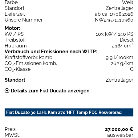
Farbe
Weiß
Standort
Zentrallager
Lieferzeit
ab ca. 19.08.2026
Unsere Nummer
NW24571_10960
Motor:
kW / PS
103 kW / 140 PS
Treibstoff
Diesel
Hubraum
2.184 cm³
Verbrauch und Emissionen nach WLTP:
Kraftstoffverbr. komb.
9,9 l/100km
CO
-Emissionen komb.
262 g/km
2
CO
-Klasse
G
2
Standort
Zentrallager
Details zum Fiat Ducato anzeigen
Fiat Ducato 30 L2H1 Kam 270°HFT Temp PDC Resvererad
Preis:
27.000,00 €
MWSt:
ausweisbar