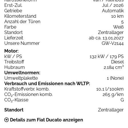
Erst-Zul.
Jul / 2026
Getriebe
Automatik
Kilometerstand
10 km
Anzahl der Türen
5
Farbe
Weiß
Standort
Zentrallager
Lieferzeit
ab ca. 13.01.2027
Unsere Nummer
GW-V2144
Motor:
kW / PS
132 kW / 179 PS
Treibstoff
Diesel
Hubraum
2.184 cm³
Umweltnormen:
Umweltplakette
1 (None)
Verbrauch und Emissionen nach WLTP:
Kraftstoffverbr. komb.
10,1 l/100km
CO
-Emissionen komb.
265 g/km
2
CO
-Klasse
G
2
Standort
Zentrallager
Details zum Fiat Ducato anzeigen