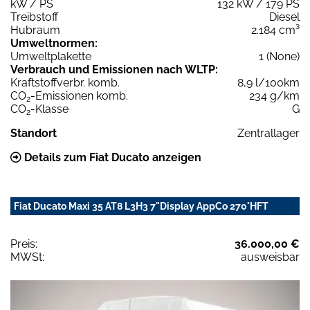
kW / PS
132 kW / 179 PS
Treibstoff
Diesel
Hubraum
2.184 cm³
Umweltnormen:
Umweltplakette
1 (None)
Verbrauch und Emissionen nach WLTP:
Kraftstoffverbr. komb.
8,9 l/100km
CO
-Emissionen komb.
234 g/km
2
CO
-Klasse
G
2
Standort
Zentrallager
Details zum Fiat Ducato anzeigen
Fiat Ducato Maxi 35 AT8 L3H3 7"Display AppCo 270°HFT
Preis:
36.000,00 €
MWSt:
ausweisbar