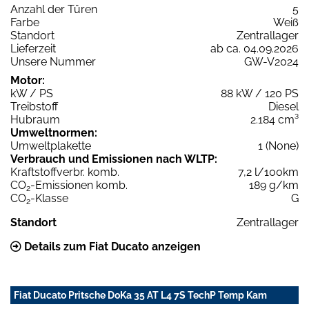
Anzahl der Türen
5
Farbe
Weiß
Standort
Zentrallager
Lieferzeit
ab ca. 04.09.2026
Unsere Nummer
GW-V2024
Motor:
kW / PS
88 kW / 120 PS
Treibstoff
Diesel
Hubraum
2.184 cm³
Umweltnormen:
Umweltplakette
1 (None)
Verbrauch und Emissionen nach WLTP:
Kraftstoffverbr. komb.
7,2 l/100km
CO
-Emissionen komb.
189 g/km
2
CO
-Klasse
G
2
Standort
Zentrallager
Details zum Fiat Ducato anzeigen
Fiat Ducato Pritsche DoKa 35 AT L4 7S TechP Temp Kam