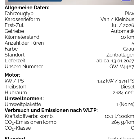
Allgemeine Daten:
Fahrzeugtyp
Pkw
Karosserieform
Van / Kleinbus
Erst-Zul.
Jul / 2026
Getriebe
Automatik
Kilometerstand
10 km
Anzahl der Türen
5
Farbe
Grau
Standort
Zentrallager
Lieferzeit
ab ca. 13.01.2027
Unsere Nummer
GW-V4467
Motor:
kW / PS
132 kW / 179 PS
Treibstoff
Diesel
Hubraum
2.184 cm³
Umweltnormen:
Umweltplakette
1 (None)
Verbrauch und Emissionen nach WLTP:
Kraftstoffverbr. komb.
10,1 l/100km
CO
-Emissionen komb.
265 g/km
2
CO
-Klasse
G
2
Standort
Zentrallager