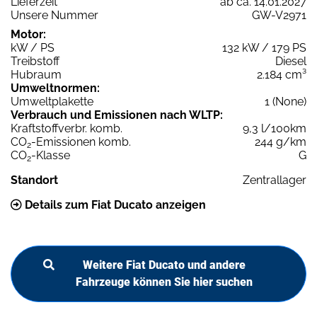
Lieferzeit
ab ca. 14.01.2027
Unsere Nummer
GW-V2971
Motor:
kW / PS
132 kW / 179 PS
Treibstoff
Diesel
Hubraum
2.184 cm³
Umweltnormen:
Umweltplakette
1 (None)
Verbrauch und Emissionen nach WLTP:
Kraftstoffverbr. komb.
9,3 l/100km
CO
-Emissionen komb.
244 g/km
2
CO
-Klasse
G
2
Standort
Zentrallager
Details zum Fiat Ducato anzeigen
Weitere Fiat Ducato und andere
Fahrzeuge können Sie hier suchen