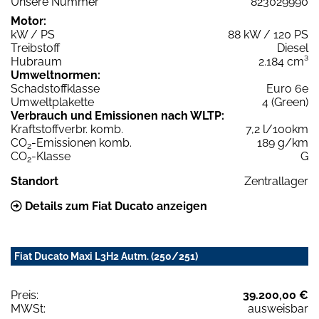
Unsere Nummer
823029990
Motor:
kW / PS
88 kW / 120 PS
Treibstoff
Diesel
Hubraum
2.184 cm³
Umweltnormen:
Schadstoffklasse
Euro 6e
Umweltplakette
4 (Green)
Verbrauch und Emissionen nach WLTP:
Kraftstoffverbr. komb.
7,2 l/100km
CO
-Emissionen komb.
189 g/km
2
CO
-Klasse
G
2
Standort
Zentrallager
Details zum Fiat Ducato anzeigen
Fiat Ducato Maxi L3H2 Autm. (250/251)
Preis:
39.200,00 €
MWSt:
ausweisbar