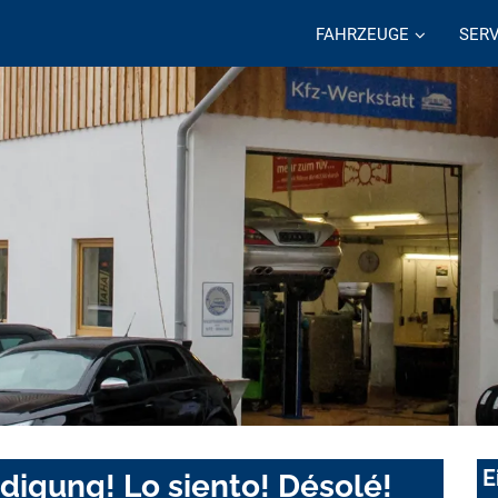
FAHRZEUGE
SERV
E
digung! Lo siento! Désolé!