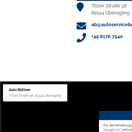
Tölzer Straße 38
82544 Oberegling
ab@autoservicebu
+49 8176 7540
Auto Büttner
Tölzer Straße 38, 82544 Oberegling
Für die Aktivierun
Google LLC
erforde