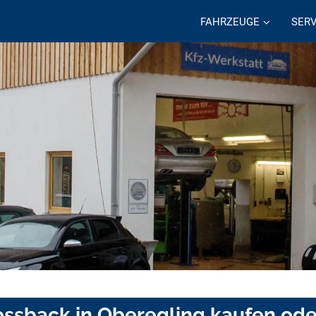
FAHRZEUGE
SERV
ssback in Oberegling kaufen ode