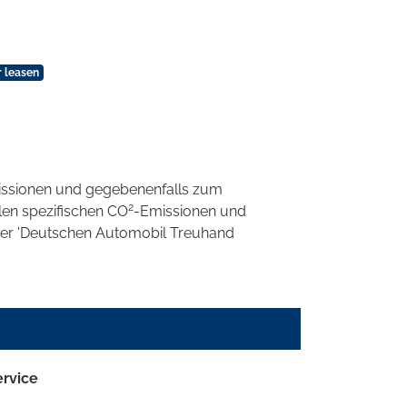
 leasen
ssionen und gegebenenfalls zum
2
llen spezifischen CO
-Emissionen und
 der 'Deutschen Automobil Treuhand
ervice