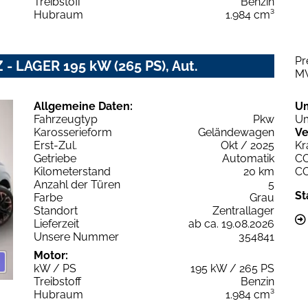
Treibstoff
Benzin
Hubraum
1.984 cm³
Pr
 - LAGER 195 kW (265 PS), Aut.
M
Allgemeine Daten:
U
Fahrzeugtyp
Pkw
Um
Karosserieform
Geländewagen
Ve
Erst-Zul.
Okt / 2025
Kr
Getriebe
Automatik
C
Kilometerstand
20 km
C
Anzahl der Türen
5
St
Farbe
Grau
Standort
Zentrallager
Lieferzeit
ab ca. 19.08.2026
Unsere Nummer
354841
Motor:
kW / PS
195 kW / 265 PS
Treibstoff
Benzin
Hubraum
1.984 cm³