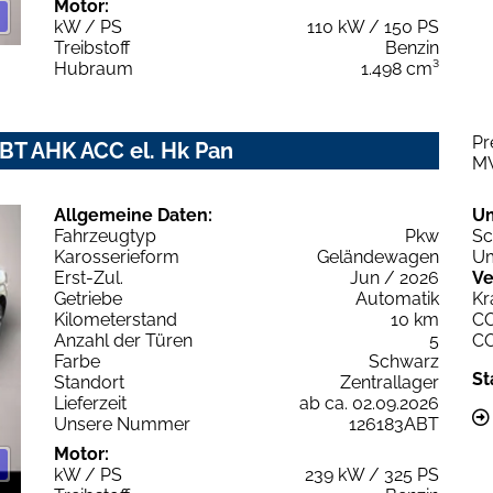
Motor:
kW / PS
110 kW / 150 PS
Treibstoff
Benzin
Hubraum
1.498 cm³
Pr
ABT AHK ACC el. Hk Pan
M
Allgemeine Daten:
U
Fahrzeugtyp
Pkw
Sc
Karosserieform
Geländewagen
Um
Erst-Zul.
Jun / 2026
Ve
Getriebe
Automatik
Kr
Kilometerstand
10 km
C
Anzahl der Türen
5
C
Farbe
Schwarz
St
Standort
Zentrallager
Lieferzeit
ab ca. 02.09.2026
Unsere Nummer
126183ABT
Motor:
kW / PS
239 kW / 325 PS