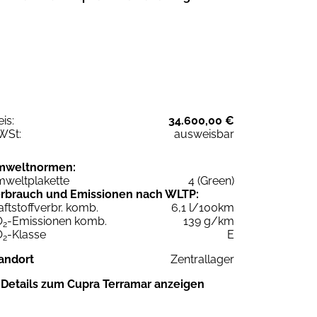
eis:
34.600,00 €
WSt:
ausweisbar
mweltnormen:
weltplakette
4 (Green)
rbrauch und Emissionen nach WLTP:
aftstoffverbr. komb.
6,1 l/100km
O
-Emissionen komb.
139 g/km
2
O
-Klasse
E
2
andort
Zentrallager
Details zum Cupra Terramar anzeigen