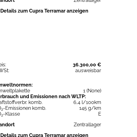
andort
Zentrallager
Details zum Cupra Terramar anzeigen
eis:
36.300,00 €
WSt:
ausweisbar
mweltnormen:
weltplakette
1 (None)
rbrauch und Emissionen nach WLTP:
aftstoffverbr. komb.
6,4 l/100km
O
-Emissionen komb.
145 g/km
2
O
-Klasse
E
2
andort
Zentrallager
Details zum Cupra Terramar anzeigen