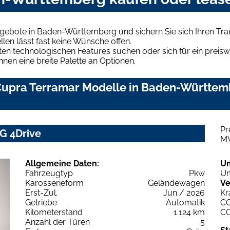
ngebote in Baden-Württemberg und sichern Sie sich Ihren T
len lässt fast keine Wünsche offen.
en technologischen Features suchen oder sich für ein preiswe
hnen eine breite Palette an Optionen.
upra Terramar Modelle in Baden-Württemb
Pr
G 4Drive
M
Allgemeine Daten:
U
Fahrzeugtyp
Pkw
Um
Karosserieform
Geländewagen
Ve
Erst-Zul.
Jun / 2026
Kr
Getriebe
Automatik
C
Kilometerstand
1.124 km
C
Anzahl der Türen
5