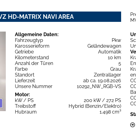
Pr
G VZ HD-MATRIX NAVI AREA
M
Allgemeine Daten:
U
Fahrzeugtyp
Pkw
Sc
Karosserieform
Geländewagen
Um
Getriebe
Automatik
Ve
Kilometerstand
10 km
Kr
Anzahl der Türen
5
En
Farbe
Grau
Kr
Standort
Zentrallager
en
Lieferzeit
ab ca. 19.08.2026
C
Unsere Nummer
10292_NW_RGB-VS
C
Ba
Motor:
C
kW / PS
200 kW / 272 PS
C
Treibstoff
Hybrid (Benzin/Elektro)
Hubraum
1.498 cm³
St