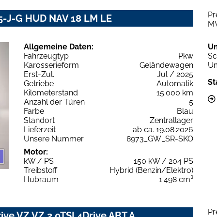
Pr
 5-J-G HUD NAV 18 LM LE
M
Allgemeine Daten:
U
Fahrzeugtyp
Pkw
Sc
Karosserieform
Geländewagen
Um
Erst-Zul.
Jul / 2025
St
Getriebe
Automatik
Kilometerstand
15.000 km
Anzahl der Türen
5
Farbe
Blau
Standort
Zentrallager
Lieferzeit
ab ca. 19.08.2026
Unsere Nummer
8973_GW_SR-SKO
Motor:
kW / PS
150 kW / 204 PS
Treibstoff
Hybrid (Benzin/Elektro)
Hubraum
1.498 cm³
Pr
ive VZ VZ 2.0TSI 4Drive ABT A.