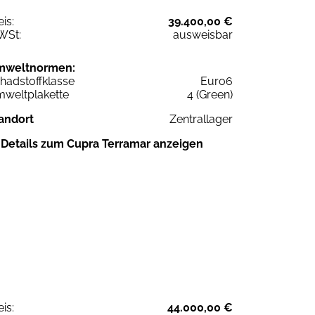
eis:
39.400,00 €
WSt:
ausweisbar
mweltnormen:
hadstoffklasse
Euro6
weltplakette
4 (Green)
andort
Zentrallager
Details zum Cupra Terramar anzeigen
eis:
44.000,00 €