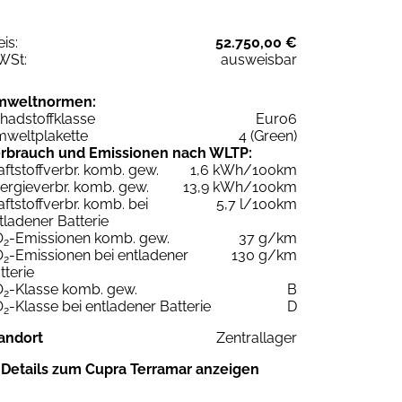
eis:
52.750,00 €
WSt:
ausweisbar
mweltnormen:
hadstoffklasse
Euro6
weltplakette
4 (Green)
rbrauch und Emissionen nach WLTP:
aftstoffverbr. komb. gew.
1,6 kWh/100km
ergieverbr. komb. gew.
13,9 kWh/100km
aftstoffverbr. komb. bei
5,7 l/100km
tladener Batterie
O
-Emissionen komb. gew.
37 g/km
2
O
-Emissionen bei entladener
130 g/km
2
tterie
O
-Klasse komb. gew.
B
2
O
-Klasse bei entladener Batterie
D
2
andort
Zentrallager
Details zum Cupra Terramar anzeigen