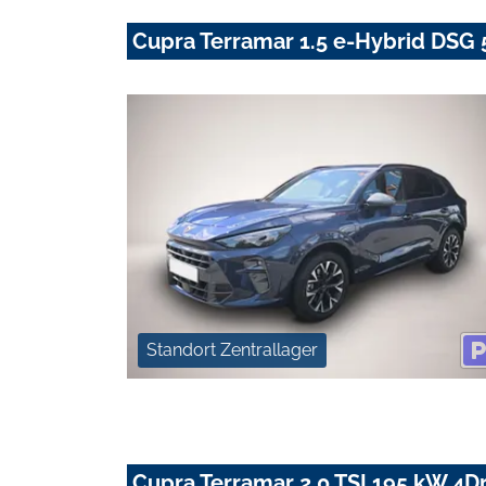
Cupra Terramar 1.5 e-Hybrid DSG
Standort Zentrallager
Cupra Terramar 2.0 TSI 195 kW 4Dr