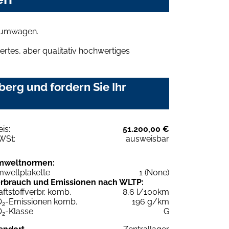
raumwagen.
rtes, aber qualitativ hochwertiges
erg und fordern Sie Ihr
eis:
51.200,00 €
WSt:
ausweisbar
mweltnormen:
weltplakette
1 (None)
rbrauch und Emissionen nach WLTP:
aftstoffverbr. komb.
8,6 l/100km
O
-Emissionen komb.
196 g/km
2
O
-Klasse
G
2