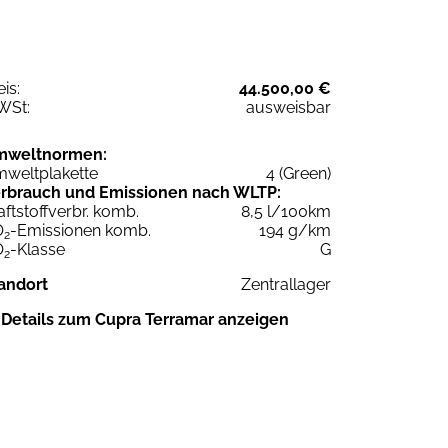
eis:
44.500,00 €
WSt:
ausweisbar
mweltnormen:
weltplakette
4 (Green)
rbrauch und Emissionen nach WLTP:
aftstoffverbr. komb.
8,5 l/100km
O
-Emissionen komb.
194 g/km
2
O
-Klasse
G
2
andort
Zentrallager
Details zum Cupra Terramar anzeigen