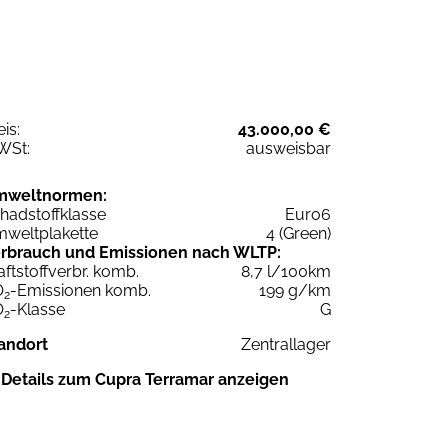
eis:
43.000,00 €
WSt:
ausweisbar
mweltnormen:
hadstoffklasse
Euro6
weltplakette
4 (Green)
rbrauch und Emissionen nach WLTP:
aftstoffverbr. komb.
8,7 l/100km
O
-Emissionen komb.
199 g/km
2
O
-Klasse
G
2
andort
Zentrallager
Details zum Cupra Terramar anzeigen