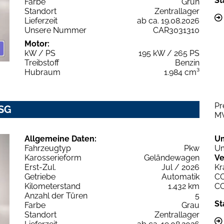
St
Farbe
Grün
Standort
Zentrallager
Lieferzeit
ab ca. 19.08.2026
Unsere Nummer
CAR3031310
Motor:
kW / PS
195 kW / 265 PS
Treibstoff
Benzin
Hubraum
1.984 cm³
Pr
DSG
M
Allgemeine Daten:
U
Fahrzeugtyp
Pkw
Um
Karosserieform
Geländewagen
Ve
Erst-Zul.
Jul / 2026
Kr
Getriebe
Automatik
C
Kilometerstand
1.432 km
C
Anzahl der Türen
5
St
Farbe
Grau
Standort
Zentrallager