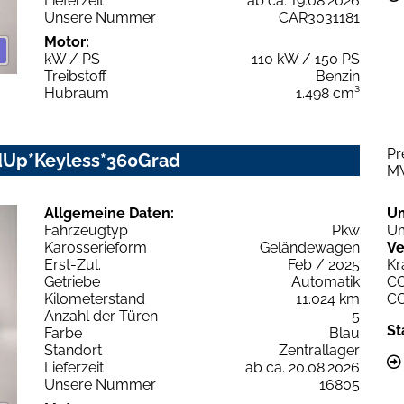
Lieferzeit
ab ca. 19.08.2026
Unsere Nummer
CAR3031181
Motor:
kW / PS
110 kW / 150 PS
Treibstoff
Benzin
Hubraum
1.498 cm³
Pr
adUp*Keyless*360Grad
M
Allgemeine Daten:
U
Fahrzeugtyp
Pkw
Um
Karosserieform
Geländewagen
Ve
Erst-Zul.
Feb / 2025
Kr
Getriebe
Automatik
C
Kilometerstand
11.024 km
C
Anzahl der Türen
5
St
Farbe
Blau
Standort
Zentrallager
Lieferzeit
ab ca. 20.08.2026
Unsere Nummer
16805