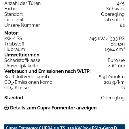
Anzahl der Türen
4/5
Farbe
Schwarz
Standort
Oberegling
Lieferzeit
ab sofort
Unsere Nummer
82
Motor:
kW / PS
245 kW / 333 PS
Treibstoff
Benzin
Hubraum
1.984 cm³
Umweltnormen:
Schadstoffklasse
Euro 6e
Umweltplakette
4 (Grün)
Verbrauch und Emissionen nach WLTP:
Kraftstoffverbr. komb.
8,9 l/100km
CO
-Emissionen komb.
201 g/km
2
CO
-Klasse
G
2
Standort
Oberegling
Details zum Cupra Formentor anzeigen
Cupra Formentor CUPRA 2.0 TSI 150 kW (204 PS) 7-Gang D