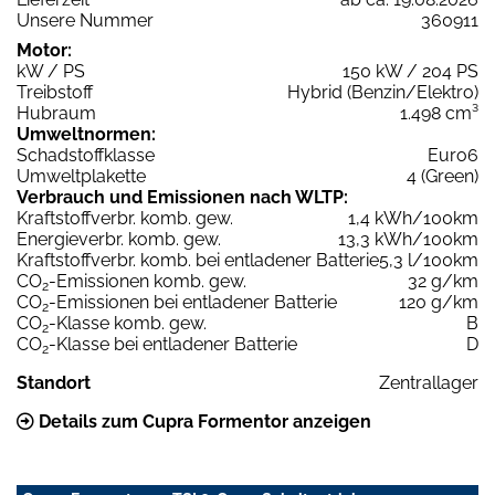
Unsere Nummer
360911
Motor:
kW / PS
150 kW / 204 PS
Treibstoff
Hybrid (Benzin/Elektro)
Hubraum
1.498 cm³
Umweltnormen:
Schadstoffklasse
Euro6
Umweltplakette
4 (Green)
Verbrauch und Emissionen nach WLTP:
Kraftstoffverbr. komb. gew.
1,4 kWh/100km
Energieverbr. komb. gew.
13,3 kWh/100km
Kraftstoffverbr. komb. bei entladener Batterie
5,3 l/100km
CO
-Emissionen komb. gew.
32 g/km
2
CO
-Emissionen bei entladener Batterie
120 g/km
2
CO
-Klasse komb. gew.
B
2
CO
-Klasse bei entladener Batterie
D
2
Standort
Zentrallager
Details zum Cupra Formentor anzeigen