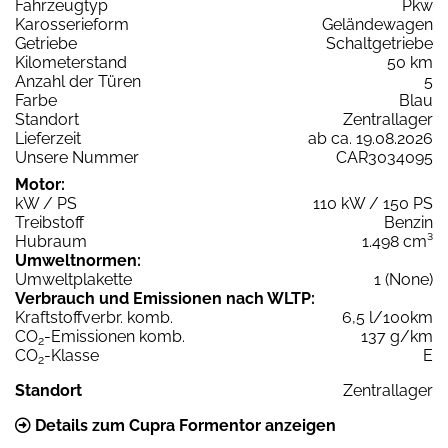
Fahrzeugtyp
Pkw
Karosserieform
Geländewagen
Getriebe
Schaltgetriebe
Kilometerstand
50 km
Anzahl der Türen
5
Farbe
Blau
Standort
Zentrallager
Lieferzeit
ab ca. 19.08.2026
Unsere Nummer
CAR3034095
Motor:
kW / PS
110 kW / 150 PS
Treibstoff
Benzin
Hubraum
1.498 cm³
Umweltnormen:
Umweltplakette
1 (None)
Verbrauch und Emissionen nach WLTP:
Kraftstoffverbr. komb.
6,5 l/100km
CO
-Emissionen komb.
137 g/km
2
CO
-Klasse
E
2
Standort
Zentrallager
Details zum Cupra Formentor anzeigen