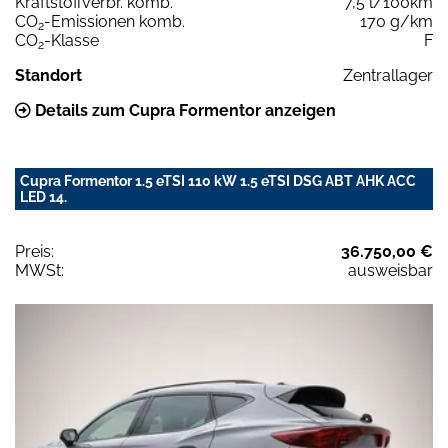
Kraftstoffverbr. komb.
7,5 l/100km
CO
-Emissionen komb.
170 g/km
2
CO
-Klasse
F
2
Standort
Zentrallager
Details zum Cupra Formentor anzeigen
Cupra Formentor 1.5 eTSI 110 kW 1.5 eTSI DSG ABT AHK ACC
LED 14.
Preis:
36.750,00 €
MWSt:
ausweisbar