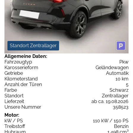
Standort Zentrallager
Allgemeine Daten:
Fahrzeugtyp
Pkw
Karosserieform
Geländewagen
Getriebe
Automatik
Kilometerstand
10 km
Anzahl der Türen
5
Farbe
Schwarz
Standort
Zentrallager
Lieferzeit
ab ca. 19.08.2026
Unsere Nummer
358523
Motor:
kW / PS
110 kW / 150 PS
Treibstoff
Benzin
Hubraum
1.498 cm³