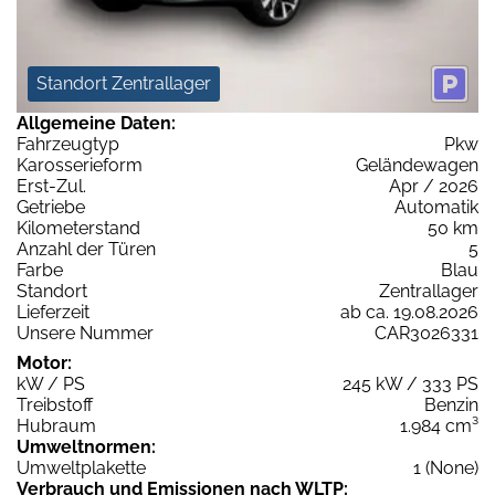
Standort Zentrallager
Allgemeine Daten:
Fahrzeugtyp
Pkw
Karosserieform
Geländewagen
Erst-Zul.
Apr / 2026
Getriebe
Automatik
Kilometerstand
50 km
Anzahl der Türen
5
Farbe
Blau
Standort
Zentrallager
Lieferzeit
ab ca. 19.08.2026
Unsere Nummer
CAR3026331
Motor:
kW / PS
245 kW / 333 PS
Treibstoff
Benzin
Hubraum
1.984 cm³
Umweltnormen:
Umweltplakette
1 (None)
Verbrauch und Emissionen nach WLTP: