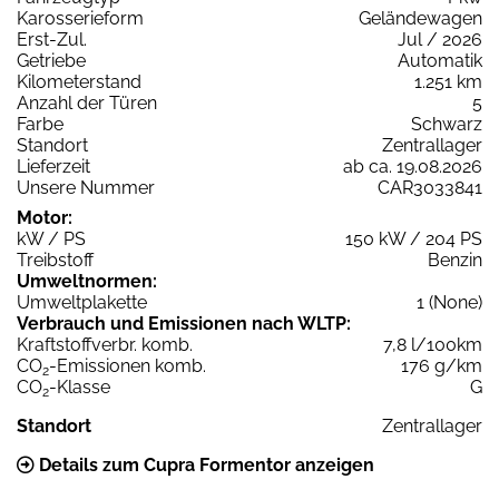
Karosserieform
Geländewagen
Erst-Zul.
Jul / 2026
Getriebe
Automatik
Kilometerstand
1.251 km
Anzahl der Türen
5
Farbe
Schwarz
Standort
Zentrallager
Lieferzeit
ab ca. 19.08.2026
Unsere Nummer
CAR3033841
Motor:
kW / PS
150 kW / 204 PS
Treibstoff
Benzin
Umweltnormen:
Umweltplakette
1 (None)
Verbrauch und Emissionen nach WLTP:
Kraftstoffverbr. komb.
7,8 l/100km
CO
-Emissionen komb.
176 g/km
2
CO
-Klasse
G
2
Standort
Zentrallager
Details zum Cupra Formentor anzeigen