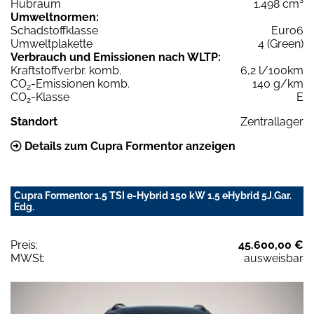
Hubraum
1.498 cm³
Umweltnormen:
Schadstoffklasse
Euro6
Umweltplakette
4 (Green)
Verbrauch und Emissionen nach WLTP:
Kraftstoffverbr. komb.
6,2 l/100km
CO
-Emissionen komb.
140 g/km
2
CO
-Klasse
E
2
Standort
Zentrallager
Details zum Cupra Formentor anzeigen
Cupra Formentor 1.5 TSI e-Hybrid 150 kW 1.5 eHybrid 5J.Gar.
Edg.
Preis:
45.600,00 €
MWSt:
ausweisbar