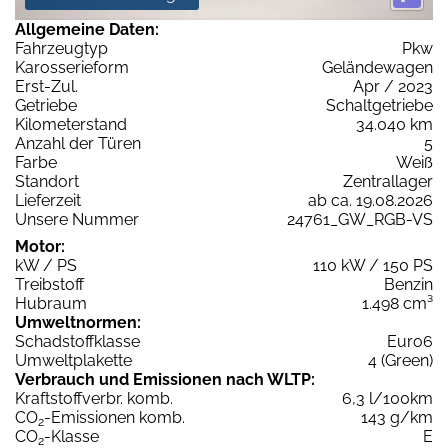
Allgemeine Daten:
Fahrzeugtyp
Pkw
Karosserieform
Geländewagen
Erst-Zul.
Apr / 2023
Getriebe
Schaltgetriebe
Kilometerstand
34.040 km
Anzahl der Türen
5
Farbe
Weiß
Standort
Zentrallager
Lieferzeit
ab ca. 19.08.2026
Unsere Nummer
24761_GW_RGB-VS
Motor:
kW / PS
110 kW / 150 PS
Treibstoff
Benzin
Hubraum
1.498 cm³
Umweltnormen:
Schadstoffklasse
Euro6
Umweltplakette
4 (Green)
Verbrauch und Emissionen nach WLTP:
Kraftstoffverbr. komb.
6,3 l/100km
CO
-Emissionen komb.
143 g/km
2
CO
-Klasse
E
2