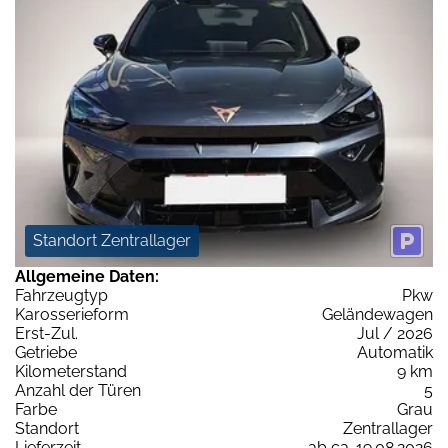
Standort Zentrallager
Allgemeine Daten:
Fahrzeugtyp
Pkw
Karosserieform
Geländewagen
Erst-Zul.
Jul / 2026
Getriebe
Automatik
Kilometerstand
9 km
Anzahl der Türen
5
Farbe
Grau
Standort
Zentrallager
Lieferzeit
ab ca. 19.08.2026