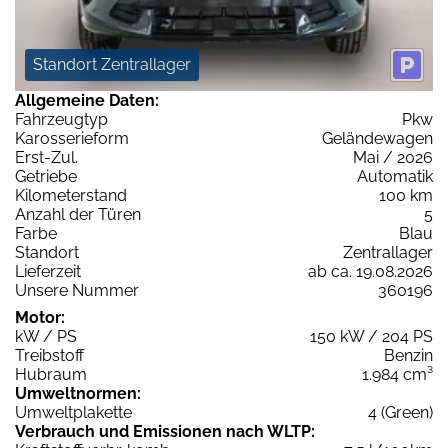
Standort Zentrallager
Allgemeine Daten:
Fahrzeugtyp
Pkw
Karosserieform
Geländewagen
Erst-Zul.
Mai / 2026
Getriebe
Automatik
Kilometerstand
100 km
Anzahl der Türen
5
Farbe
Blau
Standort
Zentrallager
Lieferzeit
ab ca. 19.08.2026
Unsere Nummer
360196
Motor:
kW / PS
150 kW / 204 PS
Treibstoff
Benzin
Hubraum
1.984 cm³
Umweltnormen:
Umweltplakette
4 (Green)
Verbrauch und Emissionen nach WLTP: