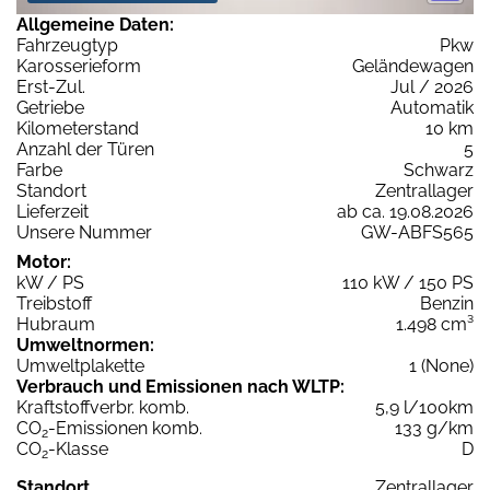
Allgemeine Daten:
Fahrzeugtyp
Pkw
Karosserieform
Geländewagen
Erst-Zul.
Jul / 2026
Getriebe
Automatik
Kilometerstand
10 km
Anzahl der Türen
5
Farbe
Schwarz
Standort
Zentrallager
Lieferzeit
ab ca. 19.08.2026
Unsere Nummer
GW-ABFS565
Motor:
kW / PS
110 kW / 150 PS
Treibstoff
Benzin
Hubraum
1.498 cm³
Umweltnormen:
Umweltplakette
1 (None)
Verbrauch und Emissionen nach WLTP:
Kraftstoffverbr. komb.
5,9 l/100km
CO
-Emissionen komb.
133 g/km
2
CO
-Klasse
D
2
Standort
Zentrallager