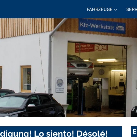
FAHRZEUGE
SERV
E
digung! Lo siento! Désolé!