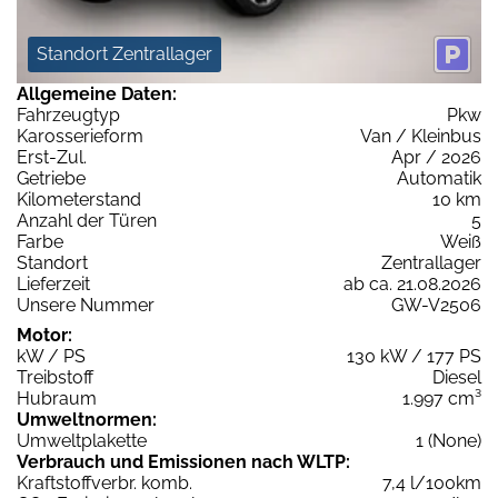
Standort Zentrallager
Allgemeine Daten:
Fahrzeugtyp
Pkw
Karosserieform
Van / Kleinbus
Erst-Zul.
Apr / 2026
Getriebe
Automatik
Kilometerstand
10 km
Anzahl der Türen
5
Farbe
Weiß
Standort
Zentrallager
Lieferzeit
ab ca. 21.08.2026
Unsere Nummer
GW-V2506
Motor:
kW / PS
130 kW / 177 PS
Treibstoff
Diesel
Hubraum
1.997 cm³
Umweltnormen:
Umweltplakette
1 (None)
Verbrauch und Emissionen nach WLTP:
Kraftstoffverbr. komb.
7,4 l/100km