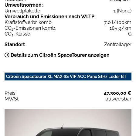
Umweltnormen:
Umweltplakette
1 (None)
Verbrauch und Emissionen nach WLTP:
Kraftstoffverbr. komb.
7,0 l/100km
CO
-Emissionen komb.
185 g/km
2
CO
-Klasse
G
2
Standort
Zentrallager
Details zum Citroën SpaceTourer anzeigen
Citroën Spacetourer XL MAX 6S VIP ACC Pano StHz Leder BT
Preis:
47.300,00 €
MWSt:
ausweisbar