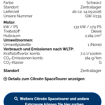
Farbe
Schwarz
Standort
Zentrallager
Lieferzeit
ab ca. 14.09.2026
Unsere Nummer
GW-V235
Motor:
kW / PS
132 kW / 179 PS
Treibstoff
Diesel
Hubraum
2.184 cm³
Umweltnormen:
Umweltplakette
1 (None)
Verbrauch und Emissionen nach WLTP:
Kraftstoffverbr. komb.
7,0 l/100km
CO
-Emissionen komb.
184 g/km
2
CO
-Klasse
G
2
Standort
Zentrallager
Details zum Citroën SpaceTourer anzeigen
Weitere Citroën Spacetourer und andere
Fahrzeuge können Sie hier suchen