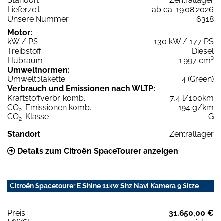
Standort
Zentrallager
Lieferzeit
ab ca. 19.08.2026
Unsere Nummer
6318
Motor:
kW / PS
130 kW / 177 PS
Treibstoff
Diesel
Hubraum
1.997 cm³
Umweltnormen:
Umweltplakette
4 (Green)
Verbrauch und Emissionen nach WLTP:
Kraftstoffverbr. komb.
7,4 l/100km
CO
-Emissionen komb.
194 g/km
2
CO
-Klasse
G
2
Standort
Zentrallager
Details zum Citroën SpaceTourer anzeigen
Citroën Spacetourer E Shine 11kw Shz Navi Kamera 9 Sitze
Preis:
31.650,00 €