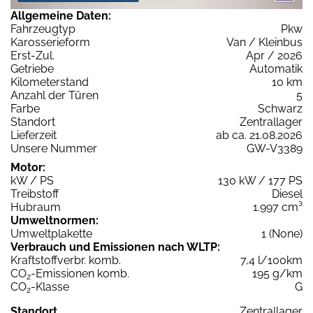
Allgemeine Daten:
Fahrzeugtyp
Pkw
Karosserieform
Van / Kleinbus
Erst-Zul.
Apr / 2026
Getriebe
Automatik
Kilometerstand
10 km
Anzahl der Türen
5
Farbe
Schwarz
Standort
Zentrallager
Lieferzeit
ab ca. 21.08.2026
Unsere Nummer
GW-V3389
Motor:
kW / PS
130 kW / 177 PS
Treibstoff
Diesel
Hubraum
1.997 cm³
Umweltnormen:
Umweltplakette
1 (None)
Verbrauch und Emissionen nach WLTP:
Kraftstoffverbr. komb.
7,4 l/100km
CO
-Emissionen komb.
195 g/km
2
CO
-Klasse
G
2
Standort
Zentrallager