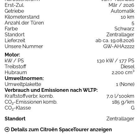
Erst-Zul.
Mär / 2026
Getriebe
Automatik
Kilometerstand
10 km
Anzahl der Türen
5
Farbe
Schwarz
Standort
Zentrallager
Lieferzeit
ab ca. 19.08.2026
Unsere Nummer
GW-AHA2222
Motor:
kW / PS
130 kW / 177 PS
Treibstoff
Diesel
Hubraum
2.200 cm³
Umweltnormen:
Umweltplakette
1 (None)
Verbrauch und Emissionen nach WLTP:
Kraftstoffverbr. komb.
7,0 l/100km
CO
-Emissionen komb.
185 g/km
2
CO
-Klasse
G
2
Standort
Zentrallager
Details zum Citroën SpaceTourer anzeigen