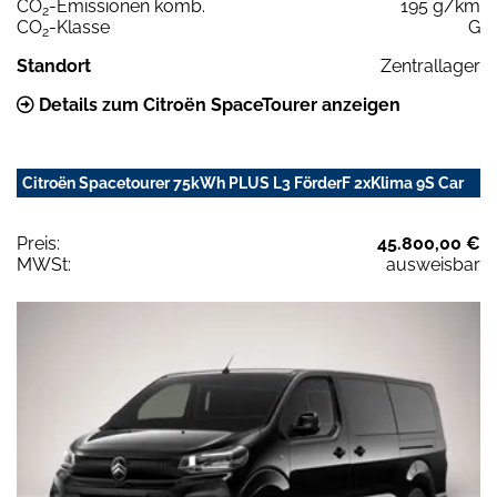
CO
-Emissionen komb.
195 g/km
2
CO
-Klasse
G
2
Standort
Zentrallager
Details zum Citroën SpaceTourer anzeigen
Citroën Spacetourer 75kWh PLUS L3 FörderF 2xKlima 9S Car
Preis:
45.800,00 €
MWSt:
ausweisbar