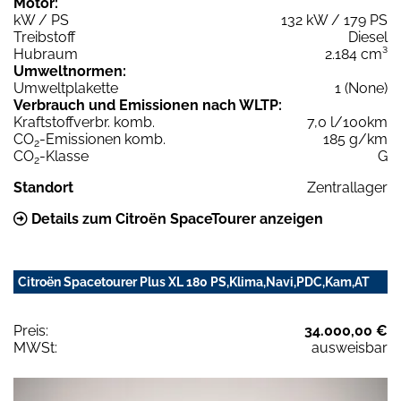
Motor:
kW / PS
132 kW / 179 PS
Treibstoff
Diesel
Hubraum
2.184 cm³
Umweltnormen:
Umweltplakette
1 (None)
Verbrauch und Emissionen nach WLTP:
Kraftstoffverbr. komb.
7,0 l/100km
CO
-Emissionen komb.
185 g/km
2
CO
-Klasse
G
2
Standort
Zentrallager
Details zum Citroën SpaceTourer anzeigen
Citroën Spacetourer Plus XL 180 PS,Klima,Navi,PDC,Kam,AT
Preis:
34.000,00 €
MWSt:
ausweisbar