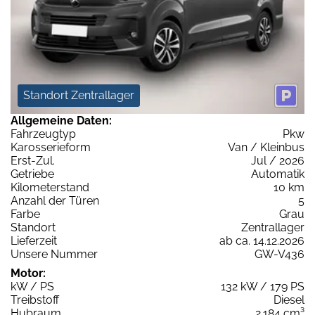
Standort Zentrallager
Allgemeine Daten:
Fahrzeugtyp
Pkw
Karosserieform
Van / Kleinbus
Erst-Zul.
Jul / 2026
Getriebe
Automatik
Kilometerstand
10 km
Anzahl der Türen
5
Farbe
Grau
Standort
Zentrallager
Lieferzeit
ab ca. 14.12.2026
Unsere Nummer
GW-V436
Motor:
kW / PS
132 kW / 179 PS
Treibstoff
Diesel
Hubraum
2.184 cm³