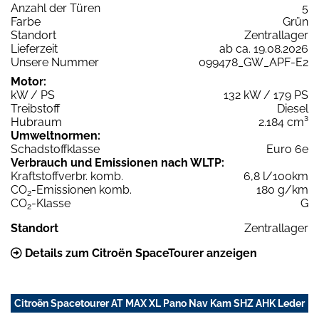
Anzahl der Türen
5
Farbe
Grün
Standort
Zentrallager
Lieferzeit
ab ca. 19.08.2026
Unsere Nummer
099478_GW_APF-E2
Motor:
kW / PS
132 kW / 179 PS
Treibstoff
Diesel
Hubraum
2.184 cm³
Umweltnormen:
Schadstoffklasse
Euro 6e
Verbrauch und Emissionen nach WLTP:
Kraftstoffverbr. komb.
6,8 l/100km
CO
-Emissionen komb.
180 g/km
2
CO
-Klasse
G
2
Standort
Zentrallager
Details zum Citroën SpaceTourer anzeigen
Citroën Spacetourer AT MAX XL Pano Nav Kam SHZ AHK Leder