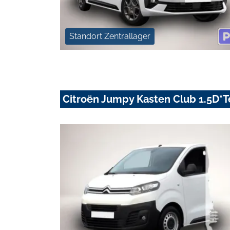
Standort Zentrallager
Citroën Jumpy Kasten Club 1.5D*