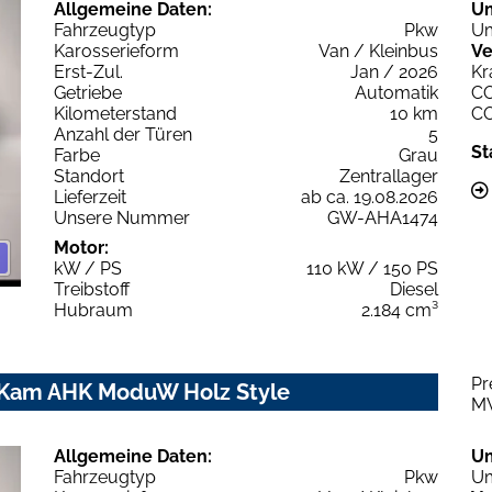
Allgemeine Daten:
U
Fahrzeugtyp
Pkw
Um
Karosserieform
Van / Kleinbus
Ve
Erst-Zul.
Jan / 2026
Kr
Getriebe
Automatik
C
Kilometerstand
10 km
C
Anzahl der Türen
5
St
Farbe
Grau
Standort
Zentrallager
Lieferzeit
ab ca. 19.08.2026
Unsere Nummer
GW-AHA1474
Motor:
kW / PS
110 kW / 150 PS
Treibstoff
Diesel
Hubraum
2.184 cm³
Pr
P Kam AHK ModuW Holz Style
M
Allgemeine Daten:
U
Fahrzeugtyp
Pkw
Um