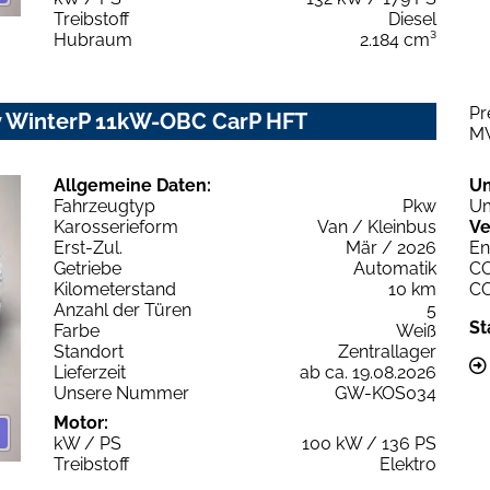
Treibstoff
Diesel
Hubraum
2.184 cm³
Pr
 WinterP 11kW-OBC CarP HFT
M
Allgemeine Daten:
U
Fahrzeugtyp
Pkw
Um
Karosserieform
Van / Kleinbus
Ve
Erst-Zul.
Mär / 2026
En
Getriebe
Automatik
C
Kilometerstand
10 km
C
Anzahl der Türen
5
St
Farbe
Weiß
Standort
Zentrallager
Lieferzeit
ab ca. 19.08.2026
Unsere Nummer
GW-KOS034
Motor:
kW / PS
100 kW / 136 PS
Treibstoff
Elektro