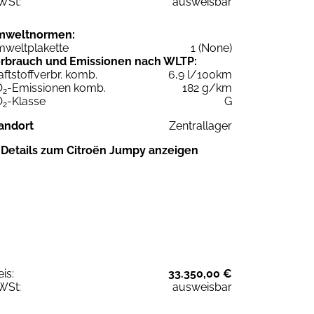
WSt:
ausweisbar
mweltnormen:
weltplakette
1 (None)
rbrauch und Emissionen nach WLTP:
aftstoffverbr. komb.
6,9 l/100km
O
-Emissionen komb.
182 g/km
2
O
-Klasse
G
2
andort
Zentrallager
Details zum Citroën Jumpy anzeigen
eis:
33.350,00 €
WSt:
ausweisbar