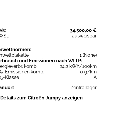
eis:
34.500,00 €
WSt:
ausweisbar
mweltnormen:
weltplakette
1 (None)
rbrauch und Emissionen nach WLTP:
ergieverbr. komb.
24,2 kWh/100km
O
-Emissionen komb.
0 g/km
2
O
-Klasse
A
2
andort
Zentrallager
Details zum Citroën Jumpy anzeigen