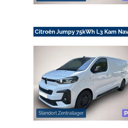
Citroën Jumpy 75kWh L3 Kam Nav
Standort Zentrallager