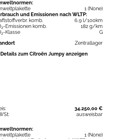
mweltnormen:
weltplakette
1 (None)
rbrauch und Emissionen nach WLTP:
aftstoffverbr. komb.
6,9 l/100km
O
-Emissionen komb.
182 g/km
2
O
-Klasse
G
2
andort
Zentrallager
Details zum Citroën Jumpy anzeigen
eis:
34.250,00 €
WSt:
ausweisbar
mweltnormen:
weltplakette
1 (None)