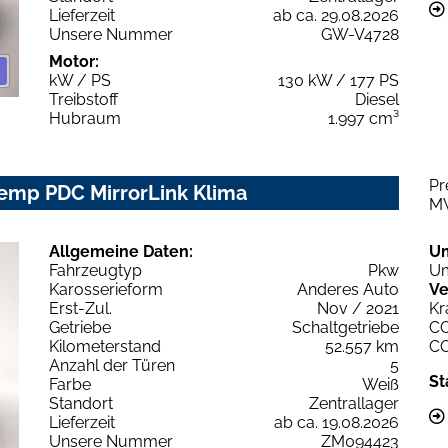
Lieferzeit
ab ca. 29.08.2026
Unsere Nummer
GW-V4728
Motor:
kW / PS
130 kW / 177 PS
Treibstoff
Diesel
Hubraum
1.997 cm³
Pr
Temp PDC MirrorLink Klima
M
Allgemeine Daten:
U
Fahrzeugtyp
Pkw
Um
Karosserieform
Anderes Auto
Ve
Erst-Zul.
Nov / 2021
Kr
Getriebe
Schaltgetriebe
C
Kilometerstand
52.557 km
C
Anzahl der Türen
5
St
Farbe
Weiß
Standort
Zentrallager
Lieferzeit
ab ca. 19.08.2026
Unsere Nummer
ZM094423