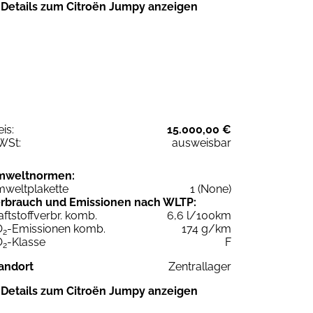
Details zum Citroën Jumpy anzeigen
eis:
15.000,00 €
WSt:
ausweisbar
mweltnormen:
weltplakette
1 (None)
rbrauch und Emissionen nach WLTP:
aftstoffverbr. komb.
6,6 l/100km
O
-Emissionen komb.
174 g/km
2
O
-Klasse
F
2
andort
Zentrallager
Details zum Citroën Jumpy anzeigen