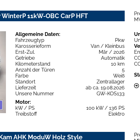
Pr
 WinterP 11kW-OBC CarP HFT
M
Allgemeine Daten:
U
Fahrzeugtyp
Pkw
Um
Karosserieform
Van / Kleinbus
Ve
Erst-Zul.
Mär / 2026
En
Getriebe
Automatik
C
Kilometerstand
10 km
C
Anzahl der Türen
5
St
Farbe
Weiß
Standort
Zentrallager
Lieferzeit
ab ca. 19.08.2026
Unsere Nummer
GW-KOS133
Motor:
kW / PS
100 kW / 136 PS
Treibstoff
Elektro
Pr
P Kam AHK ModuW Holz Style