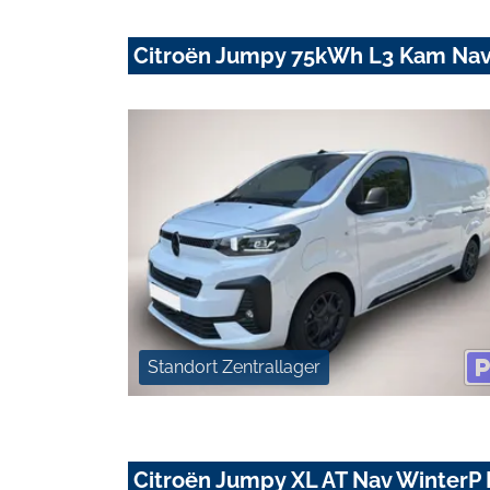
Citroën Jumpy 75kWh L3 Kam Nav
Standort Zentrallager
Citroën Jumpy XL AT Nav Winter