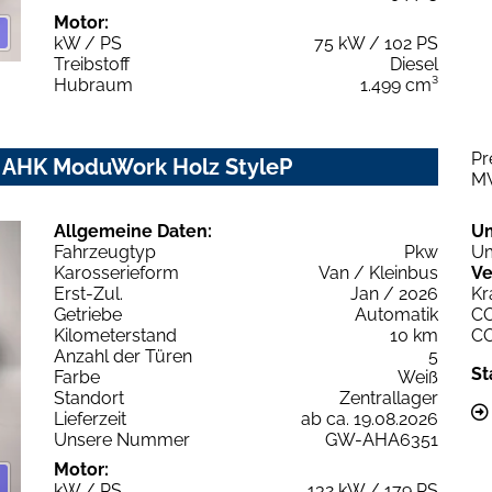
Motor:
kW / PS
75 kW / 102 PS
Treibstoff
Diesel
Hubraum
1.499 cm³
Pr
m AHK ModuWork Holz StyleP
M
Allgemeine Daten:
U
Fahrzeugtyp
Pkw
Um
Karosserieform
Van / Kleinbus
Ve
Erst-Zul.
Jan / 2026
Kr
Getriebe
Automatik
C
Kilometerstand
10 km
C
Anzahl der Türen
5
St
Farbe
Weiß
Standort
Zentrallager
Lieferzeit
ab ca. 19.08.2026
Unsere Nummer
GW-AHA6351
Motor:
kW / PS
132 kW / 179 PS