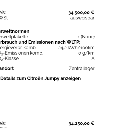
eis:
34.500,00 €
WSt:
ausweisbar
mweltnormen:
weltplakette
1 (None)
rbrauch und Emissionen nach WLTP:
ergieverbr. komb.
24,2 kWh/100km
O
-Emissionen komb.
0 g/km
2
O
-Klasse
A
2
andort
Zentrallager
Details zum Citroën Jumpy anzeigen
eis:
34.250,00 €