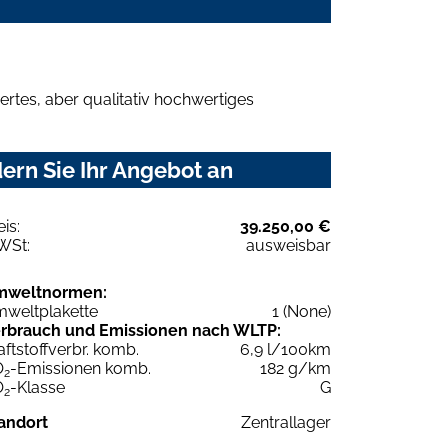
rtes, aber qualitativ hochwertiges
ern Sie Ihr Angebot an
eis:
39.250,00 €
WSt:
ausweisbar
mweltnormen:
weltplakette
1 (None)
rbrauch und Emissionen nach WLTP:
aftstoffverbr. komb.
6,9 l/100km
O
-Emissionen komb.
182 g/km
2
O
-Klasse
G
2
andort
Zentrallager