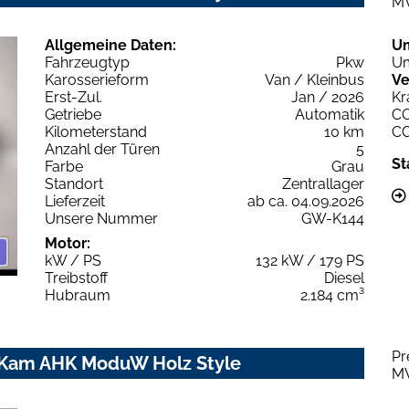
M
Allgemeine Daten:
U
Fahrzeugtyp
Pkw
Um
Karosserieform
Van / Kleinbus
Ve
Erst-Zul.
Jan / 2026
Kr
Getriebe
Automatik
C
Kilometerstand
10 km
C
Anzahl der Türen
5
St
Farbe
Grau
Standort
Zentrallager
Lieferzeit
ab ca. 04.09.2026
Unsere Nummer
GW-K144
Motor:
kW / PS
132 kW / 179 PS
Treibstoff
Diesel
Hubraum
2.184 cm³
Pr
P Kam AHK ModuW Holz Style
M