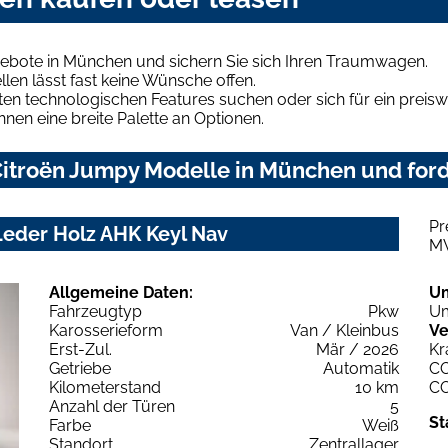
ebote in München und sichern Sie sich Ihren Traumwagen.
len lässt fast keine Wünsche offen.
en technologischen Features suchen oder sich für ein preiswe
hnen eine breite Palette an Optionen.
itroën Jumpy Modelle in München und ford
Pr
eder Holz AHK Keyl Nav
M
Allgemeine Daten:
U
Fahrzeugtyp
Pkw
Um
Karosserieform
Van / Kleinbus
Ve
Erst-Zul.
Mär / 2026
Kr
Getriebe
Automatik
C
Kilometerstand
10 km
C
Anzahl der Türen
5
St
Farbe
Weiß
Standort
Zentrallager