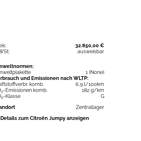
eis:
32.850,00 €
WSt:
ausweisbar
mweltnormen:
weltplakette
1 (None)
rbrauch und Emissionen nach WLTP:
aftstoffverbr. komb.
6,9 l/100km
O
-Emissionen komb.
182 g/km
2
O
-Klasse
G
2
andort
Zentrallager
Details zum Citroën Jumpy anzeigen