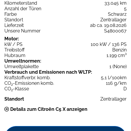
Kilometerstand
33.045 km
Anzahl der Türen
5
Farbe
Schwarz
Standort
Zentrallager
Lieferzeit
ab ca. 19.08.2026
Unsere Nummer
S4800067
Motor:
kW / PS
100 kW / 136 PS
Treibstoff
Benzin
Hubraum
1.199 cm³
Umweltnormen:
Umweltplakette
1 (None)
Verbrauch und Emissionen nach WLTP:
Kraftstoffverbr. komb.
5,1 l/100km
CO
-Emissionen komb.
116 g/km
2
CO
-Klasse
D
2
Standort
Zentrallager
Details zum Citroën C5 X anzeigen