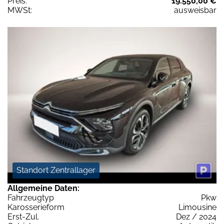
Preis:
19.550,00 €
MWSt:
ausweisbar
Standort Zentrallager
Allgemeine Daten:
Fahrzeugtyp
Pkw
Karosserieform
Limousine
Erst-Zul.
Dez / 2024