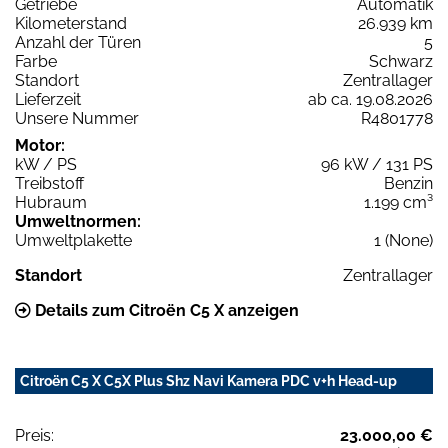
Getriebe
Automatik
Kilometerstand
26.939 km
Anzahl der Türen
5
Farbe
Schwarz
Standort
Zentrallager
Lieferzeit
ab ca. 19.08.2026
Unsere Nummer
R4801778
Motor:
kW / PS
96 kW / 131 PS
Treibstoff
Benzin
Hubraum
1.199 cm³
Umweltnormen:
Umweltplakette
1 (None)
Standort
Zentrallager
Details zum Citroën C5 X anzeigen
Citroën C5 X C5X Plus Shz Navi Kamera PDC v+h Head-up
Preis:
23.000,00 €