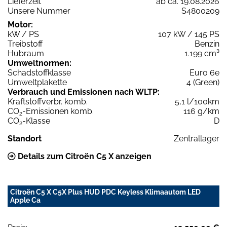
Lieferzeit
ab ca. 19.08.2026
Unsere Nummer
S4800209
Motor:
kW / PS
107 kW / 145 PS
Treibstoff
Benzin
Hubraum
1.199 cm³
Umweltnormen:
Schadstoffklasse
Euro 6e
Umweltplakette
4 (Green)
Verbrauch und Emissionen nach WLTP:
Kraftstoffverbr. komb.
5,1 l/100km
CO
-Emissionen komb.
116 g/km
2
CO
-Klasse
D
2
Standort
Zentrallager
Details zum Citroën C5 X anzeigen
Citroën C5 X C5X Plus HUD PDC Keyless Klimaautom LED
Apple Ca