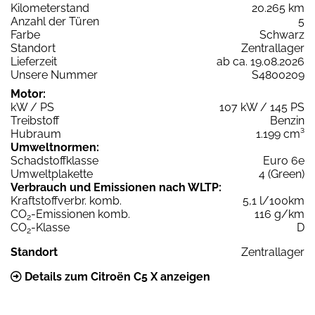
Kilometerstand
20.265 km
Anzahl der Türen
5
Farbe
Schwarz
Standort
Zentrallager
Lieferzeit
ab ca. 19.08.2026
Unsere Nummer
S4800209
Motor:
kW / PS
107 kW / 145 PS
Treibstoff
Benzin
Hubraum
1.199 cm³
Umweltnormen:
Schadstoffklasse
Euro 6e
Umweltplakette
4 (Green)
Verbrauch und Emissionen nach WLTP:
Kraftstoffverbr. komb.
5,1 l/100km
CO
-Emissionen komb.
116 g/km
2
CO
-Klasse
D
2
Standort
Zentrallager
Details zum Citroën C5 X anzeigen