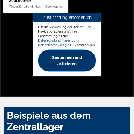
Auto Büttner
Tölzer Straße 38, 82544 Oberegling
Zustimmung erforderlich
Für die Aktivierung der Karten- und
Navigationsdienste ist Ihre
Zustimmung zu den
Datenschutzrichtlinien vom
Drittanbieter Google LLC
erforderlich.
Zustimmen und
aktivieren
Beispiele aus dem
Zentrallager