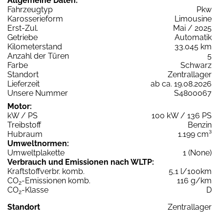
Allgemeine Daten:
Fahrzeugtyp
Pkw
Karosserieform
Limousine
Erst-Zul.
Mai / 2025
Getriebe
Automatik
Kilometerstand
33.045 km
Anzahl der Türen
5
Farbe
Schwarz
Standort
Zentrallager
Lieferzeit
ab ca. 19.08.2026
Unsere Nummer
S4800067
Motor:
kW / PS
100 kW / 136 PS
Treibstoff
Benzin
Hubraum
1.199 cm³
Umweltnormen:
Umweltplakette
1 (None)
Verbrauch und Emissionen nach WLTP:
Kraftstoffverbr. komb.
5,1 l/100km
CO
-Emissionen komb.
116 g/km
2
CO
-Klasse
D
2
Standort
Zentrallager