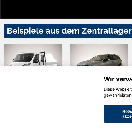
Beispiele aus dem Zentrallager
Wir verw
Diese Webseit
t
Skoda Karoq
Hyundai
gewährleisten
TUCSO
Notw
akze
© konjunkturmotor.de GmbH 2020 - 2026