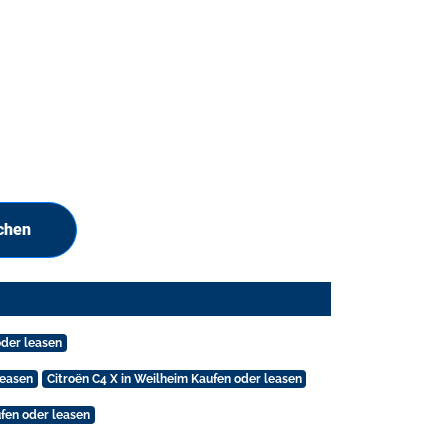
chen
oder leasen
leasen
Citroën C4 X in Weilheim Kaufen oder leasen
fen oder leasen