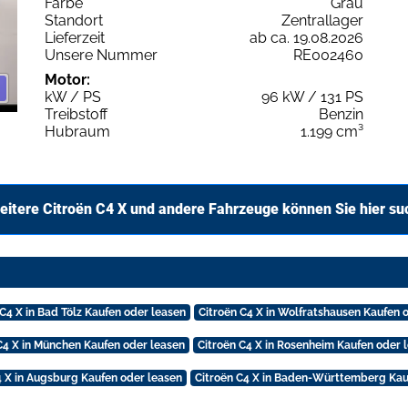
Farbe
Grau
Standort
Zentrallager
Lieferzeit
ab ca. 19.08.2026
Unsere Nummer
RE002460
Motor:
kW / PS
96 kW / 131 PS
Treibstoff
Benzin
Hubraum
1.199 cm³
eitere Citroën C4 X und andere Fahrzeuge können Sie hier su
 C4 X in Bad Tölz Kaufen oder leasen
Citroën C4 X in Wolfratshausen Kaufen 
C4 X in München Kaufen oder leasen
Citroën C4 X in Rosenheim Kaufen oder 
4 X in Augsburg Kaufen oder leasen
Citroën C4 X in Baden-Württemberg Kau