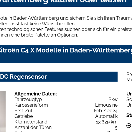
bote in Baden-Württemberg und sichern Sie sich Ihren Trau
len lässt fast keine Wünsche offen.
en technologischen Features suchen oder sich für ein preiswe
hnen eine breite Palette an Optionen.
itroën C4 X Modelle in Baden-Württemberg
Pr
 PDC Regensensor
M
Allgemeine Daten:
U
Fahrzeugtyp
Pkw
Sc
Karosserieform
Limousine
Um
Erst-Zul.
Feb / 2024
St
Getriebe
Automatik
Kilometerstand
13.629 km
Anzahl der Türen
5