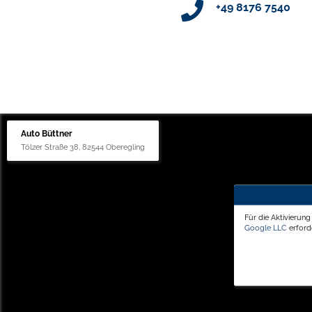
+49 8176 7540
Auto Büttner
Tölzer Straße 38, 82544 Oberegling
Für die Aktivierun
Google LLC
erforde