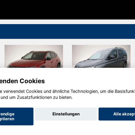
enden Cookies
e verwendet Cookies und ähnliche Technologien, um die Basisfunk
Volkswagen
Volksw
 und um Zusatzfunktionen zu bieten.
N
Caddy
Tiguan
endige
Einstellungen
Alle akzep
ptieren
Startseite
Datenschutz
Impressum
AGB