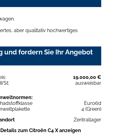
mwagen.
rtes, aber qualitativ hochwertiges
 und fordern Sie Ihr Angebot
eis:
19.000,00 €
WSt:
ausweisbar
mweltnormen:
hadstoffklasse
Euro6d
weltplakette
4 (Green)
andort
Zentrallager
Details zum Citroën C4 X anzeigen