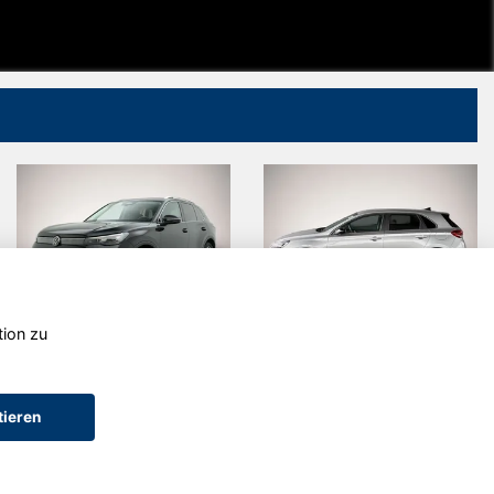
tion zu
agen
Hyundai i30
Volkswage
Passat
Variant
tieren
AGB (Service)
AGB (Teile)
AGB (Gebrauchtwagen)
Widerruf