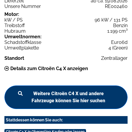
Lieferzeit
ab ca. 19.08.2026
Unsere Nummer
RE002460
Motor:
kW / PS
96 kW / 131 PS
Treibstoff
Benzin
Hubraum
1.199 cm³
Umweltnormen:
Schadstoffklasse
Euro6d
Umweltplakette
4 (Green)
Standort
Zentrallager
Details zum Citroën C4 X anzeigen
Weitere Citroën C4 X und andere
Fahrzeuge können Sie hier suchen
Stattdessen können Sie auch:
Citroën C4 X in Oberegling Kaufen oder leasen