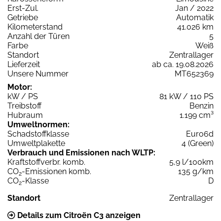
Erst-Zul.
Jan / 2022
Getriebe
Automatik
Kilometerstand
41.026 km
Anzahl der Türen
5
Farbe
Weiß
Standort
Zentrallager
Lieferzeit
ab ca. 19.08.2026
Unsere Nummer
MT652369
Motor:
kW / PS
81 kW / 110 PS
Treibstoff
Benzin
Hubraum
1.199 cm³
Umweltnormen:
Schadstoffklasse
Euro6d
Umweltplakette
4 (Green)
Verbrauch und Emissionen nach WLTP:
Kraftstoffverbr. komb.
5,9 l/100km
CO
-Emissionen komb.
135 g/km
2
CO
-Klasse
D
2
Standort
Zentrallager
Details zum Citroën C3 anzeigen