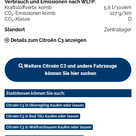
Verbrauch und Emissionen nach WLTP:
Kraftstoffverbr. komb.
5,6 l/100km
CO
-Emissionen komb.
127 g/km
2
CO
-Klasse
D
2
Standort
Zentrallager
Details zum Citroën C3 anzeigen
Weitere Citroën C3 und andere Fahrzeuge
können Sie hier suchen
Stattdessen können Sie auch:
Citroën C3 in Oberegling Kaufen oder leasen
Citroën C3 in Bad Tölz Kaufen oder leasen
Citroën C3 in Wolfratshausen Kaufen oder leasen