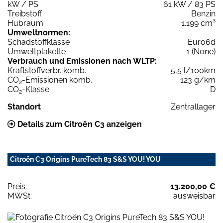
kW / PS
61 kW / 83 PS
Treibstoff
Benzin
Hubraum
1.199 cm³
Umweltnormen:
Schadstoffklasse
Euro6d
Umweltplakette
1 (None)
Verbrauch und Emissionen nach WLTP:
Kraftstoffverbr. komb.
5,5 l/100km
CO
-Emissionen komb.
123 g/km
2
CO
-Klasse
D
2
Standort
Zentrallager
Details zum Citroën C3 anzeigen
Citroën C3 Origins PureTech 83 S&S YOU! YOU
Preis:
13.200,00 €
MWSt:
ausweisbar