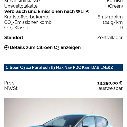
Schadstoffklasse
Euro6d
Umweltplakette
4 (Green)
Verbrauch und Emissionen nach WLTP:
Kraftstoffverbr. komb.
6,1 l/100km
CO
-Emissionen komb.
124 g/km
2
CO
-Klasse
D
2
Standort
Zentrallager
Details zum Citroën C3 anzeigen
Citroën C3 1.2 PureTech 83 Max Nav PDC Kam DAB LM16Z
Preis:
13.350,00 €
MWSt:
ausweisbar