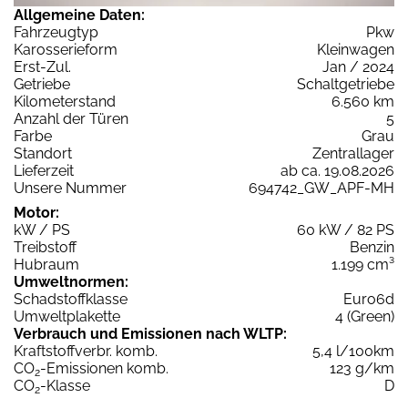
Allgemeine Daten:
Fahrzeugtyp
Pkw
Karosserieform
Kleinwagen
Erst-Zul.
Jan / 2024
Getriebe
Schaltgetriebe
Kilometerstand
6.560 km
Anzahl der Türen
5
Farbe
Grau
Standort
Zentrallager
Lieferzeit
ab ca. 19.08.2026
Unsere Nummer
694742_GW_APF-MH
Motor:
kW / PS
60 kW / 82 PS
Treibstoff
Benzin
Hubraum
1.199 cm³
Umweltnormen:
Schadstoffklasse
Euro6d
Umweltplakette
4 (Green)
Verbrauch und Emissionen nach WLTP:
Kraftstoffverbr. komb.
5,4 l/100km
CO
-Emissionen komb.
123 g/km
2
CO
-Klasse
D
2