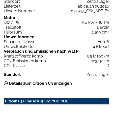
Standort
Zentrallager
Lieferzeit
ab ca. 19.08.2026
Unsere Nummer
022947_GW_APF-E2
Motor:
kW / PS
60 kW / 82 PS
Treibstoff
Benzin
Hubraum
1.199 cm³
Umweltnormen:
Schadstoffklasse
Euro6
Umweltplakette
4 (Green)
Verbrauch und Emissionen nach WLTP:
Kraftstoffverbr. komb.
5,5 l/100km
CO
-Emissionen komb.
123 g/km
2
CO
-Klasse
D
2
Standort
Zentrallager
Details zum Citroën C3 anzeigen
Citroën C3 PureTech 83 S&S YOU! YOU