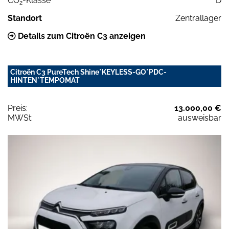
CO
-Klasse
D
2
Standort
Zentrallager
Details zum Citroën C3 anzeigen
Citroën C3 PureTech Shine*KEYLESS-GO*PDC-
HINTEN*TEMPOMAT
Preis:
13.000,00 €
MWSt:
ausweisbar