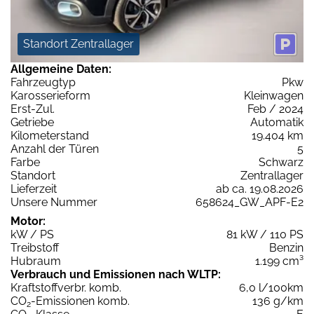
Standort Zentrallager
Allgemeine Daten:
Fahrzeugtyp
Pkw
Karosserieform
Kleinwagen
Erst-Zul.
Feb / 2024
Getriebe
Automatik
Kilometerstand
19.404 km
Anzahl der Türen
5
Farbe
Schwarz
Standort
Zentrallager
Lieferzeit
ab ca. 19.08.2026
Unsere Nummer
658624_GW_APF-E2
Motor:
kW / PS
81 kW / 110 PS
Treibstoff
Benzin
Hubraum
1.199 cm³
Verbrauch und Emissionen nach WLTP:
Kraftstoffverbr. komb.
6,0 l/100km
CO
-Emissionen komb.
136 g/km
2