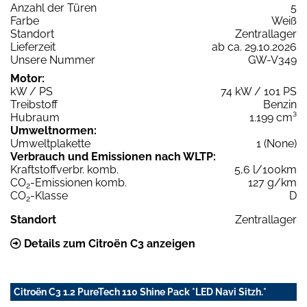
Anzahl der Türen
5
Farbe
Weiß
Standort
Zentrallager
Lieferzeit
ab ca. 29.10.2026
Unsere Nummer
GW-V349
Motor:
kW / PS
74 kW / 101 PS
Treibstoff
Benzin
Hubraum
1.199 cm³
Umweltnormen:
Umweltplakette
1 (None)
Verbrauch und Emissionen nach WLTP:
Kraftstoffverbr. komb.
5,6 l/100km
CO
-Emissionen komb.
127 g/km
2
CO
-Klasse
D
2
Standort
Zentrallager
Details zum Citroën C3 anzeigen
Citroën C3 1.2 PureTech 110 Shine Pack *LED Navi Sitzh.*