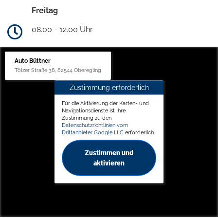
Freitag
08.00 - 12.00 Uhr
Auto Büttner
Tölzer Straße 38, 82544 Oberegling
Zustimmung erforderlich
Für die Aktivierung der Karten- und
Navigationsdienste ist Ihre
Zustimmung zu den
Datenschutzrichtlinien vom
Drittanbieter Google LLC
erforderlich.
Zustimmen und
aktivieren