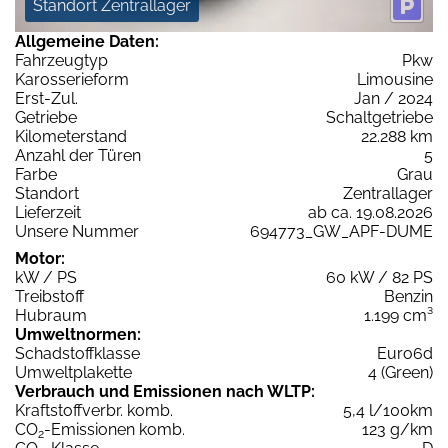
Standort Zentrallager
Allgemeine Daten:
Fahrzeugtyp
Pkw
Karosserieform
Limousine
Erst-Zul.
Jan / 2024
Getriebe
Schaltgetriebe
Kilometerstand
22.288 km
Anzahl der Türen
5
Farbe
Grau
Standort
Zentrallager
Lieferzeit
ab ca. 19.08.2026
Unsere Nummer
694773_GW_APF-DUME
Motor:
kW / PS
60 kW / 82 PS
Treibstoff
Benzin
Hubraum
1.199 cm³
Umweltnormen:
Schadstoffklasse
Euro6d
Umweltplakette
4 (Green)
Verbrauch und Emissionen nach WLTP:
Kraftstoffverbr. komb.
5,4 l/100km
CO
-Emissionen komb.
123 g/km
2