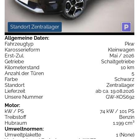
Standort Zentrallager
Allgemeine Daten:
Fahrzeugtyp
Pkw
Karosserieform
Kleinwagen
Erst-Zul.
Mai / 2026
Getriebe
Schaltgetriebe
Kilometerstand
10 km
Anzahl der Türen
5
Farbe
Schwarz
Standort
Zentrallager
Lieferzeit
ab ca. 19.08.2026
Unsere Nummer
GW-KOS692
Motor:
kW / PS
74 kW / 101 PS
Treibstoff
Benzin
Hubraum
1.199 cm³
Umweltnormen:
Umweltplakette
1 (None)