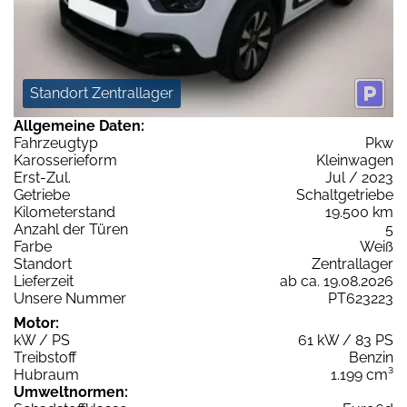
Standort Zentrallager
Allgemeine Daten:
Fahrzeugtyp
Pkw
Karosserieform
Kleinwagen
Erst-Zul.
Jul / 2023
Getriebe
Schaltgetriebe
Kilometerstand
19.500 km
Anzahl der Türen
5
Farbe
Weiß
Standort
Zentrallager
Lieferzeit
ab ca. 19.08.2026
Unsere Nummer
PT623223
Motor:
kW / PS
61 kW / 83 PS
Treibstoff
Benzin
Hubraum
1.199 cm³
Umweltnormen: