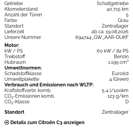
Getriebe
Schaltgetriebe
Kilometerstand
40.715 km
Anzahl der Türen
5
Farbe
Grau
Standort
Zentrallager
Lieferzeit
ab ca. 19.08.2026
Unsere Nummer
694744_GW_AAR-DUKF
Motor:
kW / PS
60 kW / 82 PS
Treibstoff
Benzin
Hubraum
1.199 cm³
Umweltnormen:
Schadstoffklasse
Euro6d
Umweltplakette
4 (Green)
Verbrauch und Emissionen nach WLTP:
Kraftstoffverbr. komb.
5,4 l/100km
CO
-Emissionen komb.
123 g/km
2
CO
-Klasse
D
2
Standort
Zentrallager
Details zum Citroën C3 anzeigen