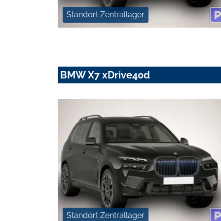
Standort Zentrallager
BMW X7 xDrive40d
Standort Zentrallager