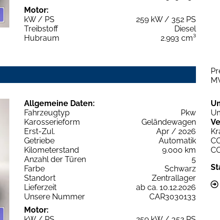
Motor:
kW / PS
259 kW / 352 PS
Treibstoff
Diesel
Hubraum
2.993 cm³
Pr
M
Allgemeine Daten:
U
Fahrzeugtyp
Pkw
Um
Karosserieform
Geländewagen
Ve
Erst-Zul.
Apr / 2026
Kr
Getriebe
Automatik
C
Kilometerstand
9.000 km
C
Anzahl der Türen
5
St
Farbe
Schwarz
Standort
Zentrallager
Lieferzeit
ab ca. 10.12.2026
Unsere Nummer
CAR3030133
Motor:
kW / PS
259 kW / 352 PS