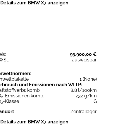
Details zum BMW X7 anzeigen
eis:
93.900,00 €
WSt:
ausweisbar
mweltnormen:
weltplakette
1 (None)
rbrauch und Emissionen nach WLTP:
aftstoffverbr. komb.
8,8 l/100km
O
-Emissionen komb.
232 g/km
2
O
-Klasse
G
2
andort
Zentrallager
Details zum BMW X7 anzeigen