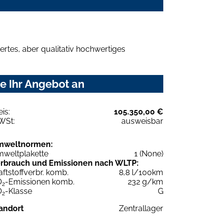
rtes, aber qualitativ hochwertiges
e Ihr Angebot an
eis:
105.350,00 €
WSt:
ausweisbar
mweltnormen:
weltplakette
1 (None)
rbrauch und Emissionen nach WLTP:
aftstoffverbr. komb.
8,8 l/100km
O
-Emissionen komb.
232 g/km
2
O
-Klasse
G
2
andort
Zentrallager