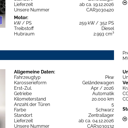
Lieferzeit
ab ca. 19.12.2026
Unsere Nummer
CAR3030420
Motor:
kW / PS
259 kW / 352 PS
Treibstoff
Diesel
Hubraum
2.993 cm³
Pr
M
Allgemeine Daten:
U
Fahrzeugtyp
Pkw
Um
Karosserieform
Geländewagen
Ve
Erst-Zul.
Apr / 2026
Kr
Getriebe
Automatik
C
Kilometerstand
20.000 km
C
Anzahl der Türen
5
St
Farbe
Schwarz
Standort
Zentrallager
Lieferzeit
ab ca. 04.12.2026
Unsere Nummer
CAR3030132