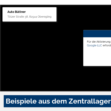
Auto Büttner
Tölzer Straße 38, 82544 Oberegling
Für die Aktivierun
Google LLC
erforde
Beispiele aus dem Zentrallager