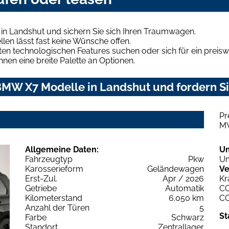
n Landshut und sichern Sie sich Ihren Traumwagen.
len lässt fast keine Wünsche offen.
en technologischen Features suchen oder sich für ein preiswe
hnen eine breite Palette an Optionen.
MW X7 Modelle in Landshut und fordern Si
Pr
M
Allgemeine Daten:
U
Fahrzeugtyp
Pkw
Um
Karosserieform
Geländewagen
Ve
Erst-Zul.
Apr / 2026
Kr
Getriebe
Automatik
C
Kilometerstand
6.050 km
C
Anzahl der Türen
5
St
Farbe
Schwarz
Standort
Zentrallager