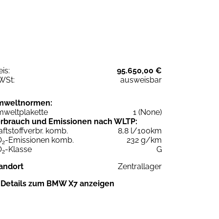
eis:
95.650,00 €
WSt:
ausweisbar
mweltnormen:
weltplakette
1 (None)
rbrauch und Emissionen nach WLTP:
aftstoffverbr. komb.
8,8 l/100km
O
-Emissionen komb.
232 g/km
2
O
-Klasse
G
2
andort
Zentrallager
Details zum BMW X7 anzeigen