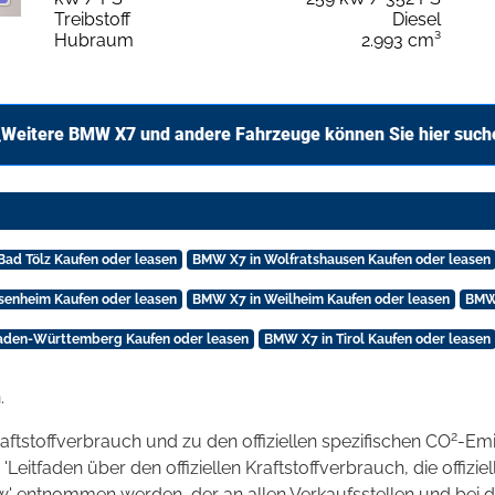
Treibstoff
Diesel
Hubraum
2.993 cm³
Weitere BMW X7 und andere Fahrzeuge können Sie hier such
Bad Tölz Kaufen oder leasen
BMW X7 in Wolfratshausen Kaufen oder leasen
senheim Kaufen oder leasen
BMW X7 in Weilheim Kaufen oder leasen
BMW 
aden-Württemberg Kaufen oder leasen
BMW X7 in Tirol Kaufen oder leasen
.
2
raftstoffverbrauch und zu den offiziellen spezifischen CO
-Emi
tfaden über den offiziellen Kraftstoffverbrauch, die offizie
kw' entnommen werden, der an allen Verkaufsstellen und bei