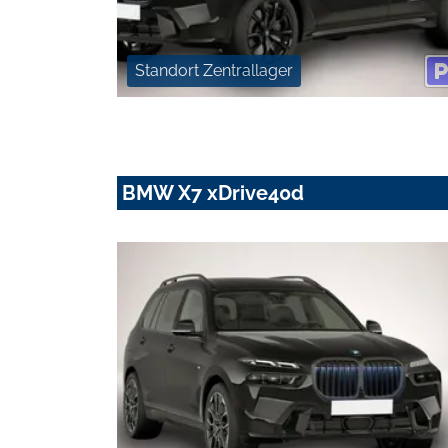
Standort Zentrallager
BMW X7 xDrive40d