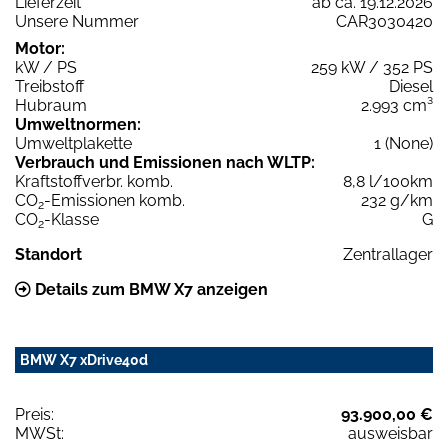
Lieferzeit
ab ca. 19.12.2026
Unsere Nummer
CAR3030420
Motor:
kW / PS
259 kW / 352 PS
Treibstoff
Diesel
Hubraum
2.993 cm³
Umweltnormen:
Umweltplakette
1 (None)
Verbrauch und Emissionen nach WLTP:
Kraftstoffverbr. komb.
8,8 l/100km
CO
-Emissionen komb.
232 g/km
2
CO
-Klasse
G
2
Standort
Zentrallager
Details zum BMW X7 anzeigen
BMW X7 xDrive40d
Preis:
93.900,00 €
MWSt:
ausweisbar