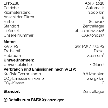
Erst-Zul.
Apr / 2026
Getriebe
Automatik
Kilometerstand
9.000 km
Anzahl der Türen
5
Farbe
Schwarz
Standort
Zentrallager
Lieferzeit
ab ca. 10.12.2026
Unsere Nummer
CAR3030133
Motor:
kW / PS
259 kW / 352 PS
Treibstoff
Diesel
Hubraum
2.993 cm³
Umweltnormen:
Umweltplakette
1 (None)
Verbrauch und Emissionen nach WLTP:
Kraftstoffverbr. komb.
8,8 l/100km
CO
-Emissionen komb.
232 g/km
2
CO
-Klasse
G
2
Standort
Zentrallager
Details zum BMW X7 anzeigen