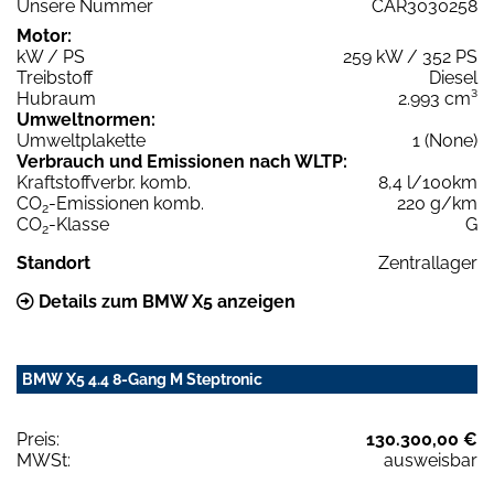
Unsere Nummer
CAR3030258
Motor:
kW / PS
259 kW / 352 PS
Treibstoff
Diesel
Hubraum
2.993 cm³
Umweltnormen:
Umweltplakette
1 (None)
Verbrauch und Emissionen nach WLTP:
Kraftstoffverbr. komb.
8,4 l/100km
CO
-Emissionen komb.
220 g/km
2
CO
-Klasse
G
2
Standort
Zentrallager
Details zum BMW X5 anzeigen
BMW X5 4.4 8-Gang M Steptronic
Preis:
130.300,00 €
MWSt:
ausweisbar