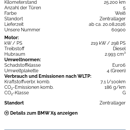
Kilometerstand
25.200 km
Anzahl der Türen
5
Farbe
Weiß
Standort
Zentrallager
Lieferzeit
ab ca. 20.08.2026
Unsere Nummer
60900
Motor:
kW / PS
219 kW / 298 PS
Treibstoff
Diesel
Hubraum
2.993 cm³
Umweltnormen:
Schadstoffklasse
Euro6
Umweltplakette
4 (Green)
Verbrauch und Emissionen nach WLTP:
Kraftstoffverbr. komb.
7,1 l/100km
CO
-Emissionen komb.
186 g/km
2
CO
-Klasse
G
2
Standort
Zentrallager
Details zum BMW X5 anzeigen