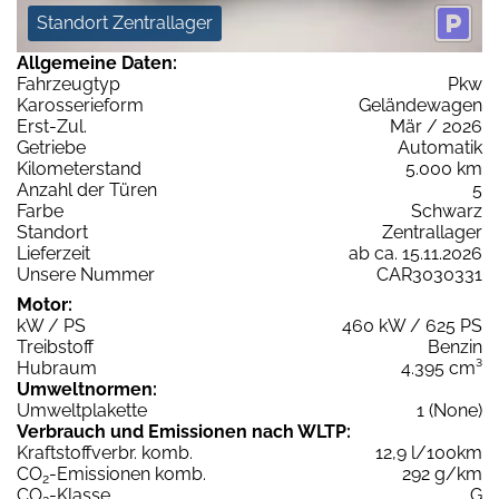
Standort Zentrallager
Allgemeine Daten:
Fahrzeugtyp
Pkw
Karosserieform
Geländewagen
Erst-Zul.
Mär / 2026
Getriebe
Automatik
Kilometerstand
5.000 km
Anzahl der Türen
5
Farbe
Schwarz
Standort
Zentrallager
Lieferzeit
ab ca. 15.11.2026
Unsere Nummer
CAR3030331
Motor:
kW / PS
460 kW / 625 PS
Treibstoff
Benzin
Hubraum
4.395 cm³
Umweltnormen:
Umweltplakette
1 (None)
Verbrauch und Emissionen nach WLTP:
Kraftstoffverbr. komb.
12,9 l/100km
CO
-Emissionen komb.
292 g/km
2
CO
-Klasse
G