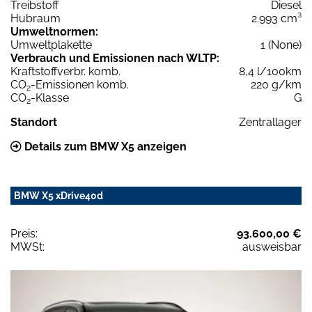
Treibstoff
Diesel
Hubraum
2.993 cm³
Umweltnormen:
Umweltplakette
1 (None)
Verbrauch und Emissionen nach WLTP:
Kraftstoffverbr. komb.
8,4 l/100km
CO
-Emissionen komb.
220 g/km
2
CO
-Klasse
G
2
Standort
Zentrallager
Details zum BMW X5 anzeigen
BMW X5 xDrive40d
Preis:
93.600,00 €
MWSt:
ausweisbar