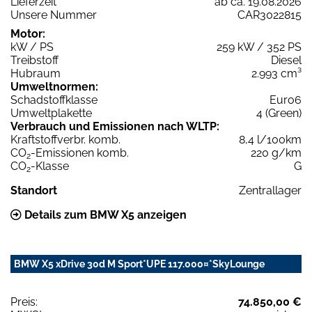
Lieferzeit
ab ca. 19.08.2026
Unsere Nummer
CAR3022815
Motor:
kW / PS
259 kW / 352 PS
Treibstoff
Diesel
Hubraum
2.993 cm³
Umweltnormen:
Schadstoffklasse
Euro6
Umweltplakette
4 (Green)
Verbrauch und Emissionen nach WLTP:
Kraftstoffverbr. komb.
8,4 l/100km
CO
-Emissionen komb.
220 g/km
2
CO
-Klasse
G
2
Standort
Zentrallager
Details zum BMW X5 anzeigen
BMW X5 xDrive 30d M Sport*UPE 117.000¤*SkyLounge
Preis:
74.850,00 €