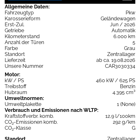
Allgemeine Daten:
Fahrzeugtyp
Pkw
Karosserieform
Geländewagen
Erst-Zul.
Jun / 2026
Getriebe
Automatik
Kilometerstand
6.000 km
Anzahl der Türen
5
Farbe
Grau
Standort
Zentrallager
Lieferzeit
ab ca. 19.08.2026
Unsere Nummer
CAR3030334
Motor:
kW / PS
460 kW / 625 PS
Treibstoff
Benzin
Hubraum
4.395 cm³
Umweltnormen:
Umweltplakette
1 (None)
Verbrauch und Emissionen nach WLTP:
Kraftstoffverbr. komb.
12,9 l/100km
CO
-Emissionen komb.
292 g/km
2
CO
-Klasse
G
2
Standort
Zentrallager