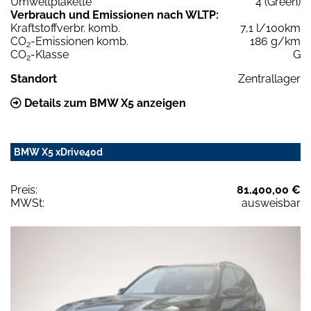
Umweltplakette
4 (Green)
Verbrauch und Emissionen nach WLTP:
Kraftstoffverbr. komb.
7,1 l/100km
CO
-Emissionen komb.
186 g/km
2
CO
-Klasse
G
2
Standort
Zentrallager
Details zum BMW X5 anzeigen
BMW X5 xDrive40d
Preis:
81.400,00 €
MWSt:
ausweisbar