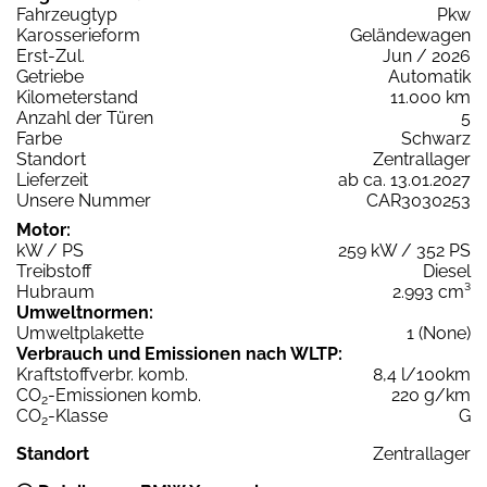
Fahrzeugtyp
Pkw
Karosserieform
Geländewagen
Erst-Zul.
Jun / 2026
Getriebe
Automatik
Kilometerstand
11.000 km
Anzahl der Türen
5
Farbe
Schwarz
Standort
Zentrallager
Lieferzeit
ab ca. 13.01.2027
Unsere Nummer
CAR3030253
Motor:
kW / PS
259 kW / 352 PS
Treibstoff
Diesel
Hubraum
2.993 cm³
Umweltnormen:
Umweltplakette
1 (None)
Verbrauch und Emissionen nach WLTP:
Kraftstoffverbr. komb.
8,4 l/100km
CO
-Emissionen komb.
220 g/km
2
CO
-Klasse
G
2
Standort
Zentrallager