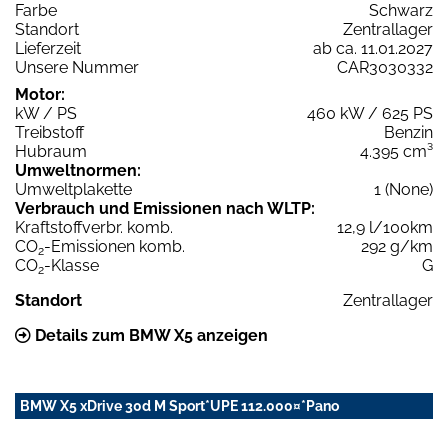
Farbe
Schwarz
Standort
Zentrallager
Lieferzeit
ab ca. 11.01.2027
Unsere Nummer
CAR3030332
Motor:
kW / PS
460 kW / 625 PS
Treibstoff
Benzin
Hubraum
4.395 cm³
Umweltnormen:
Umweltplakette
1 (None)
Verbrauch und Emissionen nach WLTP:
Kraftstoffverbr. komb.
12,9 l/100km
CO
-Emissionen komb.
292 g/km
2
CO
-Klasse
G
2
Standort
Zentrallager
Details zum BMW X5 anzeigen
BMW X5 xDrive 30d M Sport*UPE 112.000¤*Pano