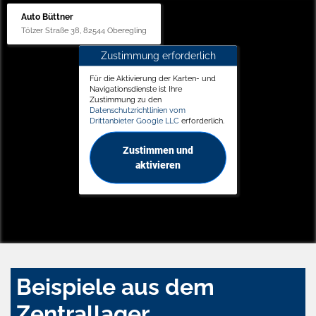
Auto Büttner
Tölzer Straße 38, 82544 Oberegling
Zustimmung erforderlich
Für die Aktivierung der Karten- und
Navigationsdienste ist Ihre
Zustimmung zu den
Datenschutzrichtlinien vom
Drittanbieter Google LLC
erforderlich.
Zustimmen und
aktivieren
Beispiele aus dem
Zentrallager