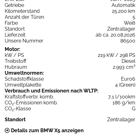
Getriebe
Automatik
Kilometerstand
25.200 km
Anzahl der Türen
5
Farbe
Weiß
Standort
Zentrallager
Lieferzeit
ab ca. 20.08.2026
Unsere Nummer
86500
Motor:
kW / PS
219 kW / 298 PS
Treibstoff
Diesel
Hubraum
2.993 cm³
Umweltnormen:
Schadstoffklasse
Euro6
Umweltplakette
4 (Green)
Verbrauch und Emissionen nach WLTP:
Kraftstoffverbr. komb.
7,1 l/100km
CO
-Emissionen komb.
186 g/km
2
CO
-Klasse
G
2
Standort
Zentrallager
Details zum BMW X5 anzeigen