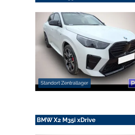
Standort Zentrallager
BMW X2 M35i xDrive