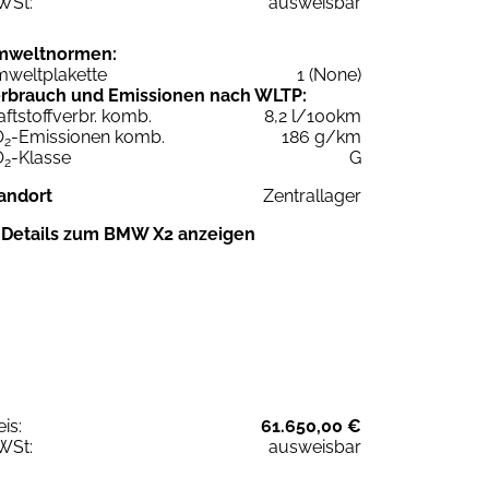
WSt:
ausweisbar
mweltnormen:
weltplakette
1 (None)
rbrauch und Emissionen nach WLTP:
aftstoffverbr. komb.
8,2 l/100km
O
-Emissionen komb.
186 g/km
2
O
-Klasse
G
2
andort
Zentrallager
Details zum BMW X2 anzeigen
eis:
61.650,00 €
WSt:
ausweisbar