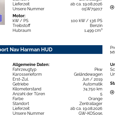
Lieferzeit
ab ca. 19.08.2026
Unsere Nummer
05W79207
Motor:
kW / PS
100 kW / 136 PS
Treibstoff
Benzin
Hubraum
1.499 cm³
Pr
Sport Nav Harman HUD
M
Allgemeine Daten:
U
Fahrzeugtyp
Pkw
Sc
Karosserieform
Geländewagen
Um
Erst-Zul.
Jun / 2019
St
Getriebe
Automatik
Kilometerstand
74.750 km
Anzahl der Türen
5
Farbe
Orange
Standort
Zentrallager
Lieferzeit
ab ca. 19.08.2026
Unsere Nummer
GW-KOS095