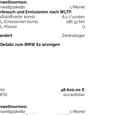
mweltnormen:
weltplakette
1 (None)
rbrauch und Emissionen nach WLTP:
aftstoffverbr. komb.
8,2 l/100km
O
-Emissionen komb.
186 g/km
2
O
-Klasse
G
2
andort
Zentrallager
Details zum BMW X2 anzeigen
eis:
48.600,00 €
WSt:
ausweisbar
mweltnormen:
weltplakette
1 (None)