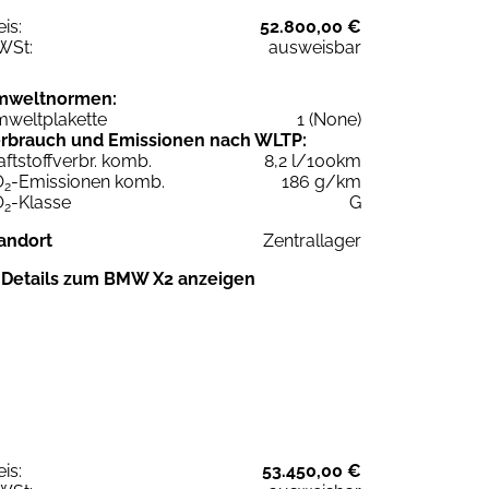
eis:
52.800,00 €
WSt:
ausweisbar
mweltnormen:
weltplakette
1 (None)
rbrauch und Emissionen nach WLTP:
aftstoffverbr. komb.
8,2 l/100km
O
-Emissionen komb.
186 g/km
2
O
-Klasse
G
2
andort
Zentrallager
Details zum BMW X2 anzeigen
eis:
53.450,00 €