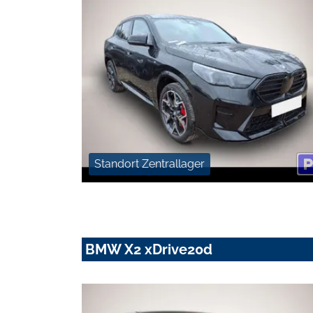
Standort Zentrallager
BMW X2 xDrive20d