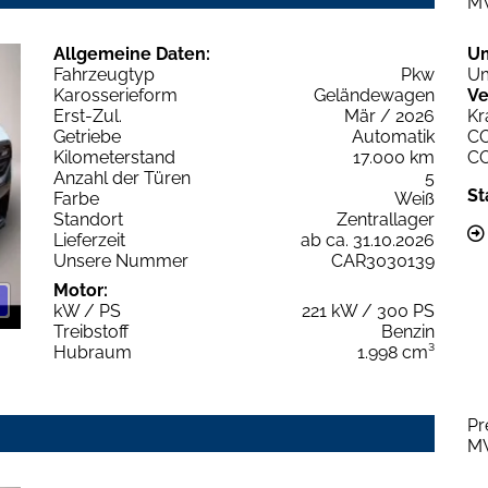
M
Allgemeine Daten:
U
Fahrzeugtyp
Pkw
Um
Karosserieform
Geländewagen
Ve
Erst-Zul.
Mär / 2026
Kr
Getriebe
Automatik
C
Kilometerstand
17.000 km
C
Anzahl der Türen
5
St
Farbe
Weiß
Standort
Zentrallager
Lieferzeit
ab ca. 31.10.2026
Unsere Nummer
CAR3030139
Motor:
kW / PS
221 kW / 300 PS
Treibstoff
Benzin
Hubraum
1.998 cm³
Pr
M