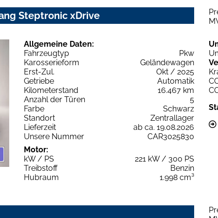
Pr
ang Steptronic xDrive
M
Allgemeine Daten:
U
Fahrzeugtyp
Pkw
Um
Karosserieform
Geländewagen
Ve
Erst-Zul.
Okt / 2025
Kr
Getriebe
Automatik
C
Kilometerstand
16.467 km
C
Anzahl der Türen
5
St
Farbe
Schwarz
Standort
Zentrallager
Lieferzeit
ab ca. 19.08.2026
Unsere Nummer
CAR3025830
Motor:
kW / PS
221 kW / 300 PS
Treibstoff
Benzin
Hubraum
1.998 cm³
Pr