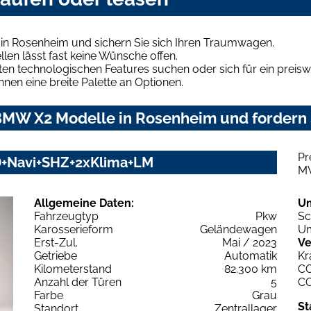
in Rosenheim und sichern Sie sich Ihren Traumwagen.
len lässt fast keine Wünsche offen.
en technologischen Features suchen oder sich für ein preiswe
hnen eine breite Palette an Optionen.
MW X2 Modelle in Rosenheim und fordern S
Pr
D+Navi+SHZ+2xKlima+LM
M
Allgemeine Daten:
U
Fahrzeugtyp
Pkw
Sc
Karosserieform
Geländewagen
Um
Erst-Zul.
Mai / 2023
Ve
Getriebe
Automatik
Kr
Kilometerstand
82.300 km
C
Anzahl der Türen
5
C
Farbe
Grau
St
Standort
Zentrallager