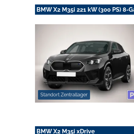
BMW X2 M35i 221 kW (300 PS) 8-G
Standort Zentrallager
BMW X2 M35i xDrive