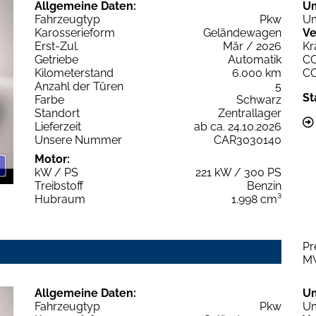
Allgemeine Daten:
U
Fahrzeugtyp
Pkw
Um
Karosserieform
Geländewagen
Ve
Erst-Zul.
Mär / 2026
Kr
Getriebe
Automatik
C
Kilometerstand
6.000 km
C
Anzahl der Türen
5
St
Farbe
Schwarz
Standort
Zentrallager
Lieferzeit
ab ca. 24.10.2026
Unsere Nummer
CAR3030140
Motor:
kW / PS
221 kW / 300 PS
Treibstoff
Benzin
Hubraum
1.998 cm³
Pr
M
Allgemeine Daten:
U
Fahrzeugtyp
Pkw
Um