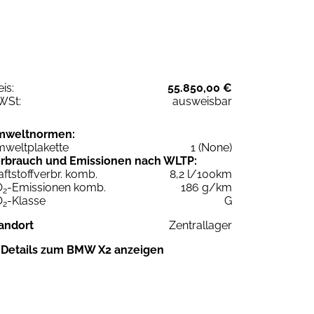
eis:
55.850,00 €
WSt:
ausweisbar
mweltnormen:
weltplakette
1 (None)
rbrauch und Emissionen nach WLTP:
aftstoffverbr. komb.
8,2 l/100km
O
-Emissionen komb.
186 g/km
2
O
-Klasse
G
2
andort
Zentrallager
Details zum BMW X2 anzeigen