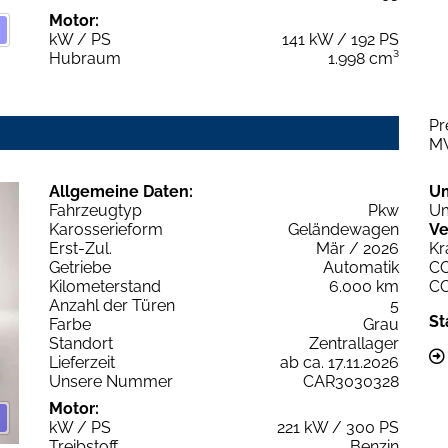
Motor:
kW / PS
141 kW / 192 PS
Hubraum
1.998 cm³
Pr
M
Allgemeine Daten:
U
Fahrzeugtyp
Pkw
Um
Karosserieform
Geländewagen
Ve
Erst-Zul.
Mär / 2026
Kr
Getriebe
Automatik
C
Kilometerstand
6.000 km
C
Anzahl der Türen
5
St
Farbe
Grau
Standort
Zentrallager
Lieferzeit
ab ca. 17.11.2026
Unsere Nummer
CAR3030328
Motor:
kW / PS
221 kW / 300 PS
Treibstoff
Benzin