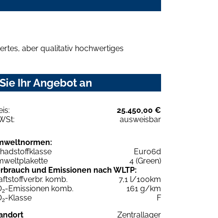
rtes, aber qualitativ hochwertiges
ie Ihr Angebot an
eis:
25.450,00 €
WSt:
ausweisbar
mweltnormen:
hadstoffklasse
Euro6d
weltplakette
4 (Green)
rbrauch und Emissionen nach WLTP:
aftstoffverbr. komb.
7,1 l/100km
O
-Emissionen komb.
161 g/km
2
O
-Klasse
F
2
andort
Zentrallager