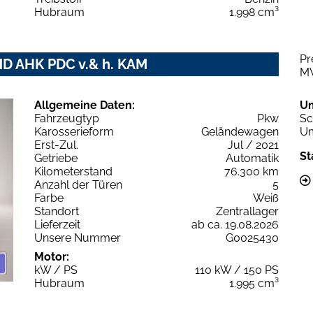
Hubraum
1.998 cm³
Pr
ND AHK PDC v.& h. KAM
M
Allgemeine Daten:
U
Fahrzeugtyp
Pkw
Sc
Karosserieform
Geländewagen
Um
Erst-Zul.
Jul / 2021
St
Getriebe
Automatik
Kilometerstand
76.300 km
Anzahl der Türen
5
Farbe
Weiß
Standort
Zentrallager
Lieferzeit
ab ca. 19.08.2026
Unsere Nummer
G0025430
Motor:
kW / PS
110 kW / 150 PS
Hubraum
1.995 cm³