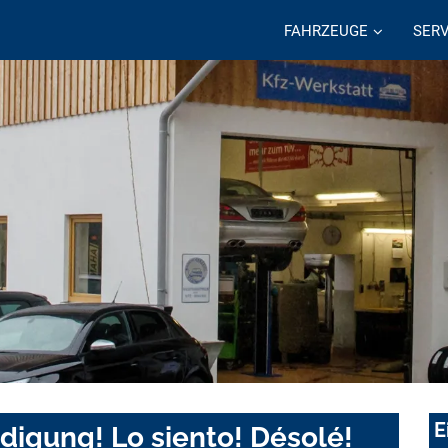
FAHRZEUGE
SERV
E
digung! Lo siento! Désolé!