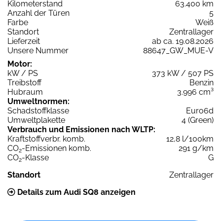
Kilometerstand
63.400 km
Anzahl der Türen
5
Farbe
Weiß
Standort
Zentrallager
Lieferzeit
ab ca. 19.08.2026
Unsere Nummer
88647_GW_MUE-V
Motor:
kW / PS
373 kW / 507 PS
Treibstoff
Benzin
Hubraum
3.996 cm³
Umweltnormen:
Schadstoffklasse
Euro6d
Umweltplakette
4 (Green)
Verbrauch und Emissionen nach WLTP:
Kraftstoffverbr. komb.
12,8 l/100km
CO
-Emissionen komb.
291 g/km
2
CO
-Klasse
G
2
Standort
Zentrallager
Details zum Audi SQ8 anzeigen