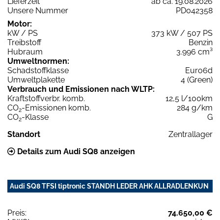
Lieferzeit
ab ca. 19.08.2026
Unsere Nummer
PD042358
Motor:
kW / PS
373 kW / 507 PS
Treibstoff
Benzin
Hubraum
3.996 cm³
Umweltnormen:
Schadstoffklasse
Euro6d
Umweltplakette
4 (Green)
Verbrauch und Emissionen nach WLTP:
Kraftstoffverbr. komb.
12,5 l/100km
CO
-Emissionen komb.
284 g/km
2
CO
-Klasse
G
2
Standort
Zentrallager
Details zum Audi SQ8 anzeigen
Audi SQ8 TFSI tiptronic STANDH LEDER AHK ALLRADLENKUN
Preis:
74.650,00 €