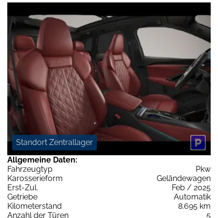
Standort Zentrallager
Allgemeine Daten:
Fahrzeugtyp
Pkw
Karosserieform
Geländewagen
Erst-Zul.
Feb / 2025
Getriebe
Automatik
Kilometerstand
8.695 km
Anzahl der Türen
5