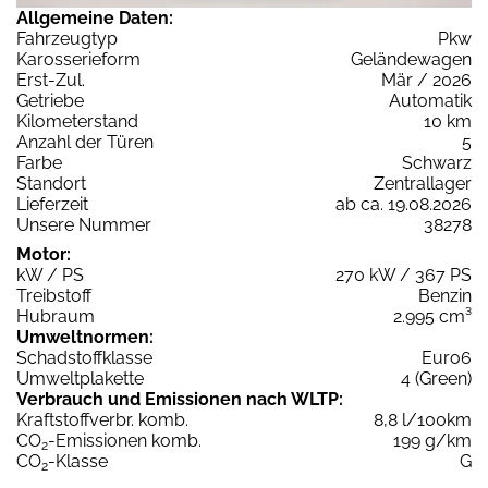
Allgemeine Daten:
Fahrzeugtyp
Pkw
Karosserieform
Geländewagen
Erst-Zul.
Mär / 2026
Getriebe
Automatik
Kilometerstand
10 km
Anzahl der Türen
5
Farbe
Schwarz
Standort
Zentrallager
Lieferzeit
ab ca. 19.08.2026
Unsere Nummer
38278
Motor:
kW / PS
270 kW / 367 PS
Treibstoff
Benzin
Hubraum
2.995 cm³
Umweltnormen:
Schadstoffklasse
Euro6
Umweltplakette
4 (Green)
Verbrauch und Emissionen nach WLTP:
Kraftstoffverbr. komb.
8,8 l/100km
CO
-Emissionen komb.
199 g/km
2
CO
-Klasse
G
2