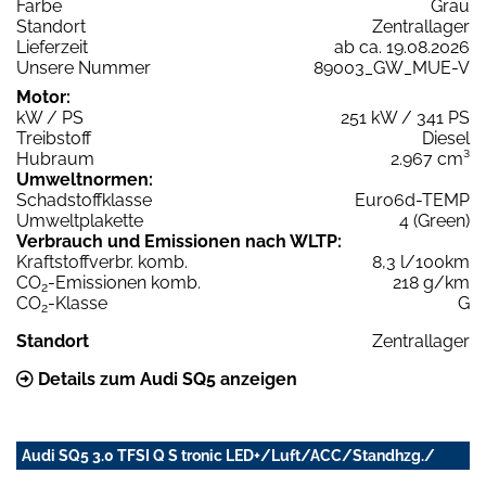
Farbe
Grau
Standort
Zentrallager
Lieferzeit
ab ca. 19.08.2026
Unsere Nummer
89003_GW_MUE-V
Motor:
kW / PS
251 kW / 341 PS
Treibstoff
Diesel
Hubraum
2.967 cm³
Umweltnormen:
Schadstoffklasse
Euro6d-TEMP
Umweltplakette
4 (Green)
Verbrauch und Emissionen nach WLTP:
Kraftstoffverbr. komb.
8,3 l/100km
CO
-Emissionen komb.
218 g/km
2
CO
-Klasse
G
2
Standort
Zentrallager
Details zum Audi SQ5 anzeigen
Audi SQ5 3.0 TFSI Q S tronic LED+/Luft/ACC/Standhzg./