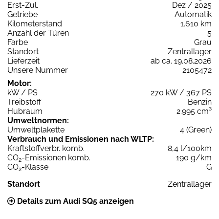
Erst-Zul.
Dez / 2025
Getriebe
Automatik
Kilometerstand
1.610 km
Anzahl der Türen
5
Farbe
Grau
Standort
Zentrallager
Lieferzeit
ab ca. 19.08.2026
Unsere Nummer
2105472
Motor:
kW / PS
270 kW / 367 PS
Treibstoff
Benzin
Hubraum
2.995 cm³
Umweltnormen:
Umweltplakette
4 (Green)
Verbrauch und Emissionen nach WLTP:
Kraftstoffverbr. komb.
8,4 l/100km
CO
-Emissionen komb.
190 g/km
2
CO
-Klasse
G
2
Standort
Zentrallager
Details zum Audi SQ5 anzeigen