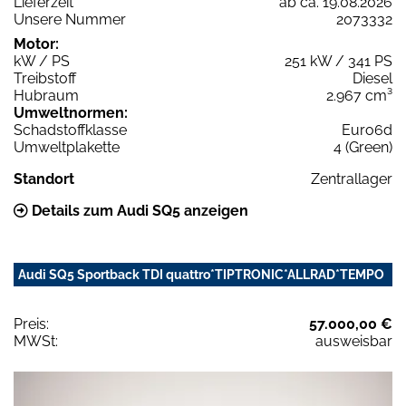
Lieferzeit
ab ca. 19.08.2026
Unsere Nummer
2073332
Motor:
kW / PS
251 kW / 341 PS
Treibstoff
Diesel
Hubraum
2.967 cm³
Umweltnormen:
Schadstoffklasse
Euro6d
Umweltplakette
4 (Green)
Standort
Zentrallager
Details zum Audi SQ5 anzeigen
Audi SQ5 Sportback TDI quattro*TIPTRONIC*ALLRAD*TEMPO
Preis:
57.000,00 €
MWSt:
ausweisbar