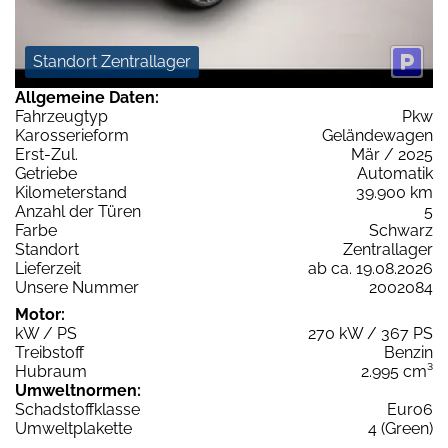
Standort Zentrallager
Allgemeine Daten:
Fahrzeugtyp
Pkw
Karosserieform
Geländewagen
Erst-Zul.
Mär / 2025
Getriebe
Automatik
Kilometerstand
39.900 km
Anzahl der Türen
5
Farbe
Schwarz
Standort
Zentrallager
Lieferzeit
ab ca. 19.08.2026
Unsere Nummer
2002084
Motor:
kW / PS
270 kW / 367 PS
Treibstoff
Benzin
Hubraum
2.995 cm³
Umweltnormen:
Schadstoffklasse
Euro6
Umweltplakette
4 (Green)