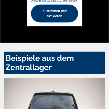
Drittanbieter Google LLC
erforderlich.
Zustimmen und
aktivieren
Beispiele aus dem
Zentrallager