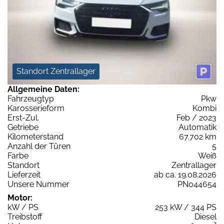
Standort Zentrallager
Allgemeine Daten:
Fahrzeugtyp
Pkw
Karosserieform
Kombi
Erst-Zul.
Feb / 2023
Getriebe
Automatik
Kilometerstand
67.702 km
Anzahl der Türen
5
Farbe
Weiß
Standort
Zentrallager
Lieferzeit
ab ca. 19.08.2026
Unsere Nummer
PN044654
Motor:
kW / PS
253 kW / 344 PS
Treibstoff
Diesel