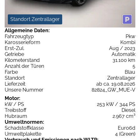
Standort Zentrallager
Allgemeine Daten:
Fahrzeugtyp
Pkw
Karosserieform
Kombi
Erst-Zul.
Aug / 2023
Getriebe
Automatik
Kilometerstand
31.100 km
Anzahl der Türen
5
Farbe
Blau
Standort
Zentrallager
Lieferzeit
ab ca. 19.08.2026
Unsere Nummer
82824_GW_MUE-V
Motor:
kW / PS
253 kW / 344 PS
Treibstoff
Diesel
Hubraum
2.967 cm³
Umweltnormen:
Schadstoffklasse
Euro6d
Umweltplakette
4 (Green)
Verbrauch und Emissionen nach WLTP: