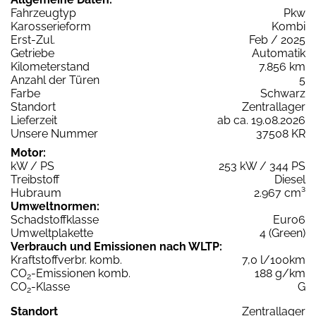
Fahrzeugtyp
Pkw
Karosserieform
Kombi
Erst-Zul.
Feb / 2025
Getriebe
Automatik
Kilometerstand
7.856 km
Anzahl der Türen
5
Farbe
Schwarz
Standort
Zentrallager
Lieferzeit
ab ca. 19.08.2026
Unsere Nummer
37508 KR
Motor:
kW / PS
253 kW / 344 PS
Treibstoff
Diesel
Hubraum
2.967 cm³
Umweltnormen:
Schadstoffklasse
Euro6
Umweltplakette
4 (Green)
Verbrauch und Emissionen nach WLTP:
Kraftstoffverbr. komb.
7,0 l/100km
CO
-Emissionen komb.
188 g/km
2
CO
-Klasse
G
2
Standort
Zentrallager