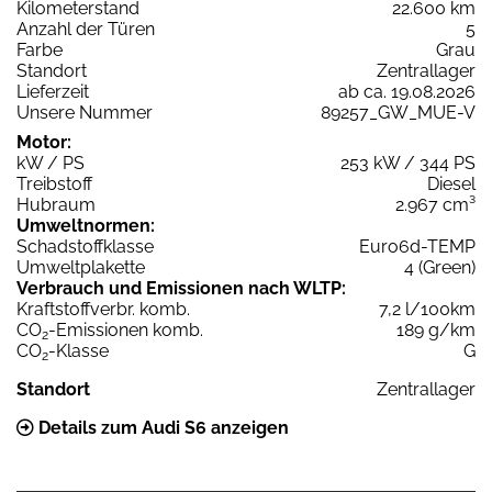
Kilometerstand
22.600 km
Anzahl der Türen
5
Farbe
Grau
Standort
Zentrallager
Lieferzeit
ab ca. 19.08.2026
Unsere Nummer
89257_GW_MUE-V
Motor:
kW / PS
253 kW / 344 PS
Treibstoff
Diesel
Hubraum
2.967 cm³
Umweltnormen:
Schadstoffklasse
Euro6d-TEMP
Umweltplakette
4 (Green)
Verbrauch und Emissionen nach WLTP:
Kraftstoffverbr. komb.
7,2 l/100km
CO
-Emissionen komb.
189 g/km
2
CO
-Klasse
G
2
Standort
Zentrallager
Details zum Audi S6 anzeigen