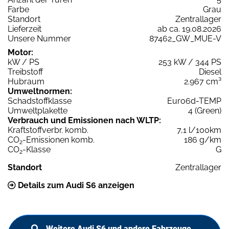
Farbe
Grau
Standort
Zentrallager
Lieferzeit
ab ca. 19.08.2026
Unsere Nummer
87462_GW_MUE-V
Motor:
kW / PS
253 kW / 344 PS
Treibstoff
Diesel
Hubraum
2.967 cm³
Umweltnormen:
Schadstoffklasse
Euro6d-TEMP
Umweltplakette
4 (Green)
Verbrauch und Emissionen nach WLTP:
Kraftstoffverbr. komb.
7,1 l/100km
CO
-Emissionen komb.
186 g/km
2
CO
-Klasse
G
2
Standort
Zentrallager
Details zum Audi S6 anzeigen
Weitere Audi S6 und andere Fahrzeuge