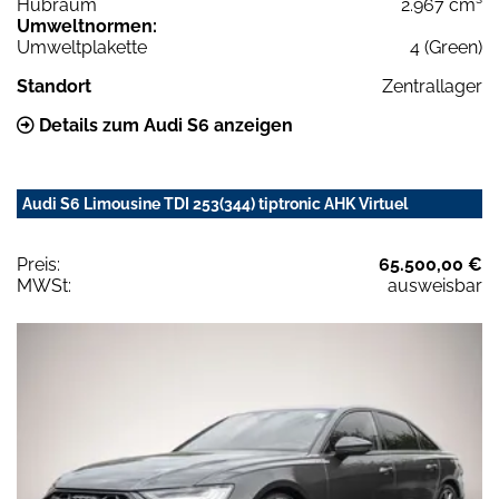
Hubraum
2.967 cm³
Umweltnormen:
Umweltplakette
4 (Green)
Standort
Zentrallager
Details zum Audi S6 anzeigen
Audi S6 Limousine TDI 253(344) tiptronic AHK Virtuel
Preis:
65.500,00 €
MWSt:
ausweisbar