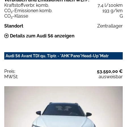
Kraftstoffverbr. komb.
7,4 l/100km
CO
-Emissionen komb.
193 g/km
2
CO
-Klasse
G
2
Standort
Zentrallager
Details zum Audi S6 anzeigen
Audi S6 Avant TDI qu. Tiptr. - *AHK*Pano*Head-Up*Matr
Preis:
53.550,00 €
MWSt:
ausweisbar