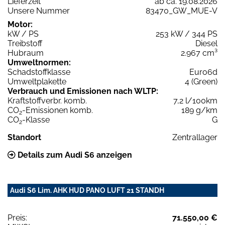
Lieferzeit
ab ca. 19.08.2026
Unsere Nummer
83470_GW_MUE-V
Motor:
kW / PS
253 kW / 344 PS
Treibstoff
Diesel
Hubraum
2.967 cm³
Umweltnormen:
Schadstoffklasse
Euro6d
Umweltplakette
4 (Green)
Verbrauch und Emissionen nach WLTP:
Kraftstoffverbr. komb.
7,2 l/100km
CO
-Emissionen komb.
189 g/km
2
CO
-Klasse
G
2
Standort
Zentrallager
Details zum Audi S6 anzeigen
Audi S6 Lim. AHK HUD PANO LUFT 21 STANDH
Preis:
71.550,00 €