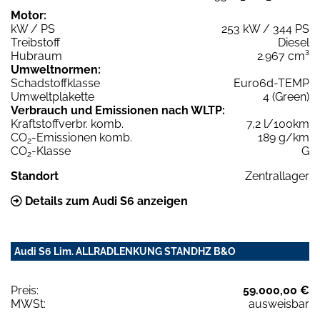
Motor:
kW / PS
253 kW / 344 PS
Treibstoff
Diesel
Hubraum
2.967 cm³
Umweltnormen:
Schadstoffklasse
Euro6d-TEMP
Umweltplakette
4 (Green)
Verbrauch und Emissionen nach WLTP:
Kraftstoffverbr. komb.
7,2 l/100km
CO
-Emissionen komb.
189 g/km
2
CO
-Klasse
G
2
Standort
Zentrallager
Details zum Audi S6 anzeigen
Audi S6 Lim. ALLRADLENKUNG STANDHZ B&O
Preis:
59.000,00 €
MWSt:
ausweisbar