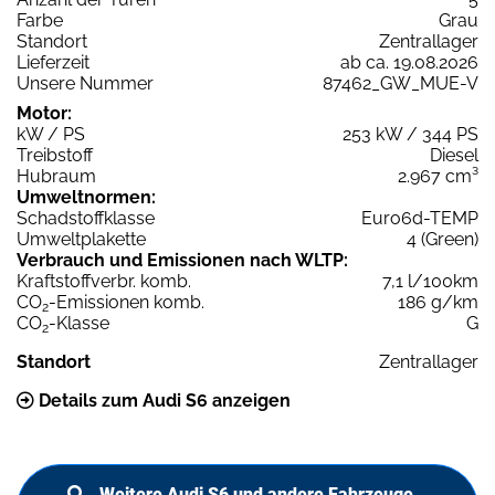
Farbe
Grau
Standort
Zentrallager
Lieferzeit
ab ca. 19.08.2026
Unsere Nummer
87462_GW_MUE-V
Motor:
kW / PS
253 kW / 344 PS
Treibstoff
Diesel
Hubraum
2.967 cm³
Umweltnormen:
Schadstoffklasse
Euro6d-TEMP
Umweltplakette
4 (Green)
Verbrauch und Emissionen nach WLTP:
Kraftstoffverbr. komb.
7,1 l/100km
CO
-Emissionen komb.
186 g/km
2
CO
-Klasse
G
2
Standort
Zentrallager
Details zum Audi S6 anzeigen
Weitere Audi S6 und andere Fahrzeuge