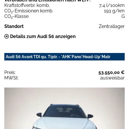
Kraftstoffverbr. komb.
7,4 l/100km
CO
-Emissionen komb.
193 g/km
2
CO
-Klasse
G
2
Standort
Zentrallager
Details zum Audi S6 anzeigen
Audi S6 Avant TDI qu. Tiptr. - *AHK*Pano*Head-Up*Matr
Preis:
53.550,00 €
MWSt:
ausweisbar