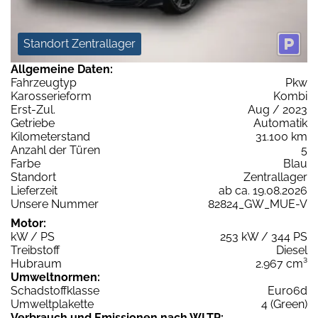
Standort Zentrallager
Allgemeine Daten:
Fahrzeugtyp
Pkw
Karosserieform
Kombi
Erst-Zul.
Aug / 2023
Getriebe
Automatik
Kilometerstand
31.100 km
Anzahl der Türen
5
Farbe
Blau
Standort
Zentrallager
Lieferzeit
ab ca. 19.08.2026
Unsere Nummer
82824_GW_MUE-V
Motor:
kW / PS
253 kW / 344 PS
Treibstoff
Diesel
Hubraum
2.967 cm³
Umweltnormen:
Schadstoffklasse
Euro6d
Umweltplakette
4 (Green)
Verbrauch und Emissionen nach WLTP: