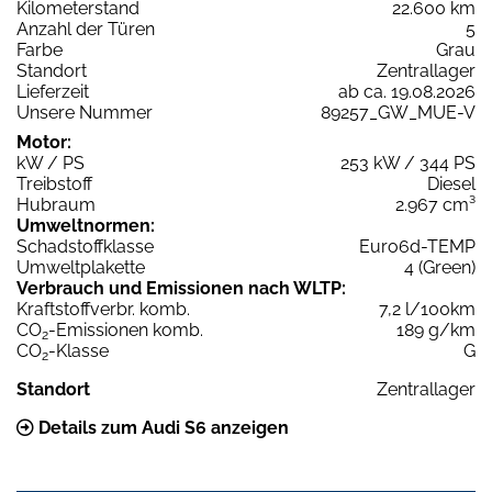
Kilometerstand
22.600 km
Anzahl der Türen
5
Farbe
Grau
Standort
Zentrallager
Lieferzeit
ab ca. 19.08.2026
Unsere Nummer
89257_GW_MUE-V
Motor:
kW / PS
253 kW / 344 PS
Treibstoff
Diesel
Hubraum
2.967 cm³
Umweltnormen:
Schadstoffklasse
Euro6d-TEMP
Umweltplakette
4 (Green)
Verbrauch und Emissionen nach WLTP:
Kraftstoffverbr. komb.
7,2 l/100km
CO
-Emissionen komb.
189 g/km
2
CO
-Klasse
G
2
Standort
Zentrallager
Details zum Audi S6 anzeigen