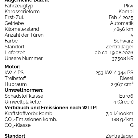
Fahrzeugtyp
Pkw
Karosserieform
Kombi
Erst-Zul.
Feb / 2025
Getriebe
Automatik
Kilometerstand
7.856 km
Anzahl der Türen
5
Farbe
Schwarz
Standort
Zentrallager
Lieferzeit
ab ca. 19.08.2026
Unsere Nummer
37508 KR
Motor:
kW / PS
253 kW / 344 PS
Treibstoff
Diesel
Hubraum
2.967 cm³
Umweltnormen:
Schadstoffklasse
Euro6
Umweltplakette
4 (Green)
Verbrauch und Emissionen nach WLTP:
Kraftstoffverbr. komb.
7,0 l/100km
CO
-Emissionen komb.
188 g/km
2
CO
-Klasse
G
2
Standort
Zentrallager