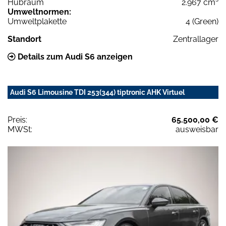
Hubraum
2.967 cm³
Umweltnormen:
Umweltplakette
4 (Green)
Standort
Zentrallager
Details zum Audi S6 anzeigen
Audi S6 Limousine TDI 253(344) tiptronic AHK Virtuel
Preis:
65.500,00 €
MWSt:
ausweisbar