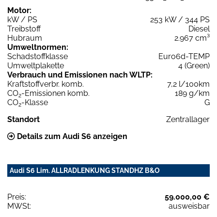
Motor:
kW / PS
253 kW / 344 PS
Treibstoff
Diesel
Hubraum
2.967 cm³
Umweltnormen:
Schadstoffklasse
Euro6d-TEMP
Umweltplakette
4 (Green)
Verbrauch und Emissionen nach WLTP:
Kraftstoffverbr. komb.
7,2 l/100km
CO
-Emissionen komb.
189 g/km
2
CO
-Klasse
G
2
Standort
Zentrallager
Details zum Audi S6 anzeigen
Audi S6 Lim. ALLRADLENKUNG STANDHZ B&O
Preis:
59.000,00 €
MWSt:
ausweisbar