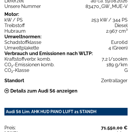
Lieferzeit
ab ca. 19.08.2026
Unsere Nummer
83470_GW_MUE-V
Motor:
kW / PS
253 kW / 344 PS
Treibstoff
Diesel
Hubraum
2.967 cm³
Umweltnormen:
Schadstoffklasse
Euro6d
Umweltplakette
4 (Green)
Verbrauch und Emissionen nach WLTP:
Kraftstoffverbr. komb.
7,2 l/100km
CO
-Emissionen komb.
189 g/km
2
CO
-Klasse
G
2
Standort
Zentrallager
Details zum Audi S6 anzeigen
Audi S6 Lim. AHK HUD PANO LUFT 21 STANDH
Preis:
71.550,00 €