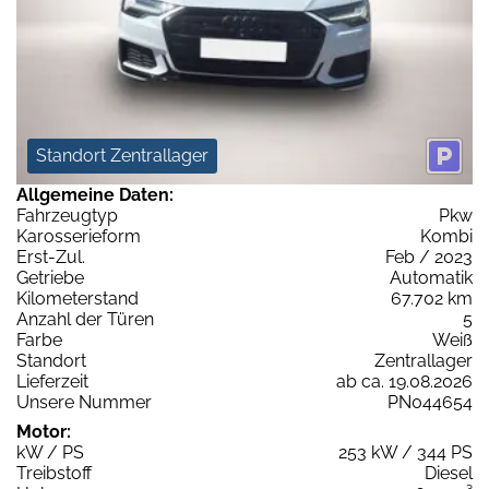
Standort Zentrallager
Allgemeine Daten:
Fahrzeugtyp
Pkw
Karosserieform
Kombi
Erst-Zul.
Feb / 2023
Getriebe
Automatik
Kilometerstand
67.702 km
Anzahl der Türen
5
Farbe
Weiß
Standort
Zentrallager
Lieferzeit
ab ca. 19.08.2026
Unsere Nummer
PN044654
Motor:
kW / PS
253 kW / 344 PS
Treibstoff
Diesel