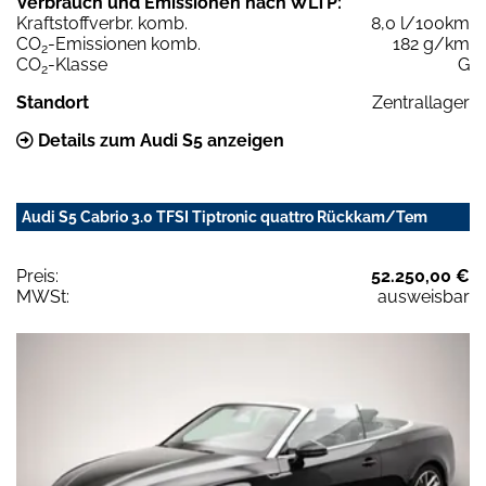
Verbrauch und Emissionen nach WLTP:
Kraftstoffverbr. komb.
8,0 l/100km
CO
-Emissionen komb.
182 g/km
2
CO
-Klasse
G
2
Standort
Zentrallager
Details zum Audi S5 anzeigen
Audi S5 Cabrio 3.0 TFSI Tiptronic quattro Rückkam/Tem
Preis:
52.250,00 €
MWSt:
ausweisbar