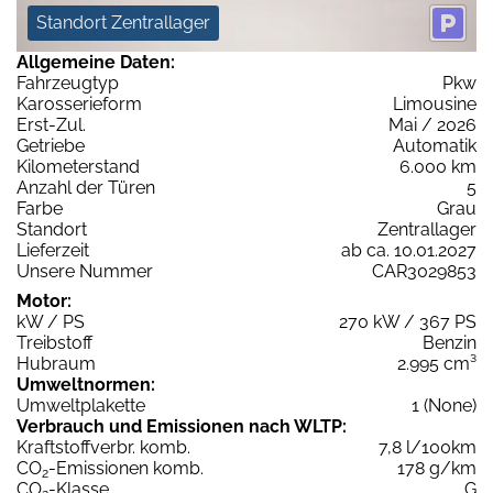
Standort Zentrallager
Allgemeine Daten:
Fahrzeugtyp
Pkw
Karosserieform
Limousine
Erst-Zul.
Mai / 2026
Getriebe
Automatik
Kilometerstand
6.000 km
Anzahl der Türen
5
Farbe
Grau
Standort
Zentrallager
Lieferzeit
ab ca. 10.01.2027
Unsere Nummer
CAR3029853
Motor:
kW / PS
270 kW / 367 PS
Treibstoff
Benzin
Hubraum
2.995 cm³
Umweltnormen:
Umweltplakette
1 (None)
Verbrauch und Emissionen nach WLTP:
Kraftstoffverbr. komb.
7,8 l/100km
CO
-Emissionen komb.
178 g/km
2
CO
-Klasse
G