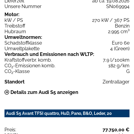
Lieferzeit
ab ca. 19.08.2026
Unsere Nummer
SN069994
Motor:
kW / PS
270 kW / 367 PS
Treibstoff
Benzin
Hubraum
2.995 cm³
Umweltnormen:
Schadstoffklasse
Euro 6e
Umweltplakette
4 (Green)
Verbrauch und Emissionen nach WLTP:
Kraftstoffverbr. komb.
7,9 l/100km
CO
-Emissionen komb.
182 g/km
2
CO
-Klasse
G
2
Standort
Zentrallager
Details zum Audi S5 anzeigen
Audi S5 Avant TFSI quattro, HuD, Pano, B&O, Leder, 20
Preis:
77.750,00 €