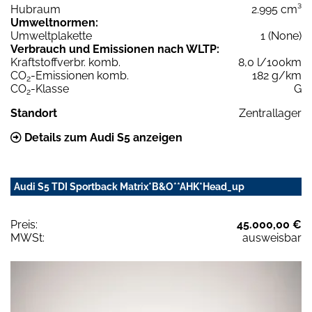
Hubraum
2.995 cm³
Umweltnormen:
Umweltplakette
1 (None)
Verbrauch und Emissionen nach WLTP:
Kraftstoffverbr. komb.
8,0 l/100km
CO
-Emissionen komb.
182 g/km
2
CO
-Klasse
G
2
Standort
Zentrallager
Details zum Audi S5 anzeigen
Audi S5 TDI Sportback Matrix*B&O**AHK*Head_up
Preis:
45.000,00 €
MWSt:
ausweisbar