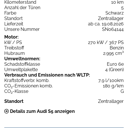
Kilometerstand
10 km
Anzahl der Türen
5
Farbe
Schwarz
Standort
Zentrallager
Lieferzeit
ab ca. 19.08.2026
Unsere Nummer
SN064144
Motor:
kW / PS
270 kW / 367 PS
Treibstoff
Benzin
Hubraum
2.995 cm³
Umweltnormen:
Schadstoffklasse
Euro 6e
Umweltplakette
4 (Green)
Verbrauch und Emissionen nach WLTP:
Kraftstoffverbr. komb.
7,9 l/100km
CO
-Emissionen komb.
180 g/km
2
CO
-Klasse
G
2
Standort
Zentrallager
Details zum Audi S5 anzeigen