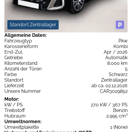
Standort Zentrallager
Allgemeine Daten:
Fahrzeugtyp
Pkw
Karosserieform
Kombi
Erst-Zul.
Apr / 2026
Getriebe
Automatik
Kilometerstand
8.000 km
Anzahl der Türen
5
Farbe
Schwarz
Standort
Zentrallager
Lieferzeit
ab ca. 02.12.2026
Unsere Nummer
CAR3029852
Motor:
kW / PS
270 kW / 367 PS
Treibstoff
Benzin
Hubraum
2.995 cm³
Umweltnormen:
Umweltplakette
1 (None)