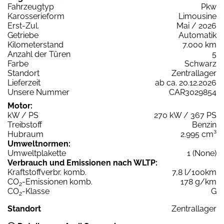
Fahrzeugtyp
Pkw
Karosserieform
Limousine
Erst-Zul.
Mai / 2026
Getriebe
Automatik
Kilometerstand
7.000 km
Anzahl der Türen
5
Farbe
Schwarz
Standort
Zentrallager
Lieferzeit
ab ca. 20.12.2026
Unsere Nummer
CAR3029854
Motor:
kW / PS
270 kW / 367 PS
Treibstoff
Benzin
Hubraum
2.995 cm³
Umweltnormen:
Umweltplakette
1 (None)
Verbrauch und Emissionen nach WLTP:
Kraftstoffverbr. komb.
7,8 l/100km
CO
-Emissionen komb.
178 g/km
2
CO
-Klasse
G
2
Standort
Zentrallager