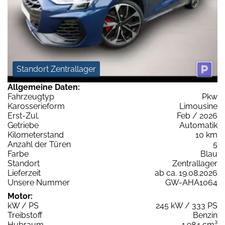
Standort Zentrallager
Allgemeine Daten:
Fahrzeugtyp
Pkw
Karosserieform
Limousine
Erst-Zul.
Feb / 2026
Getriebe
Automatik
Kilometerstand
10 km
Anzahl der Türen
5
Farbe
Blau
Standort
Zentrallager
Lieferzeit
ab ca. 19.08.2026
Unsere Nummer
GW-AHA1064
Motor:
kW / PS
245 kW / 333 PS
Treibstoff
Benzin
Hubraum
1.984 cm³