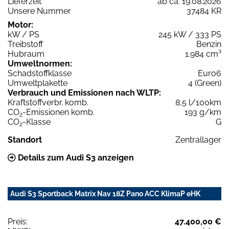
Lieferzeit
ab ca. 19.08.2026
Unsere Nummer
37484 KR
Motor:
kW / PS
245 kW / 333 PS
Treibstoff
Benzin
Hubraum
1.984 cm³
Umweltnormen:
Schadstoffklasse
Euro6
Umweltplakette
4 (Green)
Verbrauch und Emissionen nach WLTP:
Kraftstoffverbr. komb.
8,5 l/100km
CO
-Emissionen komb.
193 g/km
2
CO
-Klasse
G
2
Standort
Zentrallager
Details zum Audi S3 anzeigen
Audi S3 Sportback Matrix Nav 18Z Pano ACC KlimaP eHK
Preis:
47.400,00 €