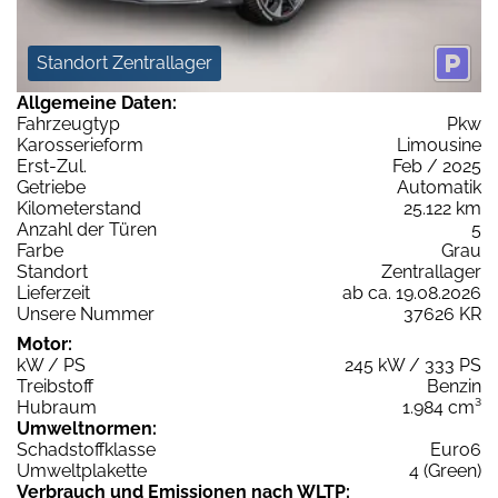
Standort Zentrallager
Allgemeine Daten:
Fahrzeugtyp
Pkw
Karosserieform
Limousine
Erst-Zul.
Feb / 2025
Getriebe
Automatik
Kilometerstand
25.122 km
Anzahl der Türen
5
Farbe
Grau
Standort
Zentrallager
Lieferzeit
ab ca. 19.08.2026
Unsere Nummer
37626 KR
Motor:
kW / PS
245 kW / 333 PS
Treibstoff
Benzin
Hubraum
1.984 cm³
Umweltnormen:
Schadstoffklasse
Euro6
Umweltplakette
4 (Green)
Verbrauch und Emissionen nach WLTP: