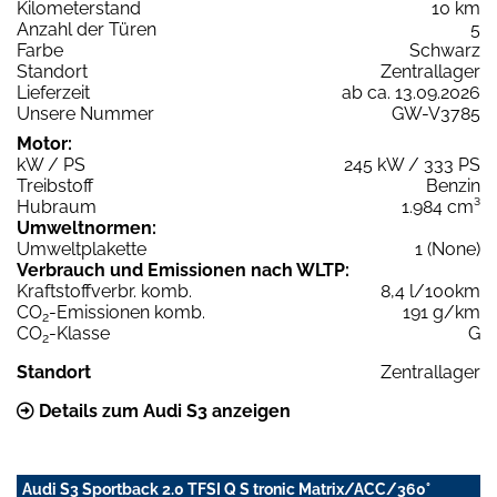
Kilometerstand
10 km
Anzahl der Türen
5
Farbe
Schwarz
Standort
Zentrallager
Lieferzeit
ab ca. 13.09.2026
Unsere Nummer
GW-V3785
Motor:
kW / PS
245 kW / 333 PS
Treibstoff
Benzin
Hubraum
1.984 cm³
Umweltnormen:
Umweltplakette
1 (None)
Verbrauch und Emissionen nach WLTP:
Kraftstoffverbr. komb.
8,4 l/100km
CO
-Emissionen komb.
191 g/km
2
CO
-Klasse
G
2
Standort
Zentrallager
Details zum Audi S3 anzeigen
Audi S3 Sportback 2.0 TFSI Q S tronic Matrix/ACC/360°