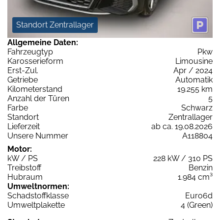
Standort Zentrallager
Allgemeine Daten:
Fahrzeugtyp
Pkw
Karosserieform
Limousine
Erst-Zul.
Apr / 2024
Getriebe
Automatik
Kilometerstand
19.255 km
Anzahl der Türen
5
Farbe
Schwarz
Standort
Zentrallager
Lieferzeit
ab ca. 19.08.2026
Unsere Nummer
A118804
Motor:
kW / PS
228 kW / 310 PS
Treibstoff
Benzin
Hubraum
1.984 cm³
Umweltnormen:
Schadstoffklasse
Euro6d
Umweltplakette
4 (Green)