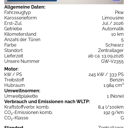
Allgemeine Daten:
Fahrzeugtyp
Pkw
Karosserieform
Limousine
Erst-Zul.
Jul / 2026
Getriebe
Automatik
Kilometerstand
10 km
Anzahl der Türen
5
Farbe
Schwarz
Standort
Zentrallager
Lieferzeit
ab ca. 13.09.2026
Unsere Nummer
GW-V2355
Motor:
kW / PS
245 kW / 333 PS
Treibstoff
Benzin
Hubraum
1.984 cm³
Umweltnormen:
Umweltplakette
1 (None)
Verbrauch und Emissionen nach WLTP:
Kraftstoffverbr. komb.
8,4 l/100km
CO
-Emissionen komb.
192 g/km
2
CO
-Klasse
G
2
Standort
Zentrallager