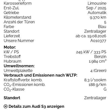
Karosserieform
Limousine
Erst-Zul.
Sep / 2025
Getriebe
Automatik
Kilometerstand
9.370 km
Anzahl der Türen
5
Farbe
Blau
Standort
Zentrallager
Lieferzeit
ab ca. 19.08.2026
Unsere Nummer
A010377
Motor:
kW / PS
245 kW / 333 PS
Treibstoff
Benzin
Hubraum
1.984 cm³
Umweltnormen:
Umweltplakette
4 (Green)
Verbrauch und Emissionen nach WLTP:
Kraftstoffverbr. komb.
8,3 l/100km
CO
-Emissionen komb.
188 g/km
2
CO
-Klasse
G
2
Standort
Zentrallager
Details zum Audi S3 anzeigen