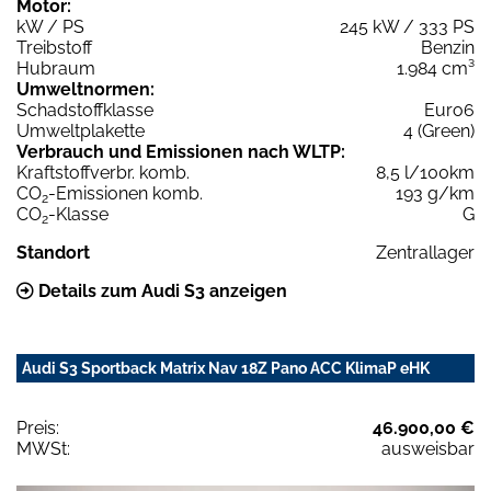
Motor:
kW / PS
245 kW / 333 PS
Treibstoff
Benzin
Hubraum
1.984 cm³
Umweltnormen:
Schadstoffklasse
Euro6
Umweltplakette
4 (Green)
Verbrauch und Emissionen nach WLTP:
Kraftstoffverbr. komb.
8,5 l/100km
CO
-Emissionen komb.
193 g/km
2
CO
-Klasse
G
2
Standort
Zentrallager
Details zum Audi S3 anzeigen
Audi S3 Sportback Matrix Nav 18Z Pano ACC KlimaP eHK
Preis:
46.900,00 €
MWSt:
ausweisbar