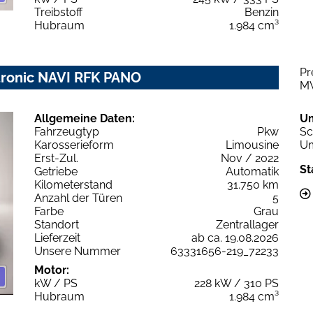
Treibstoff
Benzin
Hubraum
1.984 cm³
Pr
 tronic NAVI RFK PANO
M
Allgemeine Daten:
U
Fahrzeugtyp
Pkw
Sc
Karosserieform
Limousine
Um
Erst-Zul.
Nov / 2022
St
Getriebe
Automatik
Kilometerstand
31.750 km
Anzahl der Türen
5
Farbe
Grau
Standort
Zentrallager
Lieferzeit
ab ca. 19.08.2026
Unsere Nummer
63331656-219_72233
Motor:
kW / PS
228 kW / 310 PS
Hubraum
1.984 cm³