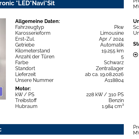
Pr
ronic *LED*Navi*Sit
M
Allgemeine Daten:
U
Fahrzeugtyp
Pkw
Sc
Karosserieform
Limousine
Um
Erst-Zul.
Apr / 2024
St
Getriebe
Automatik
Kilometerstand
19.255 km
Anzahl der Türen
5
Farbe
Schwarz
Standort
Zentrallager
Lieferzeit
ab ca. 19.08.2026
Unsere Nummer
A118804
Motor:
kW / PS
228 kW / 310 PS
Treibstoff
Benzin
Hubraum
1.984 cm³
Pr
c
M