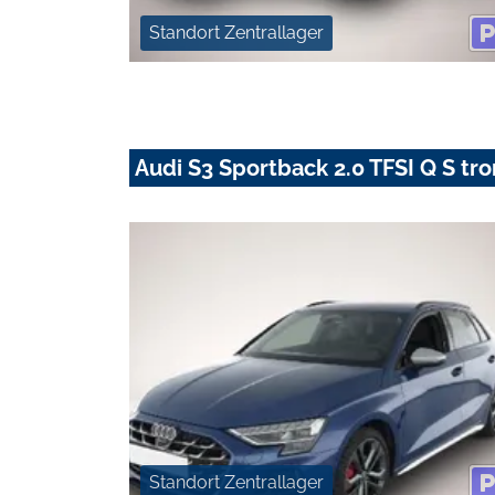
Standort Zentrallager
Audi S3 Sportback 2.0 TFSI Q S tr
Standort Zentrallager