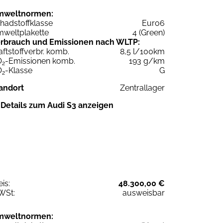
mweltnormen:
hadstoffklasse
Euro6
weltplakette
4 (Green)
rbrauch und Emissionen nach WLTP:
aftstoffverbr. komb.
8,5 l/100km
O
-Emissionen komb.
193 g/km
2
O
-Klasse
G
2
andort
Zentrallager
Details zum Audi S3 anzeigen
eis:
48.300,00 €
WSt:
ausweisbar
mweltnormen: