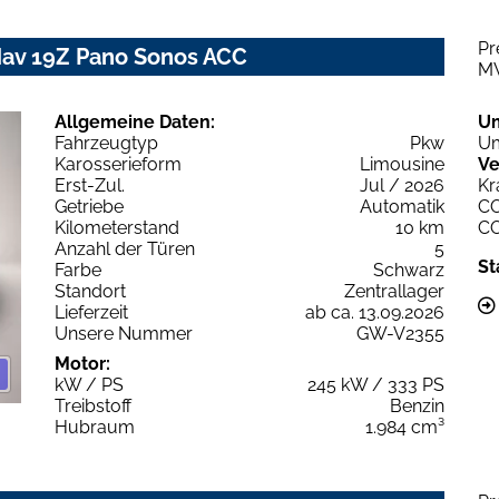
Pr
Nav 19Z Pano Sonos ACC
M
Allgemeine Daten:
U
Fahrzeugtyp
Pkw
Um
Karosserieform
Limousine
Ve
Erst-Zul.
Jul / 2026
Kr
Getriebe
Automatik
C
Kilometerstand
10 km
C
Anzahl der Türen
5
St
Farbe
Schwarz
Standort
Zentrallager
Lieferzeit
ab ca. 13.09.2026
Unsere Nummer
GW-V2355
Motor:
kW / PS
245 kW / 333 PS
Treibstoff
Benzin
Hubraum
1.984 cm³