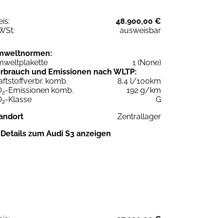
eis:
48.900,00 €
WSt:
ausweisbar
mweltnormen:
weltplakette
1 (None)
rbrauch und Emissionen nach WLTP:
aftstoffverbr. komb.
8,4 l/100km
O
-Emissionen komb.
192 g/km
2
O
-Klasse
G
2
andort
Zentrallager
Details zum Audi S3 anzeigen