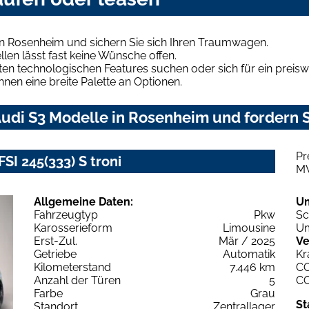
in Rosenheim und sichern Sie sich Ihren Traumwagen.
len lässt fast keine Wünsche offen.
en technologischen Features suchen oder sich für ein preiswe
hnen eine breite Palette an Optionen.
udi S3 Modelle in Rosenheim und fordern S
Pr
SI 245(333) S troni
M
Allgemeine Daten:
U
Fahrzeugtyp
Pkw
Sc
Karosserieform
Limousine
Um
Erst-Zul.
Mär / 2025
Ve
Getriebe
Automatik
Kr
Kilometerstand
7.446 km
C
Anzahl der Türen
5
C
Farbe
Grau
St
Standort
Zentrallager