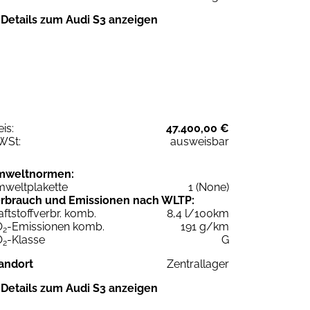
Details zum Audi S3 anzeigen
eis:
47.400,00 €
WSt:
ausweisbar
mweltnormen:
weltplakette
1 (None)
rbrauch und Emissionen nach WLTP:
aftstoffverbr. komb.
8,4 l/100km
O
-Emissionen komb.
191 g/km
2
O
-Klasse
G
2
andort
Zentrallager
Details zum Audi S3 anzeigen