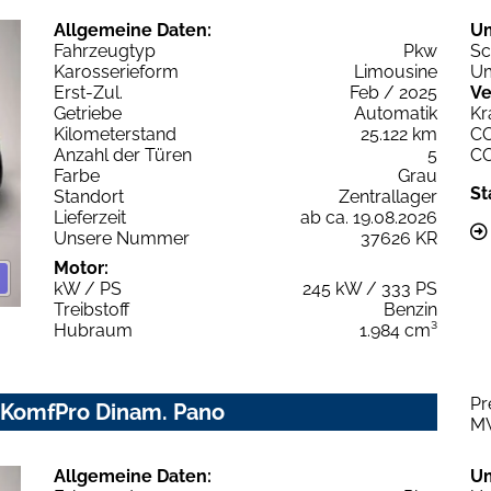
Allgemeine Daten:
U
Fahrzeugtyp
Pkw
Sc
Karosserieform
Limousine
Um
Erst-Zul.
Feb / 2025
Ve
Getriebe
Automatik
Kr
Kilometerstand
25.122 km
C
Anzahl der Türen
5
C
Farbe
Grau
St
Standort
Zentrallager
Lieferzeit
ab ca. 19.08.2026
Unsere Nummer
37626 KR
Motor:
kW / PS
245 kW / 333 PS
Treibstoff
Benzin
Hubraum
1.984 cm³
Pr
Z KomfPro Dinam. Pano
M
Allgemeine Daten:
U