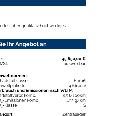
rtes, aber qualitativ hochwertiges
ie Ihr Angebot an
eis:
45.850,00 €
WSt:
ausweisbar
mweltnormen:
hadstoffklasse
Euro6
weltplakette
4 (Green)
rbrauch und Emissionen nach WLTP:
aftstoffverbr. komb.
8,5 l/100km
O
-Emissionen komb.
193 g/km
2
O
-Klasse
G
2
andort
Zentrallager