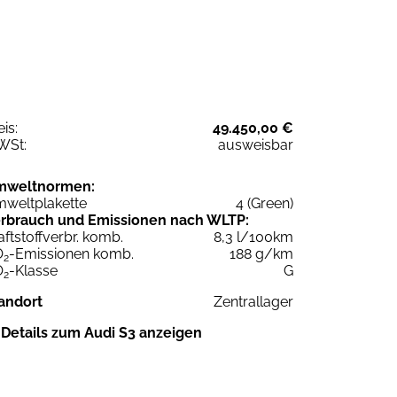
eis:
49.450,00 €
WSt:
ausweisbar
mweltnormen:
weltplakette
4 (Green)
rbrauch und Emissionen nach WLTP:
aftstoffverbr. komb.
8,3 l/100km
O
-Emissionen komb.
188 g/km
2
O
-Klasse
G
2
andort
Zentrallager
Details zum Audi S3 anzeigen