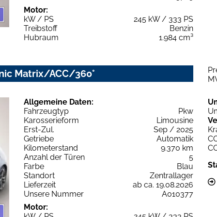
Motor:
kW / PS
245 kW / 333 PS
Treibstoff
Benzin
Hubraum
1.984 cm³
Pr
onic Matrix/ACC/360°
M
Allgemeine Daten:
U
Fahrzeugtyp
Pkw
Um
Karosserieform
Limousine
Ve
Erst-Zul.
Sep / 2025
Kr
Getriebe
Automatik
C
Kilometerstand
9.370 km
C
Anzahl der Türen
5
St
Farbe
Blau
Standort
Zentrallager
Lieferzeit
ab ca. 19.08.2026
Unsere Nummer
A010377
Motor:
kW / PS
245 kW / 333 PS