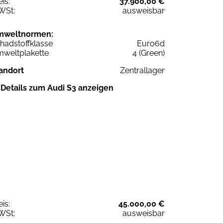
eis:
37.900,00 €
WSt:
ausweisbar
mweltnormen:
hadstoffklasse
Euro6d
weltplakette
4 (Green)
andort
Zentrallager
Details zum Audi S3 anzeigen
eis:
45.000,00 €
WSt:
ausweisbar