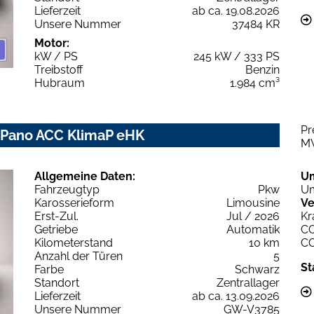
Lieferzeit
ab ca. 19.08.2026
Unsere Nummer
37484 KR
Motor:
kW / PS
245 kW / 333 PS
Treibstoff
Benzin
Hubraum
1.984 cm³
Pr
Z Pano ACC KlimaP eHK
M
Allgemeine Daten:
U
Fahrzeugtyp
Pkw
Um
Karosserieform
Limousine
Ve
Erst-Zul.
Jul / 2026
Kr
Getriebe
Automatik
C
Kilometerstand
10 km
C
Anzahl der Türen
5
St
Farbe
Schwarz
Standort
Zentrallager
Lieferzeit
ab ca. 13.09.2026
Unsere Nummer
GW-V3785