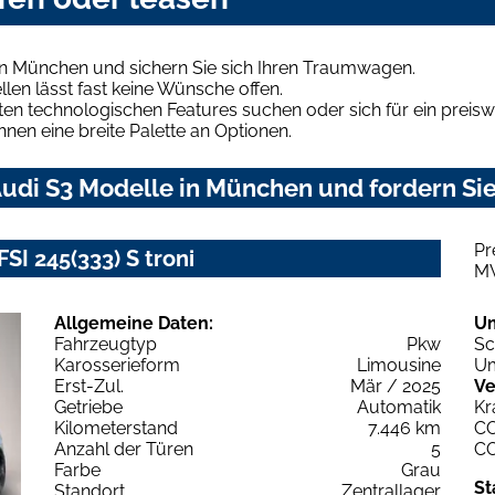
in München und sichern Sie sich Ihren Traumwagen.
len lässt fast keine Wünsche offen.
en technologischen Features suchen oder sich für ein preiswe
hnen eine breite Palette an Optionen.
udi S3 Modelle in München und fordern Sie
Pr
SI 245(333) S troni
M
Allgemeine Daten:
U
Fahrzeugtyp
Pkw
Sc
Karosserieform
Limousine
Um
Erst-Zul.
Mär / 2025
Ve
Getriebe
Automatik
Kr
Kilometerstand
7.446 km
C
Anzahl der Türen
5
C
Farbe
Grau
St
Standort
Zentrallager