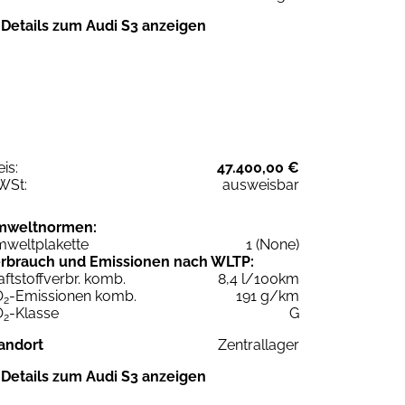
Details zum Audi S3 anzeigen
eis:
47.400,00 €
WSt:
ausweisbar
mweltnormen:
weltplakette
1 (None)
rbrauch und Emissionen nach WLTP:
aftstoffverbr. komb.
8,4 l/100km
O
-Emissionen komb.
191 g/km
2
O
-Klasse
G
2
andort
Zentrallager
Details zum Audi S3 anzeigen