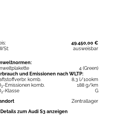
eis:
49.450,00 €
WSt:
ausweisbar
mweltnormen:
weltplakette
4 (Green)
rbrauch und Emissionen nach WLTP:
aftstoffverbr. komb.
8,3 l/100km
O
-Emissionen komb.
188 g/km
2
O
-Klasse
G
2
andort
Zentrallager
Details zum Audi S3 anzeigen