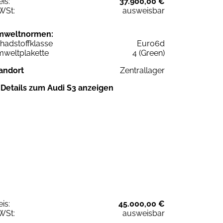
eis:
37.900,00 €
WSt:
ausweisbar
mweltnormen:
hadstoffklasse
Euro6d
weltplakette
4 (Green)
andort
Zentrallager
Details zum Audi S3 anzeigen
eis:
45.000,00 €
WSt:
ausweisbar