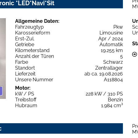
Pr
ronic *LED*Navi*Sit
M
Allgemeine Daten:
U
Fahrzeugtyp
Pkw
Sc
Karosserieform
Limousine
Um
Erst-Zul.
Apr / 2024
St
Getriebe
Automatik
Kilometerstand
19.255 km
Anzahl der Türen
5
Farbe
Schwarz
Standort
Zentrallager
Lieferzeit
ab ca. 19.08.2026
Unsere Nummer
A118804
Motor:
kW / PS
228 kW / 310 PS
Treibstoff
Benzin
Hubraum
1.984 cm³
Pr
c
M