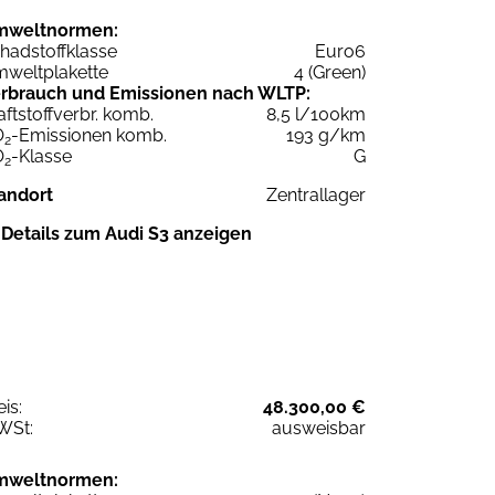
mweltnormen:
hadstoffklasse
Euro6
weltplakette
4 (Green)
rbrauch und Emissionen nach WLTP:
aftstoffverbr. komb.
8,5 l/100km
O
-Emissionen komb.
193 g/km
2
O
-Klasse
G
2
andort
Zentrallager
Details zum Audi S3 anzeigen
eis:
48.300,00 €
WSt:
ausweisbar
mweltnormen: