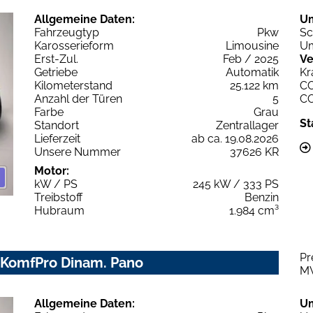
Allgemeine Daten:
U
Fahrzeugtyp
Pkw
Sc
Karosserieform
Limousine
Um
Erst-Zul.
Feb / 2025
Ve
Getriebe
Automatik
Kr
Kilometerstand
25.122 km
C
Anzahl der Türen
5
C
Farbe
Grau
St
Standort
Zentrallager
Lieferzeit
ab ca. 19.08.2026
Unsere Nummer
37626 KR
Motor:
kW / PS
245 kW / 333 PS
Treibstoff
Benzin
Hubraum
1.984 cm³
Pr
Z KomfPro Dinam. Pano
M
Allgemeine Daten:
U