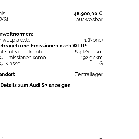
eis:
48.900,00 €
WSt:
ausweisbar
mweltnormen:
weltplakette
1 (None)
rbrauch und Emissionen nach WLTP:
aftstoffverbr. komb.
8,4 l/100km
O
-Emissionen komb.
192 g/km
2
O
-Klasse
G
2
andort
Zentrallager
Details zum Audi S3 anzeigen