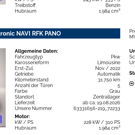
Treibstoff
Benzin
Hubraum
1.984 cm³
Pr
 tronic NAVI RFK PANO
M
Allgemeine Daten:
U
Fahrzeugtyp
Pkw
Sc
Karosserieform
Limousine
Um
Erst-Zul.
Nov / 2022
St
Getriebe
Automatik
Kilometerstand
31.750 km
Anzahl der Türen
5
Farbe
Grau
Standort
Zentrallager
Lieferzeit
ab ca. 19.08.2026
Unsere Nummer
63331656-219_72233
Motor:
kW / PS
228 kW / 310 PS
Hubraum
1.984 cm³