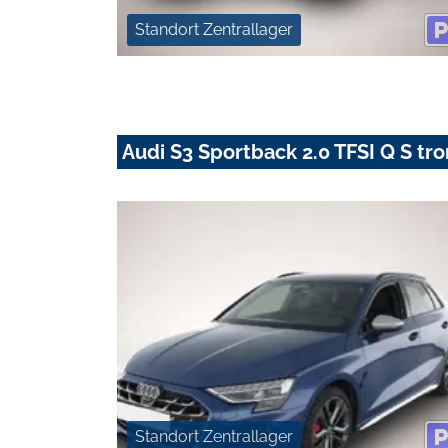
Standort Zentrallager
Audi S3 Sportback 2.0 TFSI Q S tr
Standort Zentrallager