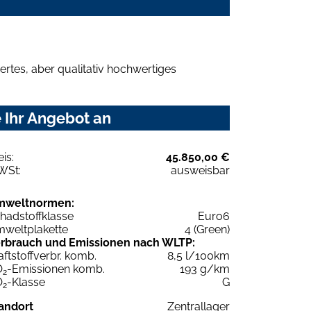
rtes, aber qualitativ hochwertiges
 Ihr Angebot an
eis:
45.850,00 €
WSt:
ausweisbar
mweltnormen:
hadstoffklasse
Euro6
weltplakette
4 (Green)
rbrauch und Emissionen nach WLTP:
aftstoffverbr. komb.
8,5 l/100km
O
-Emissionen komb.
193 g/km
2
O
-Klasse
G
2
andort
Zentrallager