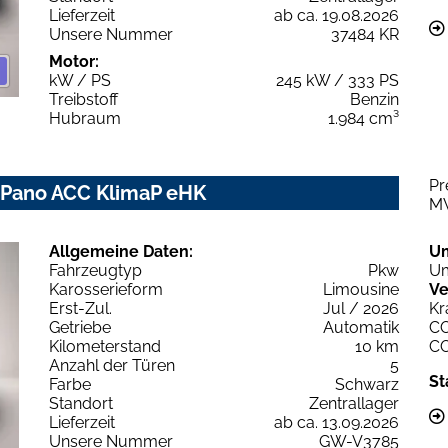
Lieferzeit
ab ca. 19.08.2026
Unsere Nummer
37484 KR
Motor:
kW / PS
245 kW / 333 PS
Treibstoff
Benzin
Hubraum
1.984 cm³
Pr
Z Pano ACC KlimaP eHK
M
Allgemeine Daten:
U
Fahrzeugtyp
Pkw
Um
Karosserieform
Limousine
Ve
Erst-Zul.
Jul / 2026
Kr
Getriebe
Automatik
C
Kilometerstand
10 km
C
Anzahl der Türen
5
St
Farbe
Schwarz
Standort
Zentrallager
Lieferzeit
ab ca. 13.09.2026
Unsere Nummer
GW-V3785