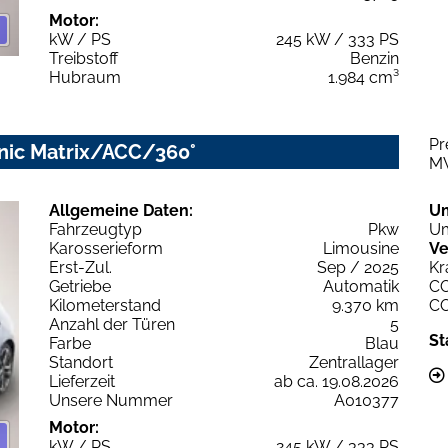
Motor:
kW / PS
245 kW / 333 PS
Treibstoff
Benzin
Hubraum
1.984 cm³
Pr
onic Matrix/ACC/360°
M
Allgemeine Daten:
U
Fahrzeugtyp
Pkw
Um
Karosserieform
Limousine
Ve
Erst-Zul.
Sep / 2025
Kr
Getriebe
Automatik
C
Kilometerstand
9.370 km
C
Anzahl der Türen
5
St
Farbe
Blau
Standort
Zentrallager
Lieferzeit
ab ca. 19.08.2026
Unsere Nummer
A010377
Motor:
kW / PS
245 kW / 333 PS