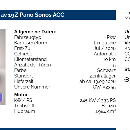
Pr
Nav 19Z Pano Sonos ACC
M
Allgemeine Daten:
U
Fahrzeugtyp
Pkw
Um
Karosserieform
Limousine
Ve
Erst-Zul.
Jul / 2026
Kr
Getriebe
Automatik
C
Kilometerstand
10 km
C
Anzahl der Türen
5
St
Farbe
Schwarz
Standort
Zentrallager
Lieferzeit
ab ca. 13.09.2026
Unsere Nummer
GW-V2355
Motor:
kW / PS
245 kW / 333 PS
Treibstoff
Benzin
Hubraum
1.984 cm³