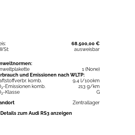
eis:
68.500,00 €
WSt:
ausweisbar
mweltnormen:
weltplakette
1 (None)
rbrauch und Emissionen nach WLTP:
aftstoffverbr. komb.
9,4 l/100km
O
-Emissionen komb.
213 g/km
2
O
-Klasse
G
2
andort
Zentrallager
Details zum Audi RS3 anzeigen