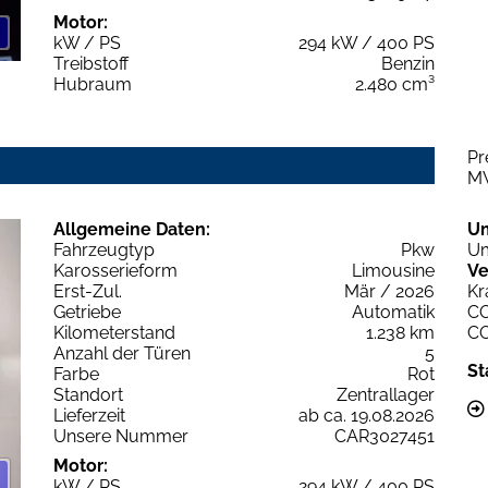
Motor:
kW / PS
294 kW / 400 PS
Treibstoff
Benzin
Hubraum
2.480 cm³
Pr
M
Allgemeine Daten:
U
Fahrzeugtyp
Pkw
Um
Karosserieform
Limousine
Ve
Erst-Zul.
Mär / 2026
Kr
Getriebe
Automatik
C
Kilometerstand
1.238 km
C
Anzahl der Türen
5
St
Farbe
Rot
Standort
Zentrallager
Lieferzeit
ab ca. 19.08.2026
Unsere Nummer
CAR3027451
Motor:
kW / PS
294 kW / 400 PS