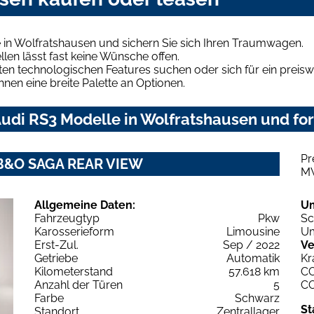
 in Wolfratshausen und sichern Sie sich Ihren Traumwagen.
len lässt fast keine Wünsche offen.
en technologischen Features suchen oder sich für ein preiswe
hnen eine breite Palette an Optionen.
udi RS3 Modelle in Wolfratshausen und for
Pr
0 B&O SAGA REAR VIEW
M
Allgemeine Daten:
U
Fahrzeugtyp
Pkw
Sc
Karosserieform
Limousine
Um
Erst-Zul.
Sep / 2022
Ve
Getriebe
Automatik
Kr
Kilometerstand
57.618 km
C
Anzahl der Türen
5
C
Farbe
Schwarz
St
Standort
Zentrallager