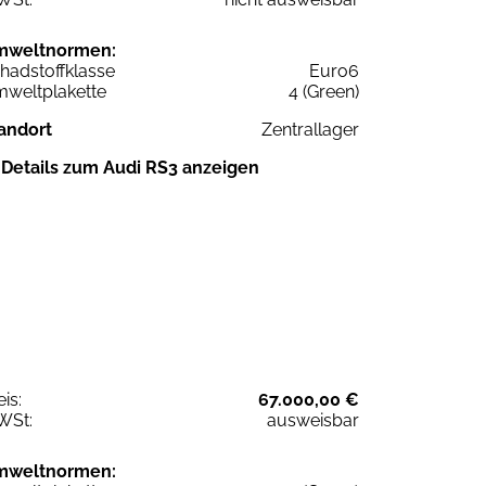
mweltnormen:
hadstoffklasse
Euro6
weltplakette
4 (Green)
andort
Zentrallager
Details zum Audi RS3 anzeigen
eis:
67.000,00 €
WSt:
ausweisbar
mweltnormen: