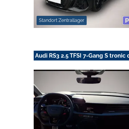
Standort Zentrallager
Audi RS3 2.5 TFSI 7-Gang S tronic 