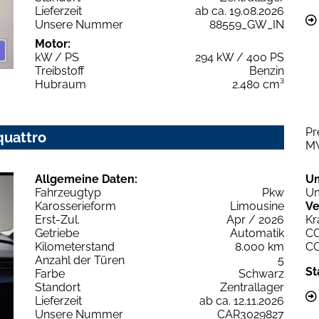
Lieferzeit
ab ca. 19.08.2026
Unsere Nummer
88559_GW_IN
Motor:
kW / PS
294 kW / 400 PS
Treibstoff
Benzin
Hubraum
2.480 cm³
Pr
quattro
M
Allgemeine Daten:
U
Fahrzeugtyp
Pkw
Um
Karosserieform
Limousine
Ve
Erst-Zul.
Apr / 2026
Kr
Getriebe
Automatik
C
Kilometerstand
8.000 km
C
Anzahl der Türen
5
St
Farbe
Schwarz
Standort
Zentrallager
Lieferzeit
ab ca. 12.11.2026
Unsere Nummer
CAR3029827