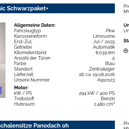
Pr
nic Schwarzpaket+
M
Allgemeine Daten:
U
Fahrzeugtyp
Pkw
Um
Karosserieform
Limousine
St
Erst-Zul.
Jul / 2025
Getriebe
Automatik
Kilometerstand
8.039 km
Anzahl der Türen
5
Farbe
Blau
Standort
Zentrallager
Lieferzeit
ab ca. 19.08.2026
Unsere Nummer
A910123
Motor:
kW / PS
294 kW / 400 PS
Treibstoff
Benzin
Hubraum
2.480 cm³
Pr
 Schalensitze Panodach oh
M