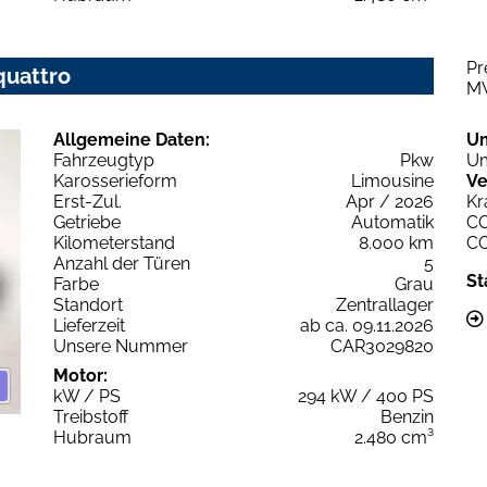
Pr
quattro
M
Allgemeine Daten:
U
Fahrzeugtyp
Pkw
Um
Karosserieform
Limousine
Ve
Erst-Zul.
Apr / 2026
Kr
Getriebe
Automatik
C
Kilometerstand
8.000 km
C
Anzahl der Türen
5
St
Farbe
Grau
Standort
Zentrallager
Lieferzeit
ab ca. 09.11.2026
Unsere Nummer
CAR3029820
Motor:
kW / PS
294 kW / 400 PS
Treibstoff
Benzin
Hubraum
2.480 cm³