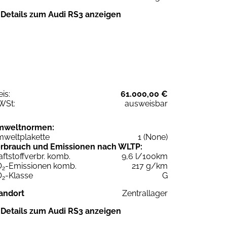
Details zum Audi RS3 anzeigen
eis:
61.000,00 €
WSt:
ausweisbar
mweltnormen:
weltplakette
1 (None)
rbrauch und Emissionen nach WLTP:
aftstoffverbr. komb.
9,6 l/100km
O
-Emissionen komb.
217 g/km
2
O
-Klasse
G
2
andort
Zentrallager
Details zum Audi RS3 anzeigen