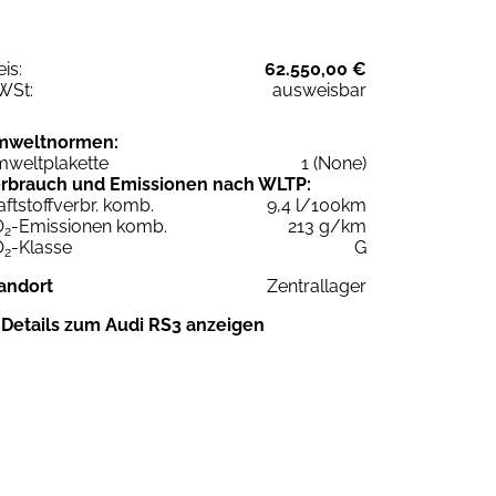
eis:
62.550,00 €
WSt:
ausweisbar
mweltnormen:
weltplakette
1 (None)
rbrauch und Emissionen nach WLTP:
aftstoffverbr. komb.
9,4 l/100km
O
-Emissionen komb.
213 g/km
2
O
-Klasse
G
2
andort
Zentrallager
Details zum Audi RS3 anzeigen