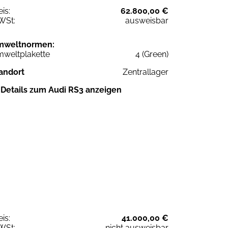
eis:
62.800,00 €
WSt:
ausweisbar
mweltnormen:
weltplakette
4 (Green)
andort
Zentrallager
Details zum Audi RS3 anzeigen
eis:
41.000,00 €
WSt:
nicht ausweisbar