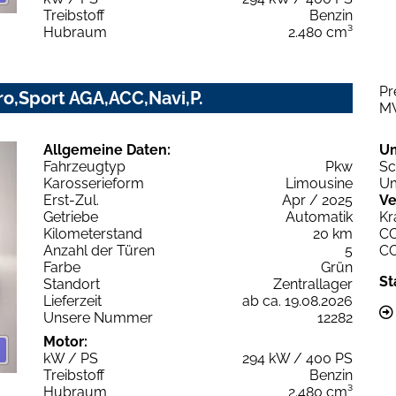
Treibstoff
Benzin
Hubraum
2.480 cm³
Pr
ro,Sport AGA,ACC,Navi,P.
M
Allgemeine Daten:
U
Fahrzeugtyp
Pkw
Sc
Karosserieform
Limousine
Um
Erst-Zul.
Apr / 2025
Ve
Getriebe
Automatik
Kr
Kilometerstand
20 km
C
Anzahl der Türen
5
C
Farbe
Grün
St
Standort
Zentrallager
Lieferzeit
ab ca. 19.08.2026
Unsere Nummer
12282
Motor:
kW / PS
294 kW / 400 PS
Treibstoff
Benzin
Hubraum
2.480 cm³