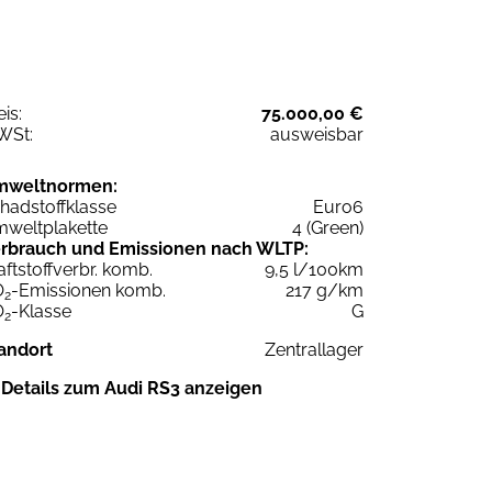
eis:
75.000,00 €
WSt:
ausweisbar
mweltnormen:
hadstoffklasse
Euro6
weltplakette
4 (Green)
rbrauch und Emissionen nach WLTP:
aftstoffverbr. komb.
9,5 l/100km
O
-Emissionen komb.
217 g/km
2
O
-Klasse
G
2
andort
Zentrallager
Details zum Audi RS3 anzeigen