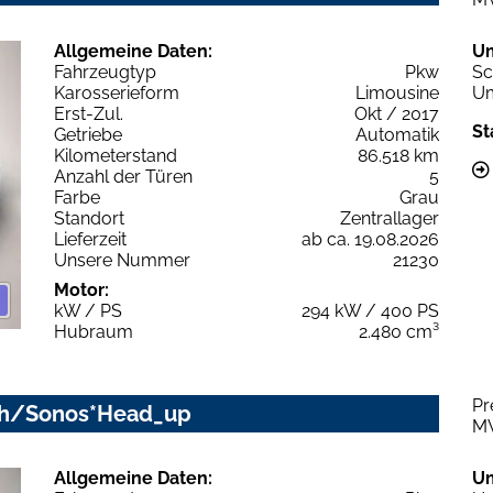
Allgemeine Daten:
U
Fahrzeugtyp
Pkw
Sc
Karosserieform
Limousine
Um
Erst-Zul.
Okt / 2017
St
Getriebe
Automatik
Kilometerstand
86.518 km
Anzahl der Türen
5
Farbe
Grau
Standort
Zentrallager
Lieferzeit
ab ca. 19.08.2026
Unsere Nummer
21230
Motor:
kW / PS
294 kW / 400 PS
Hubraum
2.480 cm³
Pr
m/h/Sonos*Head_up
M
Allgemeine Daten:
U