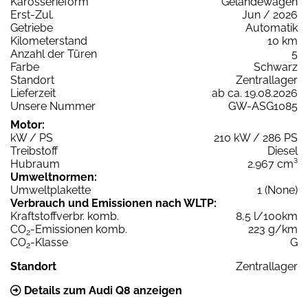
Karosserieform
Geländewagen
Erst-Zul.
Jun / 2026
Getriebe
Automatik
Kilometerstand
10 km
Anzahl der Türen
5
Farbe
Schwarz
Standort
Zentrallager
Lieferzeit
ab ca. 19.08.2026
Unsere Nummer
GW-ASG1085
Motor:
kW / PS
210 kW / 286 PS
Treibstoff
Diesel
Hubraum
2.967 cm³
Umweltnormen:
Umweltplakette
1 (None)
Verbrauch und Emissionen nach WLTP:
Kraftstoffverbr. komb.
8,5 l/100km
CO
-Emissionen komb.
223 g/km
2
CO
-Klasse
G
2
Standort
Zentrallager
Details zum Audi Q8 anzeigen