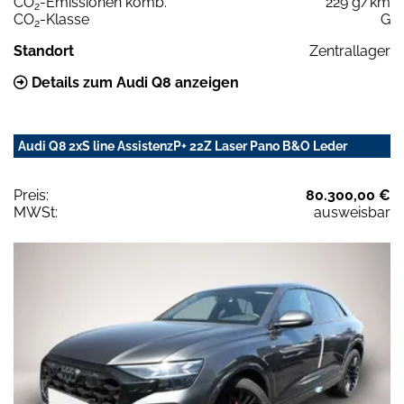
CO
-Emissionen komb.
229 g/km
2
CO
-Klasse
G
2
Standort
Zentrallager
Details zum Audi Q8 anzeigen
Audi Q8 2xS line AssistenzP+ 22Z Laser Pano B&O Leder
Preis:
80.300,00 €
MWSt:
ausweisbar