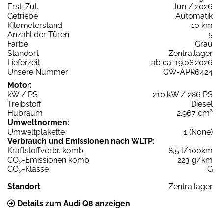
Erst-Zul.
Jun / 2026
Getriebe
Automatik
Kilometerstand
10 km
Anzahl der Türen
5
Farbe
Grau
Standort
Zentrallager
Lieferzeit
ab ca. 19.08.2026
Unsere Nummer
GW-APR6424
Motor:
kW / PS
210 kW / 286 PS
Treibstoff
Diesel
Hubraum
2.967 cm³
Umweltnormen:
Umweltplakette
1 (None)
Verbrauch und Emissionen nach WLTP:
Kraftstoffverbr. komb.
8,5 l/100km
CO
-Emissionen komb.
223 g/km
2
CO
-Klasse
G
2
Standort
Zentrallager
Details zum Audi Q8 anzeigen