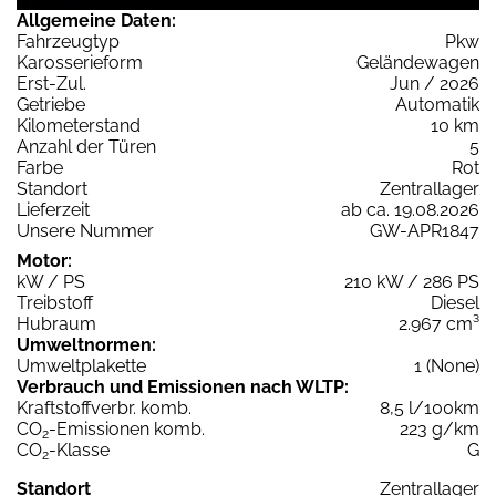
Allgemeine Daten:
Fahrzeugtyp
Pkw
Karosserieform
Geländewagen
Erst-Zul.
Jun / 2026
Getriebe
Automatik
Kilometerstand
10 km
Anzahl der Türen
5
Farbe
Rot
Standort
Zentrallager
Lieferzeit
ab ca. 19.08.2026
Unsere Nummer
GW-APR1847
Motor:
kW / PS
210 kW / 286 PS
Treibstoff
Diesel
Hubraum
2.967 cm³
Umweltnormen:
Umweltplakette
1 (None)
Verbrauch und Emissionen nach WLTP:
Kraftstoffverbr. komb.
8,5 l/100km
CO
-Emissionen komb.
223 g/km
2
CO
-Klasse
G
2
Standort
Zentrallager