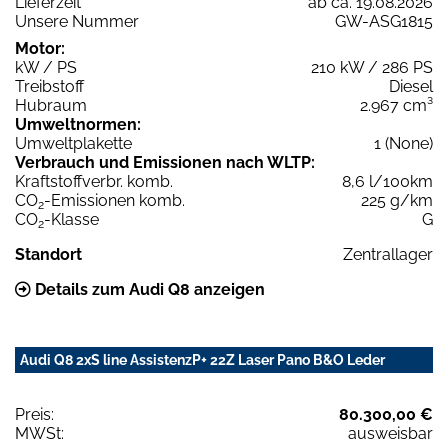
Lieferzeit
ab ca. 19.08.2026
Unsere Nummer
GW-ASG1815
Motor:
kW / PS
210 kW / 286 PS
Treibstoff
Diesel
Hubraum
2.967 cm³
Umweltnormen:
Umweltplakette
1 (None)
Verbrauch und Emissionen nach WLTP:
Kraftstoffverbr. komb.
8,6 l/100km
CO
-Emissionen komb.
225 g/km
2
CO
-Klasse
G
2
Standort
Zentrallager
Details zum Audi Q8 anzeigen
Audi Q8 2xS line AssistenzP+ 22Z Laser Pano B&O Leder
Preis:
80.300,00 €
MWSt:
ausweisbar