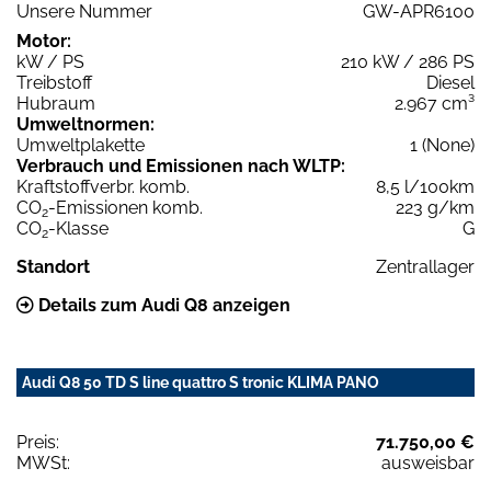
Unsere Nummer
GW-APR6100
Motor:
kW / PS
210 kW / 286 PS
Treibstoff
Diesel
Hubraum
2.967 cm³
Umweltnormen:
Umweltplakette
1 (None)
Verbrauch und Emissionen nach WLTP:
Kraftstoffverbr. komb.
8,5 l/100km
CO
-Emissionen komb.
223 g/km
2
CO
-Klasse
G
2
Standort
Zentrallager
Details zum Audi Q8 anzeigen
Audi Q8 50 TD S line quattro S tronic KLIMA PANO
Preis:
71.750,00 €
MWSt:
ausweisbar