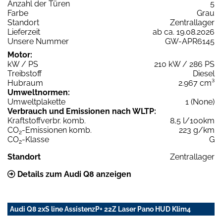
Anzahl der Türen
5
Farbe
Grau
Standort
Zentrallager
Lieferzeit
ab ca. 19.08.2026
Unsere Nummer
GW-APR6145
Motor:
kW / PS
210 kW / 286 PS
Treibstoff
Diesel
Hubraum
2.967 cm³
Umweltnormen:
Umweltplakette
1 (None)
Verbrauch und Emissionen nach WLTP:
Kraftstoffverbr. komb.
8,5 l/100km
CO
-Emissionen komb.
223 g/km
2
CO
-Klasse
G
2
Standort
Zentrallager
Details zum Audi Q8 anzeigen
Audi Q8 2xS line AssistenzP+ 22Z Laser Pano HUD Klim4