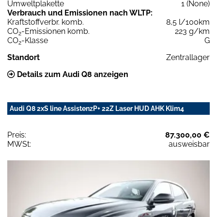
Umweltplakette
1 (None)
Verbrauch und Emissionen nach WLTP:
Kraftstoffverbr. komb.
8,5 l/100km
CO
-Emissionen komb.
223 g/km
2
CO
-Klasse
G
2
Standort
Zentrallager
Details zum Audi Q8 anzeigen
Audi Q8 2xS line AssistenzP+ 22Z Laser HUD AHK Klim4
Preis:
87.300,00 €
MWSt:
ausweisbar