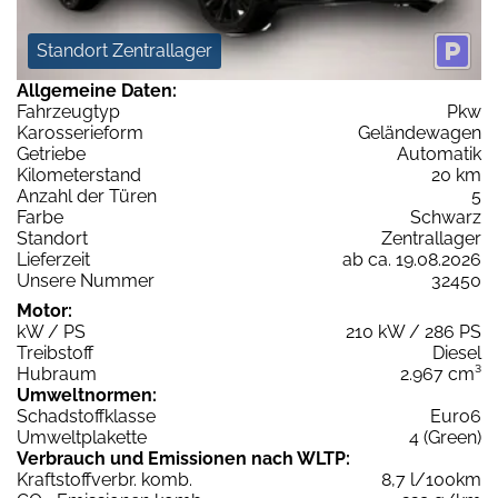
Standort Zentrallager
Allgemeine Daten:
Fahrzeugtyp
Pkw
Karosserieform
Geländewagen
Getriebe
Automatik
Kilometerstand
20 km
Anzahl der Türen
5
Farbe
Schwarz
Standort
Zentrallager
Lieferzeit
ab ca. 19.08.2026
Unsere Nummer
32450
Motor:
kW / PS
210 kW / 286 PS
Treibstoff
Diesel
Hubraum
2.967 cm³
Umweltnormen:
Schadstoffklasse
Euro6
Umweltplakette
4 (Green)
Verbrauch und Emissionen nach WLTP:
Kraftstoffverbr. komb.
8,7 l/100km