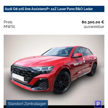
Audi Q8 2xS line AssistenzP+ 22Z Laser Pano B&O Leder
Preis:
80.300,00 €
MWSt:
ausweisbar
Standort Zentrallager