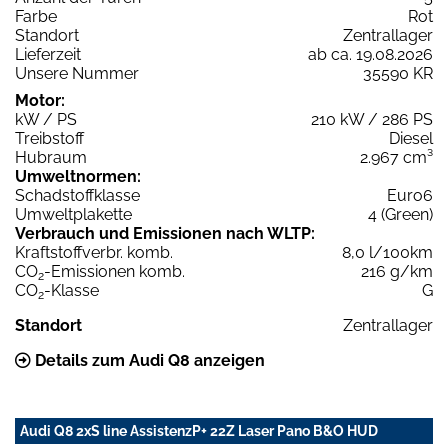
Farbe
Rot
Standort
Zentrallager
Lieferzeit
ab ca. 19.08.2026
Unsere Nummer
35590 KR
Motor:
kW / PS
210 kW / 286 PS
Treibstoff
Diesel
Hubraum
2.967 cm³
Umweltnormen:
Schadstoffklasse
Euro6
Umweltplakette
4 (Green)
Verbrauch und Emissionen nach WLTP:
Kraftstoffverbr. komb.
8,0 l/100km
CO
-Emissionen komb.
216 g/km
2
CO
-Klasse
G
2
Standort
Zentrallager
Details zum Audi Q8 anzeigen
Audi Q8 2xS line AssistenzP+ 22Z Laser Pano B&O HUD