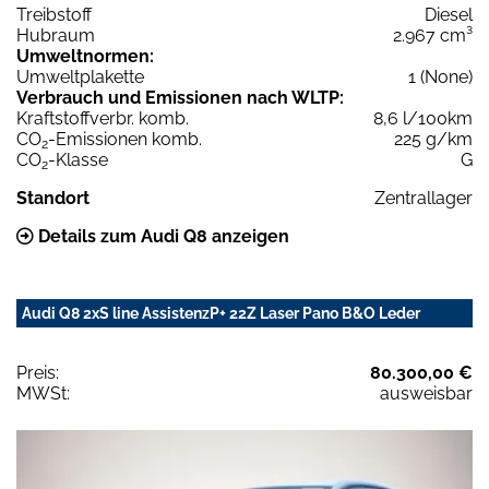
Treibstoff
Diesel
Hubraum
2.967 cm³
Umweltnormen:
Umweltplakette
1 (None)
Verbrauch und Emissionen nach WLTP:
Kraftstoffverbr. komb.
8,6 l/100km
CO
-Emissionen komb.
225 g/km
2
CO
-Klasse
G
2
Standort
Zentrallager
Details zum Audi Q8 anzeigen
Audi Q8 2xS line AssistenzP+ 22Z Laser Pano B&O Leder
Preis:
80.300,00 €
MWSt:
ausweisbar