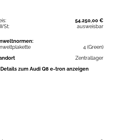
eis:
54.250,00 €
WSt:
ausweisbar
mweltnormen:
weltplakette
4 (Green)
andort
Zentrallager
Details zum Audi Q8 e-tron anzeigen