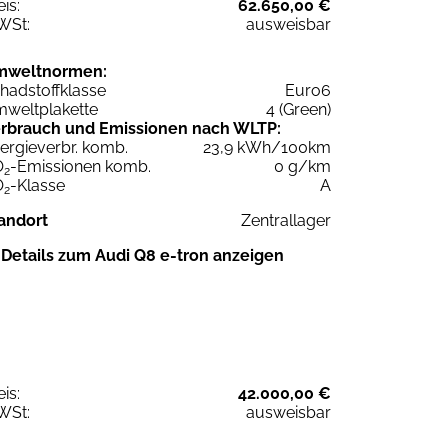
eis:
62.650,00 €
WSt:
ausweisbar
mweltnormen:
hadstoffklasse
Euro6
weltplakette
4 (Green)
rbrauch und Emissionen nach WLTP:
ergieverbr. komb.
23,9 kWh/100km
O
-Emissionen komb.
0 g/km
2
O
-Klasse
A
2
andort
Zentrallager
Details zum Audi Q8 e-tron anzeigen
eis:
42.000,00 €
WSt:
ausweisbar