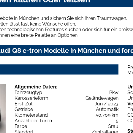
gebote in München und sichern Sie sich Ihren Traumwagen.
len lässt fast keine Wünsche offen.
en technologischen Features suchen oder sich für ein preiswe
hnen eine breite Palette an Optionen.
udi Q8 e-tron Modelle in München und ford
Pr
M
Allgemeine Daten:
U
Fahrzeugtyp
Pkw
Sc
Karosserieform
Geländewagen
Um
Erst-Zul.
Jun / 2023
Ve
Getriebe
Automatik
En
Kilometerstand
50.709 km
C
Anzahl der Türen
5
C
Farbe
Grau
St
Standort
Zentrallager