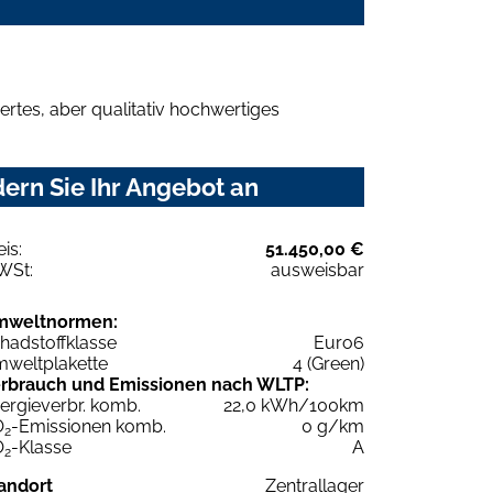
rtes, aber qualitativ hochwertiges
ern Sie Ihr Angebot an
eis:
51.450,00 €
WSt:
ausweisbar
mweltnormen:
hadstoffklasse
Euro6
weltplakette
4 (Green)
rbrauch und Emissionen nach WLTP:
ergieverbr. komb.
22,0 kWh/100km
O
-Emissionen komb.
0 g/km
2
O
-Klasse
A
2
andort
Zentrallager