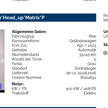
Pr
ion*Head_up*Matrix*P
M
Allgemeine Daten:
U
Fahrzeugtyp
Pkw
Um
Karosserieform
Geländewagen
St
Erst-Zul.
Apr / 2023
Getriebe
Automatik
Kilometerstand
39.115 km
Anzahl der Türen
5
Farbe
Grau
Standort
Zentrallager
Lieferzeit
ab ca. 19.08.2026
Unsere Nummer
B002651
Motor:
kW / PS
300 kW / 408 PS
Treibstoff
Elektro