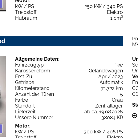
Motor:
kW / PS
250 kW / 340 PS
Treibstoff
Elektro
Hubraum
1 cm³
Pr
ed
M
Allgemeine Daten:
U
Fahrzeugtyp
Pkw
Sc
Karosserieform
Geländewagen
Um
Erst-Zul.
Apr / 2023
Ve
Getriebe
Automatik
En
Kilometerstand
71.722 km
C
Anzahl der Türen
5
C
Farbe
Grau
St
Standort
Zentrallager
Lieferzeit
ab ca. 19.08.2026
Unsere Nummer
38084 KR
Motor:
kW / PS
300 kW / 408 PS
Treibstoff
Elektro