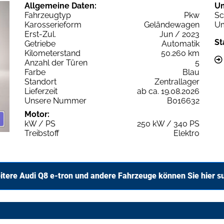
Allgemeine Daten:
U
Fahrzeugtyp
Pkw
Sc
Karosserieform
Geländewagen
Um
Erst-Zul.
Jun / 2023
St
Getriebe
Automatik
Kilometerstand
50.260 km
Anzahl der Türen
5
Farbe
Blau
Standort
Zentrallager
Lieferzeit
ab ca. 19.08.2026
Unsere Nummer
B016632
Motor:
kW / PS
250 kW / 340 PS
Treibstoff
Elektro
itere Audi Q8 e-tron und andere Fahrzeuge können Sie hier s