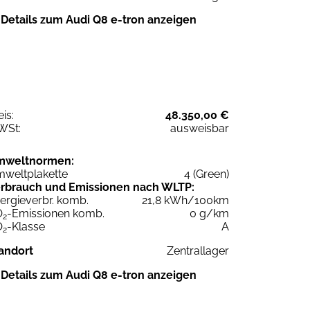
Details zum Audi Q8 e-tron anzeigen
eis:
48.350,00 €
WSt:
ausweisbar
mweltnormen:
weltplakette
4 (Green)
rbrauch und Emissionen nach WLTP:
ergieverbr. komb.
21,8 kWh/100km
O
-Emissionen komb.
0 g/km
2
O
-Klasse
A
2
andort
Zentrallager
Details zum Audi Q8 e-tron anzeigen