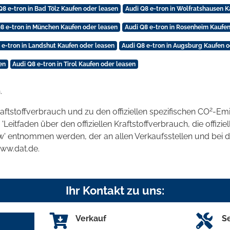
Q8 e-tron in Bad Tölz Kaufen oder leasen
Audi Q8 e-tron in Wolfratshausen K
8 e-tron in München Kaufen oder leasen
Audi Q8 e-tron in Rosenheim Kaufen
 e-tron in Landshut Kaufen oder leasen
Audi Q8 e-tron in Augsburg Kaufen o
en
Audi Q8 e-tron in Tirol Kaufen oder leasen
.
2
raftstoffverbrauch und zu den offiziellen spezifischen CO
-Emi
tfaden über den offiziellen Kraftstoffverbrauch, die offizie
kw' entnommen werden, der an allen Verkaufsstellen und bei
www.dat.de.
Ihr Kontakt zu uns:
Verkauf
S