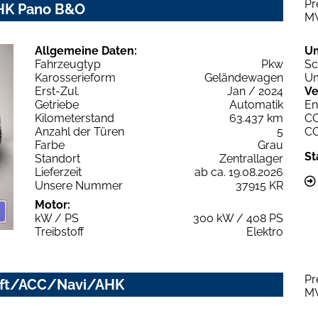
Pr
 AHK Pano B&O
M
Allgemeine Daten:
U
Fahrzeugtyp
Pkw
Sc
Karosserieform
Geländewagen
Um
Erst-Zul.
Jan / 2024
Ve
Getriebe
Automatik
En
Kilometerstand
63.437 km
C
Anzahl der Türen
5
C
Farbe
Grau
St
Standort
Zentrallager
Lieferzeit
ab ca. 19.08.2026
Unsere Nummer
37915 KR
Motor:
kW / PS
300 kW / 408 PS
Treibstoff
Elektro
Pr
Luft/ACC/Navi/AHK
M