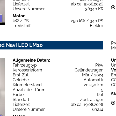
Lieferzeit
ab ca. 19.08.2026
Unsere Nummer
38340 KR
Motor:
kW / PS
250 kW / 340 PS
Treibstoff
Elektro
Pr
ced Navi LED LM20
M
Allgemeine Daten:
U
Fahrzeugtyp
Pkw
Um
Karosserieform
Geländewagen
Ve
Erst-Zul.
Mär / 2024
En
Getriebe
Automatik
C
Kilometerstand
20.250 km
C
Anzahl der Türen
5
St
Farbe
Rot
Standort
Zentrallager
Lieferzeit
ab ca. 19.08.2026
Unsere Nummer
63214