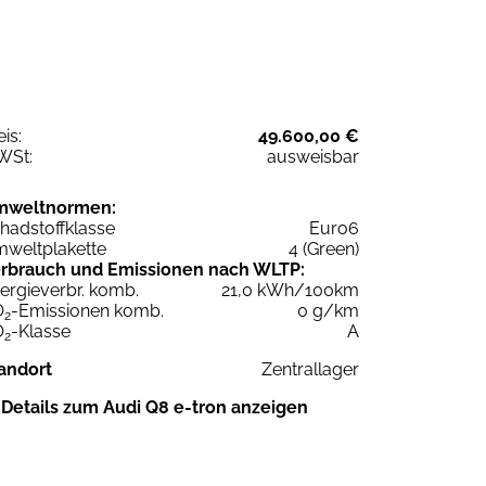
eis:
49.600,00 €
WSt:
ausweisbar
mweltnormen:
hadstoffklasse
Euro6
weltplakette
4 (Green)
rbrauch und Emissionen nach WLTP:
ergieverbr. komb.
21,0 kWh/100km
O
-Emissionen komb.
0 g/km
2
O
-Klasse
A
2
andort
Zentrallager
Details zum Audi Q8 e-tron anzeigen