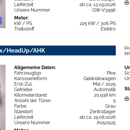
Lieferzeit
ab ca. 13.09.2026
Unsere Nummer
GW-V3996
Motor:
kW / PS
225 kW / 306 PS
Treibstoff
Elektro
Pr
trix/HeadUp/AHK
M
Allgemeine Daten:
U
Fahrzeugtyp
Pkw
Sc
Karosserieform
Geländewagen
Um
Erst-Zul.
Mai / 2025
St
Getriebe
Automatik
Kilometerstand
20.938 km
Anzahl der Türen
5
Farbe
Grau
Standort
Zentrallager
Lieferzeit
ab ca. 19.08.2026
Unsere Nummer
A050525