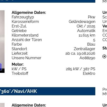
M
Allgemeine Daten:
U
Fahrzeugtyp
Pkw
Sc
Karosserieform
Geländewagen
Um
Erst-Zul.
Okt / 2025
Ve
Getriebe
Automatik
En
Kilometerstand
11.615 km
C
Anzahl der Türen
5
C
Farbe
Blau
St
Standort
Zentrallager
Lieferzeit
ab ca. 19.08.2026
Unsere Nummer
A088290
Motor:
kW / PS
285 kW / 387 PS
Treibstoff
Elektro
Pr
/360°/Navi/AHK
M
Allgemeine Daten:
U