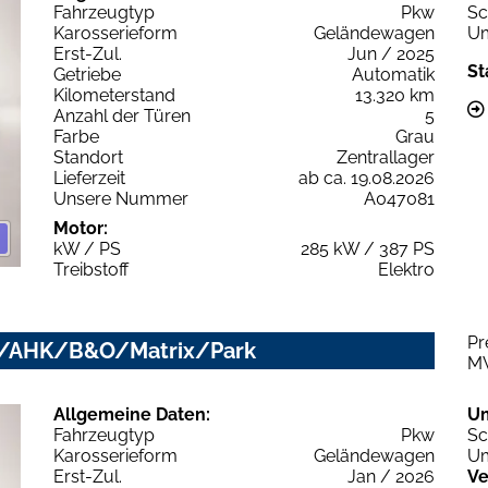
Fahrzeugtyp
Pkw
Sc
Karosserieform
Geländewagen
Um
Erst-Zul.
Jun / 2025
St
Getriebe
Automatik
Kilometerstand
13.320 km
Anzahl der Türen
5
Farbe
Grau
Standort
Zentrallager
Lieferzeit
ab ca. 19.08.2026
Unsere Nummer
A047081
Motor:
kW / PS
285 kW / 387 PS
Treibstoff
Elektro
Pr
ano/AHK/B&O/Matrix/Park
M
Allgemeine Daten:
U
Fahrzeugtyp
Pkw
Sc
Karosserieform
Geländewagen
Um
Erst-Zul.
Jan / 2026
Ve