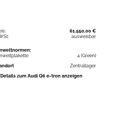
eis:
61.550,00 €
WSt:
ausweisbar
mweltnormen:
weltplakette
4 (Green)
andort
Zentrallager
Details zum Audi Q6 e-tron anzeigen