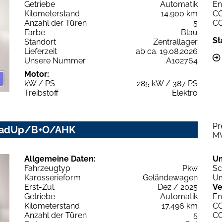
Getriebe
Automatik
En
Kilometerstand
14.900 km
C
Anzahl der Türen
5
C
Farbe
Blau
St
Standort
Zentrallager
Lieferzeit
ab ca. 19.08.2026
Unsere Nummer
A102764
Motor:
kW / PS
285 kW / 387 PS
Treibstoff
Elektro
Pr
HeadUp/B+O/AHK
M
Allgemeine Daten:
U
Fahrzeugtyp
Pkw
Sc
Karosserieform
Geländewagen
Um
Erst-Zul.
Dez / 2025
Ve
Getriebe
Automatik
En
Kilometerstand
17.496 km
C
Anzahl der Türen
5
C