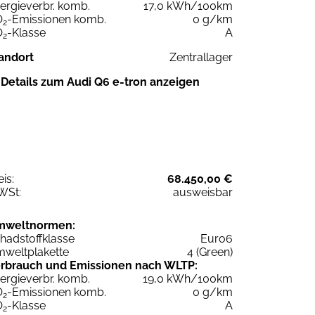
ergieverbr. komb.
17,0 kWh/100km
O
-Emissionen komb.
0 g/km
2
O
-Klasse
A
2
andort
Zentrallager
Details zum Audi Q6 e-tron anzeigen
eis:
68.450,00 €
WSt:
ausweisbar
mweltnormen:
hadstoffklasse
Euro6
weltplakette
4 (Green)
rbrauch und Emissionen nach WLTP:
ergieverbr. komb.
19,0 kWh/100km
O
-Emissionen komb.
0 g/km
2
O
-Klasse
A
2