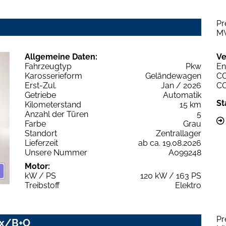
Pr
M
Allgemeine Daten:
Ve
Fahrzeugtyp
Pkw
En
Karosserieform
Geländewagen
C
Erst-Zul.
Jan / 2026
C
Getriebe
Automatik
St
Kilometerstand
15 km
Anzahl der Türen
5
Farbe
Grau
Standort
Zentrallager
Lieferzeit
ab ca. 19.08.2026
Unsere Nummer
A099248
Motor:
kW / PS
120 kW / 163 PS
Treibstoff
Elektro
Pr
ix/B+O