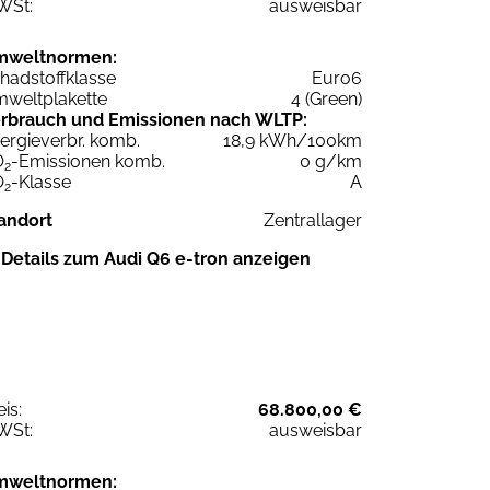
WSt:
ausweisbar
mweltnormen:
hadstoffklasse
Euro6
weltplakette
4 (Green)
rbrauch und Emissionen nach WLTP:
ergieverbr. komb.
18,9 kWh/100km
O
-Emissionen komb.
0 g/km
2
O
-Klasse
A
2
andort
Zentrallager
Details zum Audi Q6 e-tron anzeigen
eis:
68.800,00 €
WSt:
ausweisbar
mweltnormen: