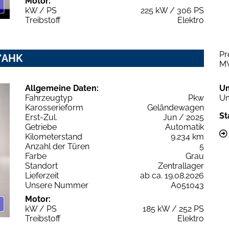
Motor:
kW / PS
225 kW / 306 PS
Treibstoff
Elektro
Pr
x*AHK
M
Allgemeine Daten:
U
Fahrzeugtyp
Pkw
Um
Karosserieform
Geländewagen
St
Erst-Zul.
Jun / 2025
Getriebe
Automatik
Kilometerstand
9.234 km
Anzahl der Türen
5
Farbe
Grau
Standort
Zentrallager
Lieferzeit
ab ca. 19.08.2026
Unsere Nummer
A051043
Motor:
kW / PS
185 kW / 252 PS
Treibstoff
Elektro