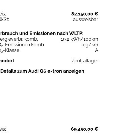
eis:
82.150,00 €
WSt:
ausweisbar
rbrauch und Emissionen nach WLTP:
ergieverbr. komb.
19,2 kWh/100km
O
-Emissionen komb.
0 g/km
2
O
-Klasse
A
2
andort
Zentrallager
Details zum Audi Q6 e-tron anzeigen
eis:
69.450,00 €