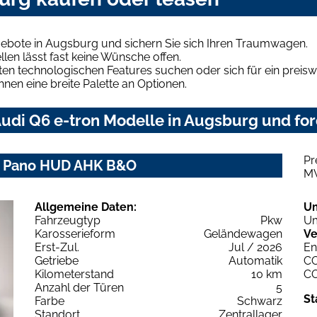
gebote in Augsburg und sichern Sie sich Ihren Traumwagen.
len lässt fast keine Wünsche offen.
en technologischen Features suchen oder sich für ein preiswe
hnen eine breite Palette an Optionen.
udi Q6 e-tron Modelle in Augsburg und for
Pr
ch+ Pano HUD AHK B&O
M
Allgemeine Daten:
U
Fahrzeugtyp
Pkw
Um
Karosserieform
Geländewagen
Ve
Erst-Zul.
Jul / 2026
En
Getriebe
Automatik
C
Kilometerstand
10 km
C
Anzahl der Türen
5
St
Farbe
Schwarz
Standort
Zentrallager