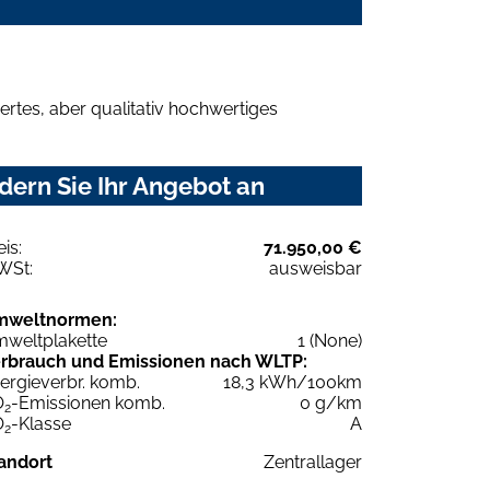
rtes, aber qualitativ hochwertiges
dern Sie Ihr Angebot an
eis:
71.950,00 €
WSt:
ausweisbar
mweltnormen:
weltplakette
1 (None)
rbrauch und Emissionen nach WLTP:
ergieverbr. komb.
18,3 kWh/100km
O
-Emissionen komb.
0 g/km
2
O
-Klasse
A
2
andort
Zentrallager