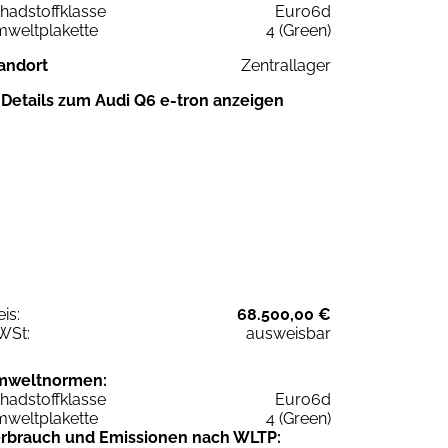
hadstoffklasse
Euro6d
weltplakette
4 (Green)
andort
Zentrallager
Details zum Audi Q6 e-tron anzeigen
eis:
68.500,00 €
WSt:
ausweisbar
mweltnormen:
hadstoffklasse
Euro6d
weltplakette
4 (Green)
rbrauch und Emissionen nach WLTP: