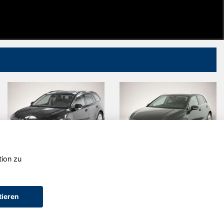
tion zu
Skoda
Volkswagen
Octavia
Golf
tieren
AGB (Service)
AGB (Teile)
AGB (Gebrauchtwagen)
Widerruf