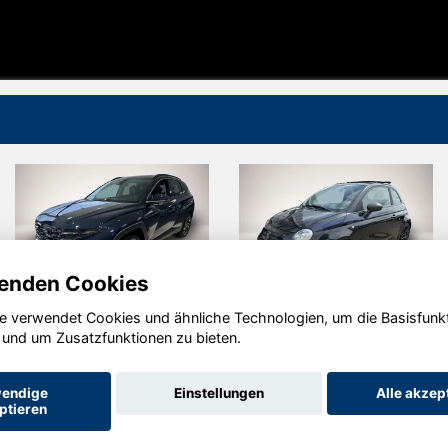
enden Cookies
e verwendet Cookies und ähnliche Technologien, um die Basisfunk
Hyundai
Abarth 500
 und um Zusatzfunktionen zu bieten.
TUCSON
endige
Einstellungen
Alle akzep
ptieren
Startseite
Datenschutz
Impressum
AGB