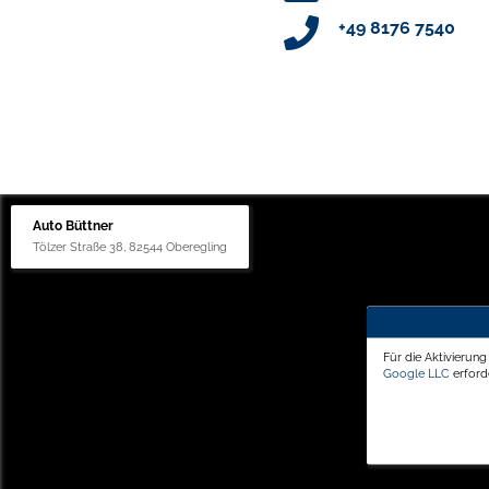
+49 8176 7540
Auto Büttner
Tölzer Straße 38, 82544 Oberegling
Für die Aktivierun
Google LLC
erforde