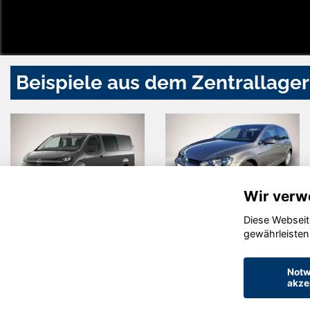
Beispiele aus dem Zentrallager
Wir verw
Diese Webseit
Opel Vivaro
Volkswagen
gewährleisten
Golf
Notw
akze
© konjunkturmotor.de GmbH 2020 - 2026