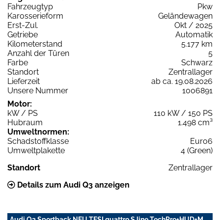
Fahrzeugtyp
Pkw
Karosserieform
Geländewagen
Erst-Zul.
Okt / 2025
Getriebe
Automatik
Kilometerstand
5.177 km
Anzahl der Türen
5
Farbe
Schwarz
Standort
Zentrallager
Lieferzeit
ab ca. 19.08.2026
Unsere Nummer
1006891
Motor:
kW / PS
110 kW / 150 PS
Hubraum
1.498 cm³
Umweltnormen:
Schadstoffklasse
Euro6
Umweltplakette
4 (Green)
Standort
Zentrallager
Details zum Audi Q3 anzeigen
Audi Q3 Sportback NEU TFSI quattro S line TechPro+HUD+M.