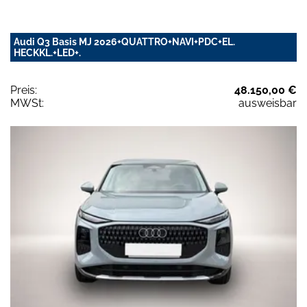
Audi Q3 Basis MJ 2026+QUATTRO+NAVI+PDC+EL.
HECKKL.+LED+.
Preis:
48.150,00 €
MWSt:
ausweisbar