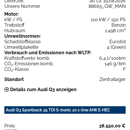
Lieferzeit
ab ca. 19.08.2026
Unsere Nummer
88665_GW_MAN
Motor:
kW / PS
110 kW / 150 PS
Treibstoff
Benzin
Hubraum
1.498 cm³
Umweltnormen:
Schadstoffklasse
Euro6d
Umweltplakette
4 (Green)
Verbrauch und Emissionen nach WLTP:
Kraftstoffverbr. komb.
6,4 l/100km
CO
-Emissionen komb.
146 g/km
2
CO
-Klasse
F
2
Standort
Zentrallager
Details zum Audi Q3 anzeigen
Audi Q3 Sportback 35 TDI S-tronic 2x s-line AHK E-HEC
Preis:
38.550,00 €