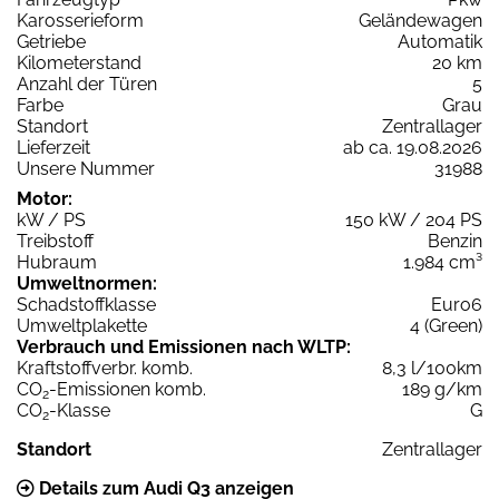
Karosserieform
Geländewagen
Getriebe
Automatik
Kilometerstand
20 km
Anzahl der Türen
5
Farbe
Grau
Standort
Zentrallager
Lieferzeit
ab ca. 19.08.2026
Unsere Nummer
31988
Motor:
kW / PS
150 kW / 204 PS
Treibstoff
Benzin
Hubraum
1.984 cm³
Umweltnormen:
Schadstoffklasse
Euro6
Umweltplakette
4 (Green)
Verbrauch und Emissionen nach WLTP:
Kraftstoffverbr. komb.
8,3 l/100km
CO
-Emissionen komb.
189 g/km
2
CO
-Klasse
G
2
Standort
Zentrallager
Details zum Audi Q3 anzeigen