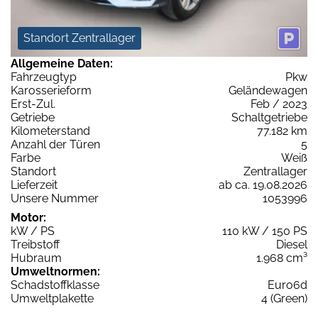
Standort Zentrallager
Allgemeine Daten:
Fahrzeugtyp
Pkw
Karosserieform
Geländewagen
Erst-Zul.
Feb / 2023
Getriebe
Schaltgetriebe
Kilometerstand
77.182 km
Anzahl der Türen
5
Farbe
Weiß
Standort
Zentrallager
Lieferzeit
ab ca. 19.08.2026
Unsere Nummer
1053996
Motor:
kW / PS
110 kW / 150 PS
Treibstoff
Diesel
Hubraum
1.968 cm³
Umweltnormen:
Schadstoffklasse
Euro6d
Umweltplakette
4 (Green)