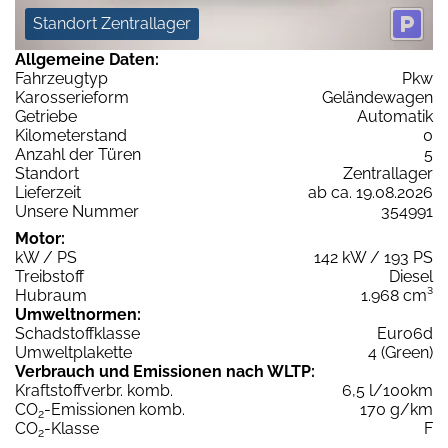
Standort Zentrallager
Allgemeine Daten:
Fahrzeugtyp
Pkw
Karosserieform
Geländewagen
Getriebe
Automatik
Kilometerstand
0
Anzahl der Türen
5
Standort
Zentrallager
Lieferzeit
ab ca. 19.08.2026
Unsere Nummer
354991
Motor:
kW / PS
142 kW / 193 PS
Treibstoff
Diesel
Hubraum
1.968 cm³
Umweltnormen:
Schadstoffklasse
Euro6d
Umweltplakette
4 (Green)
Verbrauch und Emissionen nach WLTP:
Kraftstoffverbr. komb.
6,5 l/100km
CO
-Emissionen komb.
170 g/km
2
CO
-Klasse
F
2