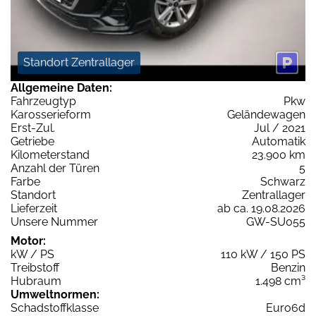
Standort Zentrallager
Allgemeine Daten:
Fahrzeugtyp
Pkw
Karosserieform
Geländewagen
Erst-Zul.
Jul / 2021
Getriebe
Automatik
Kilometerstand
23.900 km
Anzahl der Türen
5
Farbe
Schwarz
Standort
Zentrallager
Lieferzeit
ab ca. 19.08.2026
Unsere Nummer
GW-SU055
Motor:
kW / PS
110 kW / 150 PS
Treibstoff
Benzin
Hubraum
1.498 cm³
Umweltnormen:
Schadstoffklasse
Euro6d