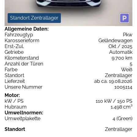
Standort Zentrallager
Allgemeine Daten:
Fahrzeugtyp
Pkw
Karosserieform
Geländewagen
Erst-Zul.
Okt / 2025
Getriebe
Automatik
Kilometerstand
9.700 km
Anzahl der Türen
5
Farbe
Weiß
Standort
Zentrallager
Lieferzeit
ab ca. 19.08.2026
Unsere Nummer
1005114
Motor:
kW / PS
110 kW / 150 PS
Hubraum
1.498 cm³
Umweltnormen:
Umweltplakette
4 (Green)
Standort
Zentrallager