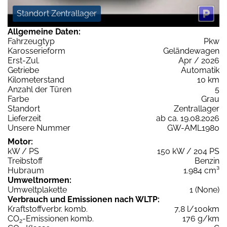
Standort Zentrallager
Allgemeine Daten:
Fahrzeugtyp
Pkw
Karosserieform
Geländewagen
Erst-Zul.
Apr / 2026
Getriebe
Automatik
Kilometerstand
10 km
Anzahl der Türen
5
Farbe
Grau
Standort
Zentrallager
Lieferzeit
ab ca. 19.08.2026
Unsere Nummer
GW-AML1980
Motor:
kW / PS
150 kW / 204 PS
Treibstoff
Benzin
Hubraum
1.984 cm³
Umweltnormen:
Umweltplakette
1 (None)
Verbrauch und Emissionen nach WLTP:
Kraftstoffverbr. komb.
7,8 l/100km
CO
-Emissionen komb.
176 g/km
2