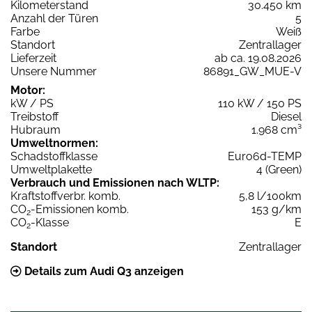
Kilometerstand
30.450 km
Anzahl der Türen
5
Farbe
Weiß
Standort
Zentrallager
Lieferzeit
ab ca. 19.08.2026
Unsere Nummer
86891_GW_MUE-V
Motor:
kW / PS
110 kW / 150 PS
Treibstoff
Diesel
Hubraum
1.968 cm³
Umweltnormen:
Schadstoffklasse
Euro6d-TEMP
Umweltplakette
4 (Green)
Verbrauch und Emissionen nach WLTP:
Kraftstoffverbr. komb.
5,8 l/100km
CO
-Emissionen komb.
153 g/km
2
CO
-Klasse
E
2
Standort
Zentrallager
Details zum Audi Q3 anzeigen