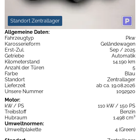
Standort Zentrallager
Allgemeine Daten:
Fahrzeugtyp
Pkw
Karosserieform
Geländewagen
Erst-Zul.
Sep / 2025
Getriebe
Automatik
Kilometerstand
14.190 km
Anzahl der Türen
5
Farbe
Blau
Standort
Zentrallager
Lieferzeit
ab ca. 19.08.2026
Unsere Nummer
1092920
Motor:
kW / PS
110 kW / 150 PS
Treibstoff
Benzin
Hubraum
1.498 cm³
Umweltnormen:
Umweltplakette
4 (Green)