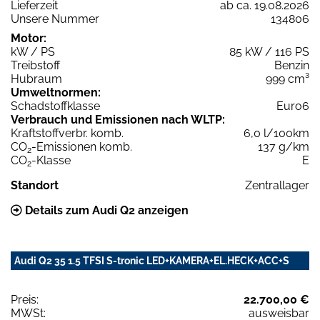
Lieferzeit
ab ca. 19.08.2026
Unsere Nummer
134806
Motor:
kW / PS
85 kW / 116 PS
Treibstoff
Benzin
Hubraum
999 cm³
Umweltnormen:
Schadstoffklasse
Euro6
Verbrauch und Emissionen nach WLTP:
Kraftstoffverbr. komb.
6,0 l/100km
CO
-Emissionen komb.
137 g/km
2
CO
-Klasse
E
2
Standort
Zentrallager
Details zum Audi Q2 anzeigen
Audi Q2 35 1.5 TFSI S-tronic LED+KAMERA+EL.HECK+ACC+S
Preis:
22.700,00 €
MWSt:
ausweisbar