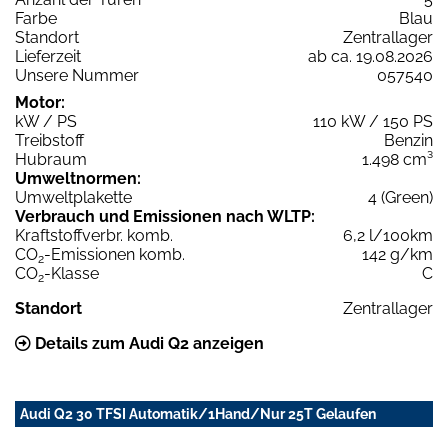
Farbe
Blau
Standort
Zentrallager
Lieferzeit
ab ca. 19.08.2026
Unsere Nummer
057540
Motor:
kW / PS
110 kW / 150 PS
Treibstoff
Benzin
Hubraum
1.498 cm³
Umweltnormen:
Umweltplakette
4 (Green)
Verbrauch und Emissionen nach WLTP:
Kraftstoffverbr. komb.
6,2 l/100km
CO
-Emissionen komb.
142 g/km
2
CO
-Klasse
C
2
Standort
Zentrallager
Details zum Audi Q2 anzeigen
Audi Q2 30 TFSI Automatik/1Hand/Nur 25T Gelaufen