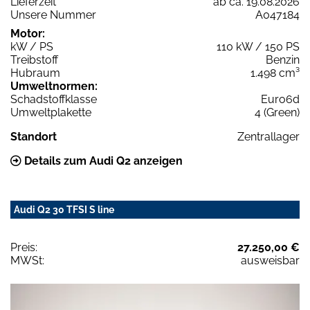
Lieferzeit
ab ca. 19.08.2026
Unsere Nummer
A047184
Motor:
kW / PS
110 kW / 150 PS
Treibstoff
Benzin
Hubraum
1.498 cm³
Umweltnormen:
Schadstoffklasse
Euro6d
Umweltplakette
4 (Green)
Standort
Zentrallager
Details zum Audi Q2 anzeigen
Audi Q2 30 TFSI S line
Preis:
27.250,00 €
MWSt:
ausweisbar