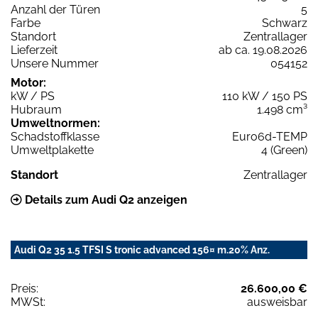
Anzahl der Türen
5
Farbe
Schwarz
Standort
Zentrallager
Lieferzeit
ab ca. 19.08.2026
Unsere Nummer
054152
Motor:
kW / PS
110 kW / 150 PS
Hubraum
1.498 cm³
Umweltnormen:
Schadstoffklasse
Euro6d-TEMP
Umweltplakette
4 (Green)
Standort
Zentrallager
Details zum Audi Q2 anzeigen
Audi Q2 35 1.5 TFSI S tronic advanced 156¤ m.20% Anz.
Preis:
26.600,00 €
MWSt:
ausweisbar