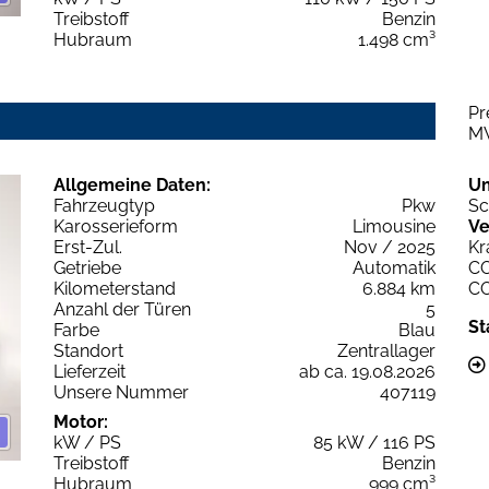
Treibstoff
Benzin
Hubraum
1.498 cm³
Pr
M
Allgemeine Daten:
U
Fahrzeugtyp
Pkw
Sc
Karosserieform
Limousine
Ve
Erst-Zul.
Nov / 2025
Kr
Getriebe
Automatik
C
Kilometerstand
6.884 km
C
Anzahl der Türen
5
St
Farbe
Blau
Standort
Zentrallager
Lieferzeit
ab ca. 19.08.2026
Unsere Nummer
407119
Motor:
kW / PS
85 kW / 116 PS
Treibstoff
Benzin
Hubraum
999 cm³