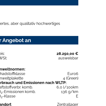
rtes, aber qualitativ hochwertiges
hr Angebot an
eis:
28.250,00 €
WSt:
ausweisbar
mweltnormen:
hadstoffklasse
Euro6
weltplakette
4 (Green)
rbrauch und Emissionen nach WLTP:
aftstoffverbr. komb.
6,0 l/100km
O
-Emissionen komb.
136 g/km
2
O
-Klasse
E
2
andort
Zentrallager