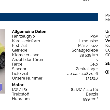
Pr
M
Allgemeine Daten:
U
Fahrzeugtyp
Pkw
Um
Karosserieform
Limousine
Ve
Erst-Zul.
Mär / 2022
Kr
Getriebe
Schaltgetriebe
C
Kilometerstand
39.539 km
C
Anzahl der Türen
5
St
Farbe
Gelb
Standort
Zentrallager
Lieferzeit
ab ca. 19.08.2026
Unsere Nummer
132516
Motor:
kW / PS
81 kW / 110 PS
Treibstoff
Benzin
Hubraum
999 cm³