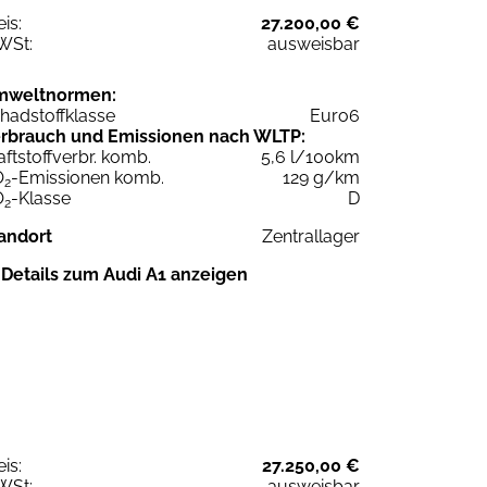
eis:
27.200,00 €
WSt:
ausweisbar
mweltnormen:
hadstoffklasse
Euro6
rbrauch und Emissionen nach WLTP:
aftstoffverbr. komb.
5,6 l/100km
O
-Emissionen komb.
129 g/km
2
O
-Klasse
D
2
andort
Zentrallager
Details zum Audi A1 anzeigen
eis:
27.250,00 €
WSt:
ausweisbar