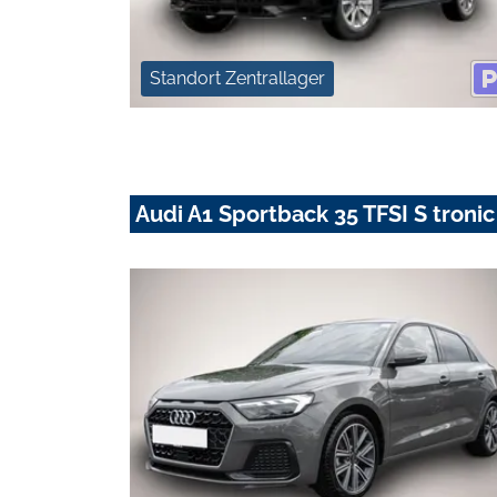
Standort Zentrallager
Audi A1 Sportback 35 TFSI S troni