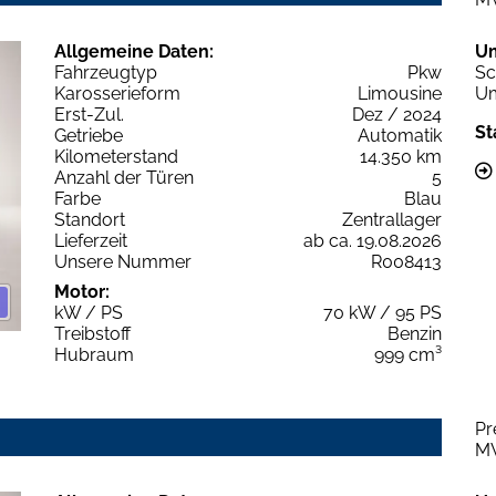
Allgemeine Daten:
U
Fahrzeugtyp
Pkw
Sc
Karosserieform
Limousine
Um
Erst-Zul.
Dez / 2024
St
Getriebe
Automatik
Kilometerstand
14.350 km
Anzahl der Türen
5
Farbe
Blau
Standort
Zentrallager
Lieferzeit
ab ca. 19.08.2026
Unsere Nummer
R008413
Motor:
kW / PS
70 kW / 95 PS
Treibstoff
Benzin
Hubraum
999 cm³
Pr
M