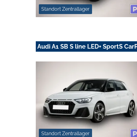
Standort Zentrallager
Audi A1 SB S line LED+ SportS Car
Standort Zentrallager