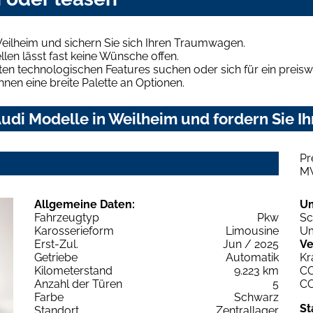
eilheim und sichern Sie sich Ihren Traumwagen.
len lässt fast keine Wünsche offen.
en technologischen Features suchen oder sich für ein preiswe
hnen eine breite Palette an Optionen.
udi Modelle in Weilheim und fordern Sie I
Pr
M
Allgemeine Daten:
U
Fahrzeugtyp
Pkw
Sc
Karosserieform
Limousine
Um
Erst-Zul.
Jun / 2025
Ve
Getriebe
Automatik
Kr
Kilometerstand
9.223 km
C
Anzahl der Türen
5
C
Farbe
Schwarz
St
Standort
Zentrallager