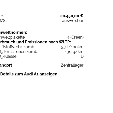
eis:
20.450,00 €
WSt:
ausweisbar
mweltnormen:
weltplakette
4 (Green)
rbrauch und Emissionen nach WLTP:
aftstoffverbr. komb.
5,7 l/100km
O
-Emissionen komb.
130 g/km
2
O
-Klasse
D
2
andort
Zentrallager
Details zum Audi A1 anzeigen