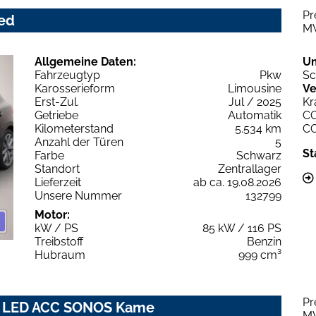
Pr
ced
M
Allgemeine Daten:
U
Fahrzeugtyp
Pkw
Sc
Karosserieform
Limousine
Ve
Erst-Zul.
Jul / 2025
Kr
Getriebe
Automatik
C
Kilometerstand
5.534 km
C
Anzahl der Türen
5
St
Farbe
Schwarz
Standort
Zentrallager
Lieferzeit
ab ca. 19.08.2026
Unsere Nummer
132799
Motor:
kW / PS
85 kW / 116 PS
Treibstoff
Benzin
Hubraum
999 cm³
Pr
nic LED ACC SONOS Kame
M