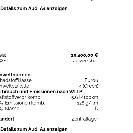
Details zum Audi A1 anzeigen
eis:
29.400,00 €
WSt:
ausweisbar
mweltnormen:
hadstoffklasse
Euro6
weltplakette
4 (Green)
rbrauch und Emissionen nach WLTP:
aftstoffverbr. komb.
5,6 l/100km
O
-Emissionen komb.
128 g/km
2
O
-Klasse
D
2
andort
Zentrallager
Details zum Audi A1 anzeigen