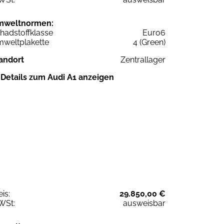
mweltnormen:
hadstoffklasse
Euro6
weltplakette
4 (Green)
andort
Zentrallager
Details zum Audi A1 anzeigen
eis:
29.850,00 €
WSt:
ausweisbar