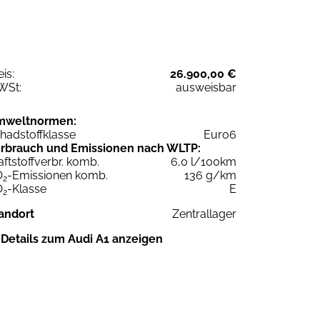
eis:
26.900,00 €
WSt:
ausweisbar
mweltnormen:
hadstoffklasse
Euro6
rbrauch und Emissionen nach WLTP:
aftstoffverbr. komb.
6,0 l/100km
O
-Emissionen komb.
136 g/km
2
O
-Klasse
E
2
andort
Zentrallager
Details zum Audi A1 anzeigen