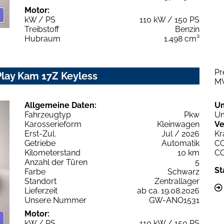
Motor:
kW / PS
110 kW / 150 PS
Treibstoff
Benzin
Hubraum
1.498 cm³
Pr
Play Kam 17Z Keyless
M
Allgemeine Daten:
U
Fahrzeugtyp
Pkw
Um
Karosserieform
Kleinwagen
Ve
Erst-Zul.
Jul / 2026
Kr
Getriebe
Automatik
C
Kilometerstand
10 km
C
Anzahl der Türen
5
St
Farbe
Schwarz
Standort
Zentrallager
Lieferzeit
ab ca. 19.08.2026
Unsere Nummer
GW-ANO1531
Motor:
kW / PS
110 kW / 150 PS