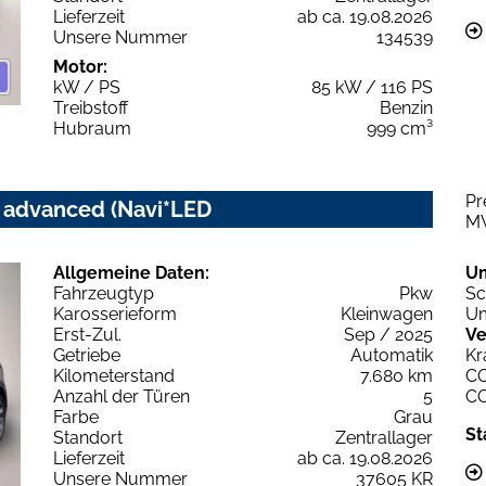
Lieferzeit
ab ca. 19.08.2026
Unsere Nummer
134539
Motor:
kW / PS
85 kW / 116 PS
Treibstoff
Benzin
Hubraum
999 cm³
Pr
c advanced (Navi*LED
M
Allgemeine Daten:
U
Fahrzeugtyp
Pkw
Sc
Karosserieform
Kleinwagen
Um
Erst-Zul.
Sep / 2025
Ve
Getriebe
Automatik
Kr
Kilometerstand
7.680 km
C
Anzahl der Türen
5
C
Farbe
Grau
St
Standort
Zentrallager
Lieferzeit
ab ca. 19.08.2026
Unsere Nummer
37605 KR