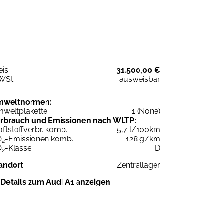
eis:
31.500,00 €
WSt:
ausweisbar
mweltnormen:
weltplakette
1 (None)
rbrauch und Emissionen nach WLTP:
aftstoffverbr. komb.
5,7 l/100km
O
-Emissionen komb.
128 g/km
2
O
-Klasse
D
2
andort
Zentrallager
Details zum Audi A1 anzeigen