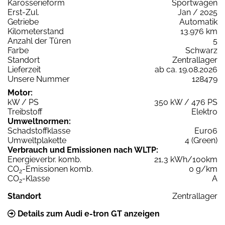
Karosserieform
Sportwagen
Erst-Zul.
Jan / 2025
Getriebe
Automatik
Kilometerstand
13.976 km
Anzahl der Türen
5
Farbe
Schwarz
Standort
Zentrallager
Lieferzeit
ab ca. 19.08.2026
Unsere Nummer
128479
Motor:
kW / PS
350 kW / 476 PS
Treibstoff
Elektro
Umweltnormen:
Schadstoffklasse
Euro6
Umweltplakette
4 (Green)
Verbrauch und Emissionen nach WLTP:
Energieverbr. komb.
21,3 kWh/100km
CO
-Emissionen komb.
0 g/km
2
CO
-Klasse
A
2
Standort
Zentrallager
Details zum Audi e-tron GT anzeigen