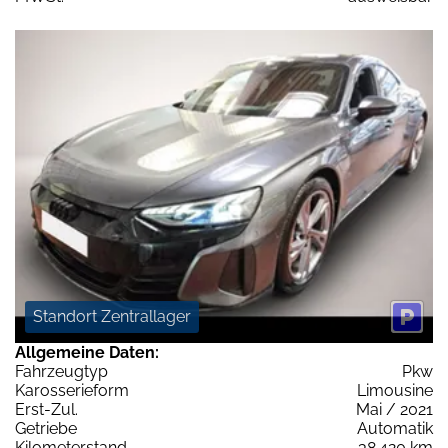
Standort Zentrallager
Allgemeine Daten:
Fahrzeugtyp
Pkw
Karosserieform
Limousine
Erst-Zul.
Mai / 2021
Getriebe
Automatik
Kilometerstand
38.420 km