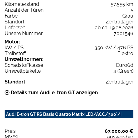
Kilometerstand
57.555 km
Anzahl der Türen
5
Farbe
Grau
Standort
Zentrallager
Lieferzeit
ab ca. 19.08.2026
Unsere Nummer
7001546
Motor:
kW / PS
350 kW / 476 PS
Treibstoff
Elektro
Umweltnormen:
Schadstoffklasse
Euro6d
Umweltplakette
4 (Green)
Standort
Zentrallager
Details zum Audi e-tron GT anzeigen
Audi E-tron GT RS Basis Quattro Matrix LED/ACC/360°/I
Preis:
67.000,00 €
MWSt:
ausweisbar