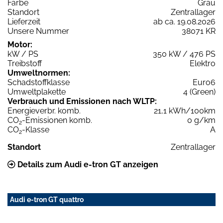
Farbe
Grau
Standort
Zentrallager
Lieferzeit
ab ca. 19.08.2026
Unsere Nummer
38071 KR
Motor:
kW / PS
350 kW / 476 PS
Treibstoff
Elektro
Umweltnormen:
Schadstoffklasse
Euro6
Umweltplakette
4 (Green)
Verbrauch und Emissionen nach WLTP:
Energieverbr. komb.
21,1 kWh/100km
CO
-Emissionen komb.
0 g/km
2
CO
-Klasse
A
2
Standort
Zentrallager
Details zum Audi e-tron GT anzeigen
Audi e-tron GT quattro