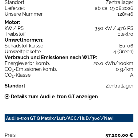
Standort
Zentrallager
Lieferzeit
ab ca. 19.08.2026
Unsere Nummer
128946
Motor:
kW / PS
350 kW / 476 PS
Treibstoff
Elektro
Umweltnormen:
Schadstoffklasse
Euro6
Umweltplakette
4 (Green)
Verbrauch und Emissionen nach WLTP:
Energieverbr. komb.
20,0 kWh/100km
CO
-Emissionen komb.
0 g/km
2
CO
-Klasse
A
2
Standort
Zentrallager
Details zum Audi e-tron GT anzeigen
Audi e-tron GT Q Matrix/Luft/ACC/HuD/360°/Navi
Preis:
57.200,00 €