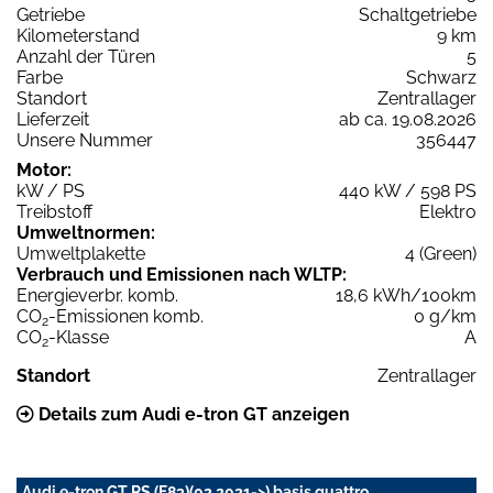
Getriebe
Schaltgetriebe
Kilometerstand
9 km
Anzahl der Türen
5
Farbe
Schwarz
Standort
Zentrallager
Lieferzeit
ab ca. 19.08.2026
Unsere Nummer
356447
Motor:
kW / PS
440 kW / 598 PS
Treibstoff
Elektro
Umweltnormen:
Umweltplakette
4 (Green)
Verbrauch und Emissionen nach WLTP:
Energieverbr. komb.
18,6 kWh/100km
CO
-Emissionen komb.
0 g/km
2
CO
-Klasse
A
2
Standort
Zentrallager
Details zum Audi e-tron GT anzeigen
Audi e-tron GT RS (F83)(02.2021->) basis quattro