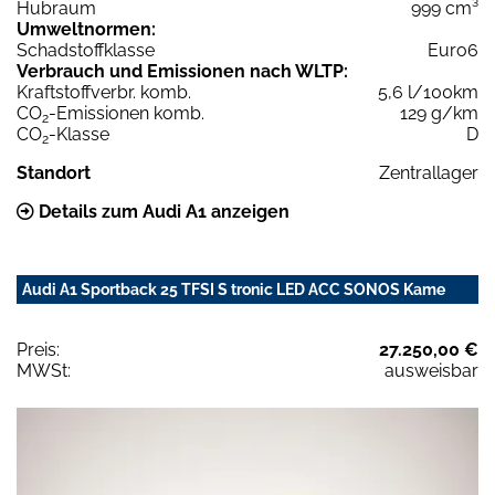
Hubraum
999 cm³
Umweltnormen:
Schadstoffklasse
Euro6
Verbrauch und Emissionen nach WLTP:
Kraftstoffverbr. komb.
5,6 l/100km
CO
-Emissionen komb.
129 g/km
2
CO
-Klasse
D
2
Standort
Zentrallager
Details zum Audi A1 anzeigen
Audi A1 Sportback 25 TFSI S tronic LED ACC SONOS Kame
Preis:
27.250,00 €
MWSt:
ausweisbar