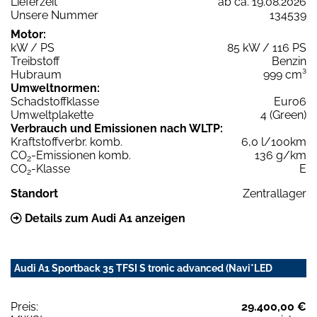
Lieferzeit
ab ca. 19.08.2026
Unsere Nummer
134539
Motor:
kW / PS
85 kW / 116 PS
Treibstoff
Benzin
Hubraum
999 cm³
Umweltnormen:
Schadstoffklasse
Euro6
Umweltplakette
4 (Green)
Verbrauch und Emissionen nach WLTP:
Kraftstoffverbr. komb.
6,0 l/100km
CO
-Emissionen komb.
136 g/km
2
CO
-Klasse
E
2
Standort
Zentrallager
Details zum Audi A1 anzeigen
Audi A1 Sportback 35 TFSI S tronic advanced (Navi*LED
Preis:
29.400,00 €