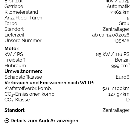
Erst-Zul.
Nov / 2025
Getriebe
Automatik
Kilometerstand
7.362 km
Anzahl der Türen
5
Farbe
Grau
Standort
Zentrallager
Lieferzeit
ab ca. 19.08.2026
Unsere Nummer
135826
Motor:
kW / PS
85 kW / 116 PS
Treibstoff
Benzin
Hubraum
999 cm³
Umweltnormen:
Schadstoffklasse
Euro6
Verbrauch und Emissionen nach WLTP:
Kraftstoffverbr. komb.
5,6 l/100km
CO
-Emissionen komb.
127 g/km
2
CO
-Klasse
D
2
Standort
Zentrallager
Details zum Audi A1 anzeigen