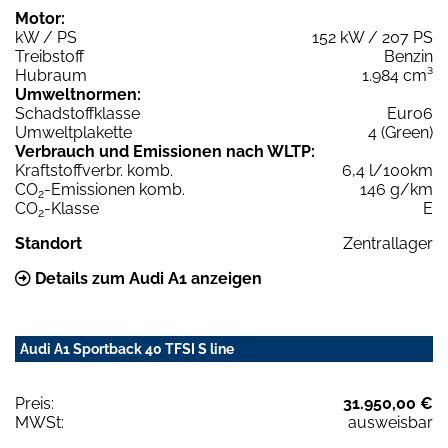
Motor:
kW / PS
152 kW / 207 PS
Treibstoff
Benzin
Hubraum
1.984 cm³
Umweltnormen:
Schadstoffklasse
Euro6
Umweltplakette
4 (Green)
Verbrauch und Emissionen nach WLTP:
Kraftstoffverbr. komb.
6,4 l/100km
CO
-Emissionen komb.
146 g/km
2
CO
-Klasse
E
2
Standort
Zentrallager
Details zum Audi A1 anzeigen
Audi A1 Sportback 40 TFSI S line
Preis:
31.950,00 €
MWSt:
ausweisbar