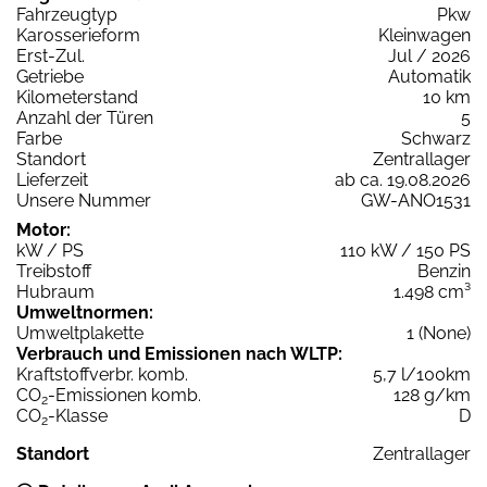
Fahrzeugtyp
Pkw
Karosserieform
Kleinwagen
Erst-Zul.
Jul / 2026
Getriebe
Automatik
Kilometerstand
10 km
Anzahl der Türen
5
Farbe
Schwarz
Standort
Zentrallager
Lieferzeit
ab ca. 19.08.2026
Unsere Nummer
GW-ANO1531
Motor:
kW / PS
110 kW / 150 PS
Treibstoff
Benzin
Hubraum
1.498 cm³
Umweltnormen:
Umweltplakette
1 (None)
Verbrauch und Emissionen nach WLTP:
Kraftstoffverbr. komb.
5,7 l/100km
CO
-Emissionen komb.
128 g/km
2
CO
-Klasse
D
2
Standort
Zentrallager