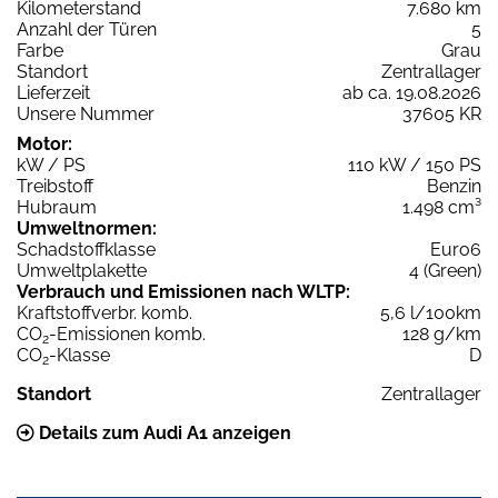
Kilometerstand
7.680 km
Anzahl der Türen
5
Farbe
Grau
Standort
Zentrallager
Lieferzeit
ab ca. 19.08.2026
Unsere Nummer
37605 KR
Motor:
kW / PS
110 kW / 150 PS
Treibstoff
Benzin
Hubraum
1.498 cm³
Umweltnormen:
Schadstoffklasse
Euro6
Umweltplakette
4 (Green)
Verbrauch und Emissionen nach WLTP:
Kraftstoffverbr. komb.
5,6 l/100km
CO
-Emissionen komb.
128 g/km
2
CO
-Klasse
D
2
Standort
Zentrallager
Details zum Audi A1 anzeigen