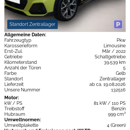
Standort Zentrallager
Allgemeine Daten:
Fahrzeugtyp
Pkw
Karosserieform
Limousine
Erst-Zul.
Mär / 2022
Getriebe
Schaltgetriebe
Kilometerstand
39.539 km
Anzahl der Türen
5
Farbe
Gelb
Standort
Zentrallager
Lieferzeit
ab ca. 19.08.2026
Unsere Nummer
132516
Motor:
kW / PS
81 kW / 110 PS
Treibstoff
Benzin
Hubraum
999 cm³
Umweltnormen:
Umweltplakette
4 (Green)