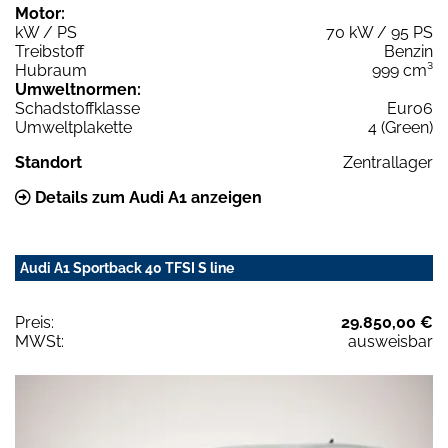
Motor:
kW / PS
70 kW / 95 PS
Treibstoff
Benzin
Hubraum
999 cm³
Umweltnormen:
Schadstoffklasse
Euro6
Umweltplakette
4 (Green)
Standort
Zentrallager
Details zum Audi A1 anzeigen
Audi A1 Sportback 40 TFSI S line
Preis:
29.850,00 €
MWSt:
ausweisbar