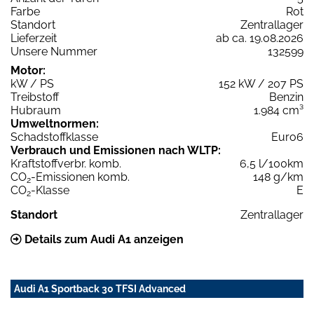
Farbe
Rot
Standort
Zentrallager
Lieferzeit
ab ca. 19.08.2026
Unsere Nummer
132599
Motor:
kW / PS
152 kW / 207 PS
Treibstoff
Benzin
Hubraum
1.984 cm³
Umweltnormen:
Schadstoffklasse
Euro6
Verbrauch und Emissionen nach WLTP:
Kraftstoffverbr. komb.
6,5 l/100km
CO
-Emissionen komb.
148 g/km
2
CO
-Klasse
E
2
Standort
Zentrallager
Details zum Audi A1 anzeigen
Audi A1 Sportback 30 TFSI Advanced