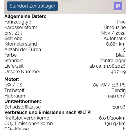
Standort Zentrallager
Allgemeine Daten:
Fahrzeugtyp
Pkw
Karosserieform
Limousine
Erst-Zul.
Nov / 2025
Getriebe
Automatik
Kilometerstand
6.884 km
Anzahl der Türen
5
Farbe
Blau
Standort
Zentrallager
Lieferzeit
ab ca. 19.08.2026
Unsere Nummer
407119
Motor:
kW / PS
85 kW / 116 PS
Treibstoff
Benzin
Hubraum
999 cm³
Umweltnormen:
Schadstoffklasse
Euro6
Verbrauch und Emissionen nach WLTP:
Kraftstoffverbr. komb.
6,0 l/100km
CO
-Emissionen komb.
136 g/km
2
CO
-Klasse
E