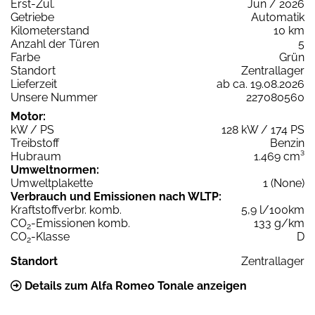
Erst-Zul.
Jun / 2026
Getriebe
Automatik
Kilometerstand
10 km
Anzahl der Türen
5
Farbe
Grün
Standort
Zentrallager
Lieferzeit
ab ca. 19.08.2026
Unsere Nummer
227080560
Motor:
kW / PS
128 kW / 174 PS
Treibstoff
Benzin
Hubraum
1.469 cm³
Umweltnormen:
Umweltplakette
1 (None)
Verbrauch und Emissionen nach WLTP:
Kraftstoffverbr. komb.
5,9 l/100km
CO
-Emissionen komb.
133 g/km
2
CO
-Klasse
D
2
Standort
Zentrallager
Details zum Alfa Romeo Tonale anzeigen