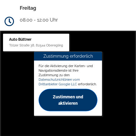
Freitag
08.00 - 12.00 Uhr
Auto Büttner
Tölzer Straße 38, 82544 Oberegling
Zustimmung erforderlich
Für die Aktivierung der Karten- und
Navigationsdienste ist Ihre
Zustimmung zu den
Datenschutzrichtlinien vom
Drittanbieter Google LLC
erforderlich.
Zustimmen und
aktivieren