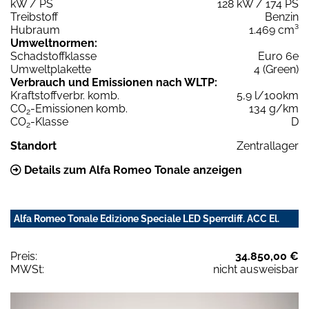
kW / PS
128 kW / 174 PS
Treibstoff
Benzin
Hubraum
1.469 cm³
Umweltnormen:
Schadstoffklasse
Euro 6e
Umweltplakette
4 (Green)
Verbrauch und Emissionen nach WLTP:
Kraftstoffverbr. komb.
5,9 l/100km
CO
-Emissionen komb.
134 g/km
2
CO
-Klasse
D
2
Standort
Zentrallager
Details zum Alfa Romeo Tonale anzeigen
Alfa Romeo Tonale Edizione Speciale LED Sperrdiff. ACC El.
Preis:
34.850,00 €
MWSt:
nicht ausweisbar