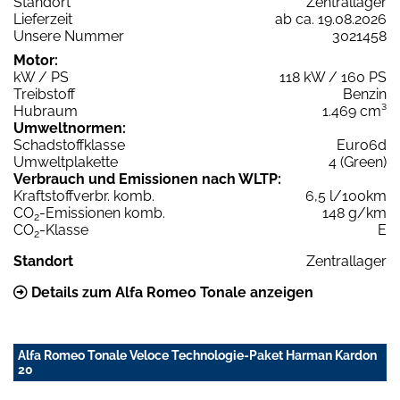
Standort
Zentrallager
Lieferzeit
ab ca. 19.08.2026
Unsere Nummer
3021458
Motor:
kW / PS
118 kW / 160 PS
Treibstoff
Benzin
Hubraum
1.469 cm³
Umweltnormen:
Schadstoffklasse
Euro6d
Umweltplakette
4 (Green)
Verbrauch und Emissionen nach WLTP:
Kraftstoffverbr. komb.
6,5 l/100km
CO
-Emissionen komb.
148 g/km
2
CO
-Klasse
E
2
Standort
Zentrallager
Details zum Alfa Romeo Tonale anzeigen
Alfa Romeo Tonale Veloce Technologie-Paket Harman Kardon
20