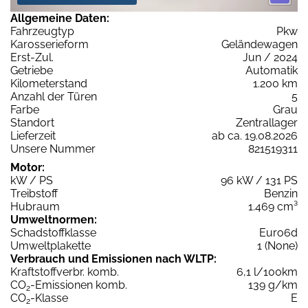
Allgemeine Daten:
Fahrzeugtyp
Pkw
Karosserieform
Geländewagen
Erst-Zul.
Jun / 2024
Getriebe
Automatik
Kilometerstand
1.200 km
Anzahl der Türen
5
Farbe
Grau
Standort
Zentrallager
Lieferzeit
ab ca. 19.08.2026
Unsere Nummer
821519311
Motor:
kW / PS
96 kW / 131 PS
Treibstoff
Benzin
Hubraum
1.469 cm³
Umweltnormen:
Schadstoffklasse
Euro6d
Umweltplakette
1 (None)
Verbrauch und Emissionen nach WLTP:
Kraftstoffverbr. komb.
6,1 l/100km
CO
-Emissionen komb.
139 g/km
2
CO
-Klasse
E
2