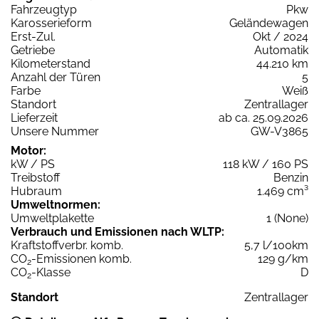
Fahrzeugtyp
Pkw
Karosserieform
Geländewagen
Erst-Zul.
Okt / 2024
Getriebe
Automatik
Kilometerstand
44.210 km
Anzahl der Türen
5
Farbe
Weiß
Standort
Zentrallager
Lieferzeit
ab ca. 25.09.2026
Unsere Nummer
GW-V3865
Motor:
kW / PS
118 kW / 160 PS
Treibstoff
Benzin
Hubraum
1.469 cm³
Umweltnormen:
Umweltplakette
1 (None)
Verbrauch und Emissionen nach WLTP:
Kraftstoffverbr. komb.
5,7 l/100km
CO
-Emissionen komb.
129 g/km
2
CO
-Klasse
D
2
Standort
Zentrallager