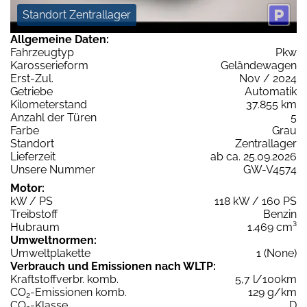
Standort Zentrallager
Allgemeine Daten:
Fahrzeugtyp
Pkw
Karosserieform
Geländewagen
Erst-Zul.
Nov / 2024
Getriebe
Automatik
Kilometerstand
37.855 km
Anzahl der Türen
5
Farbe
Grau
Standort
Zentrallager
Lieferzeit
ab ca. 25.09.2026
Unsere Nummer
GW-V4574
Motor:
kW / PS
118 kW / 160 PS
Treibstoff
Benzin
Hubraum
1.469 cm³
Umweltnormen:
Umweltplakette
1 (None)
Verbrauch und Emissionen nach WLTP:
Kraftstoffverbr. komb.
5,7 l/100km
CO
-Emissionen komb.
129 g/km
2
CO
-Klasse
D