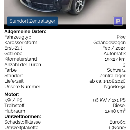
Standort Zentrallager
Allgemeine Daten:
Fahrzeugtyp
Pkw
Karosserieform
Geländewagen
Erst-Zul.
Feb / 2024
Getriebe
Automatik
Kilometerstand
19.327 km
Anzahl der Türen
3
Farbe
Schwarz
Standort
Zentrallager
Lieferzeit
ab ca. 19.08.2026
Unsere Nummer
N3060191
Motor:
kW / PS
96 kW / 131 PS
Treibstoff
Diesel
Hubraum
1.598 cm³
Umweltnormen:
Schadstoffklasse
Euro6d
Umweltplakette
1 (None)