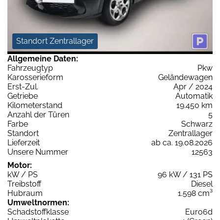
Standort Zentrallager
Allgemeine Daten:
Fahrzeugtyp
Pkw
Karosserieform
Geländewagen
Erst-Zul.
Apr / 2024
Getriebe
Automatik
Kilometerstand
19.450 km
Anzahl der Türen
5
Farbe
Schwarz
Standort
Zentrallager
Lieferzeit
ab ca. 19.08.2026
Unsere Nummer
12563
Motor:
kW / PS
96 kW / 131 PS
Treibstoff
Diesel
Hubraum
1.598 cm³
Umweltnormen:
Schadstoffklasse
Euro6d