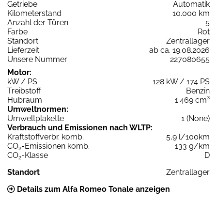
Getriebe
Automatik
Kilometerstand
10.000 km
Anzahl der Türen
5
Farbe
Rot
Standort
Zentrallager
Lieferzeit
ab ca. 19.08.2026
Unsere Nummer
227080655
Motor:
kW / PS
128 kW / 174 PS
Treibstoff
Benzin
Hubraum
1.469 cm³
Umweltnormen:
Umweltplakette
1 (None)
Verbrauch und Emissionen nach WLTP:
Kraftstoffverbr. komb.
5,9 l/100km
CO
-Emissionen komb.
133 g/km
2
CO
-Klasse
D
2
Standort
Zentrallager
Details zum Alfa Romeo Tonale anzeigen