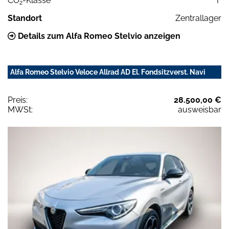
CO
-Klasse
F
2
Standort
Zentrallager
Details zum Alfa Romeo Stelvio anzeigen
Alfa Romeo Stelvio Veloce Allrad AD El. Fondsitzverst. Navi
Preis:
28.500,00 €
MWSt:
ausweisbar