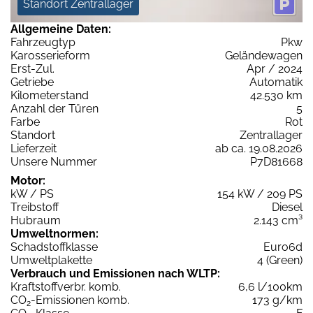
Standort Zentrallager
Allgemeine Daten:
Fahrzeugtyp
Pkw
Karosserieform
Geländewagen
Erst-Zul.
Apr / 2024
Getriebe
Automatik
Kilometerstand
42.530 km
Anzahl der Türen
5
Farbe
Rot
Standort
Zentrallager
Lieferzeit
ab ca. 19.08.2026
Unsere Nummer
P7D81668
Motor:
kW / PS
154 kW / 209 PS
Treibstoff
Diesel
Hubraum
2.143 cm³
Umweltnormen:
Schadstoffklasse
Euro6d
Umweltplakette
4 (Green)
Verbrauch und Emissionen nach WLTP:
Kraftstoffverbr. komb.
6,6 l/100km
CO
-Emissionen komb.
173 g/km
2