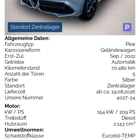
Standort Zentrallager
Allgemeine Daten:
Fahrzeugtyp
Pkw
Karosserieform
Geländewagen
Erst-Zul.
Sep / 2022
Getriebe
Automatik
Kilometerstand
70.480 km
Anzahl der Türen
5
Farbe
Silber
Standort
Zentrallager
Lieferzeit
ab ca. 19.08.2026
Unsere Nummer
4027-24
Motor:
kW / PS
154 kW / 209 PS
Treibstoff
Diesel
Hubraum
2.143 cm³
Umweltnormen:
Schadstoffklasse
Euro6d-TEMP