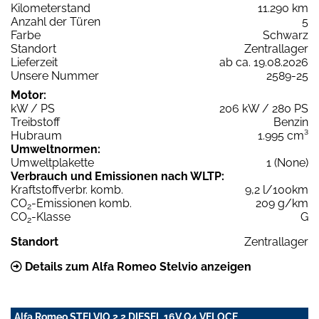
Kilometerstand
11.290 km
Anzahl der Türen
5
Farbe
Schwarz
Standort
Zentrallager
Lieferzeit
ab ca. 19.08.2026
Unsere Nummer
2589-25
Motor:
kW / PS
206 kW / 280 PS
Treibstoff
Benzin
Hubraum
1.995 cm³
Umweltnormen:
Umweltplakette
1 (None)
Verbrauch und Emissionen nach WLTP:
Kraftstoffverbr. komb.
9,2 l/100km
CO
-Emissionen komb.
209 g/km
2
CO
-Klasse
G
2
Standort
Zentrallager
Details zum Alfa Romeo Stelvio anzeigen
Alfa Romeo STELVIO 2,2 DIESEL 16V Q4 VELOCE