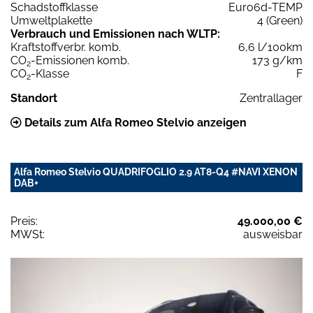
Schadstoffklasse
Euro6d-TEMP
Umweltplakette
4 (Green)
Verbrauch und Emissionen nach WLTP:
Kraftstoffverbr. komb.
6,6 l/100km
CO
-Emissionen komb.
173 g/km
2
CO
-Klasse
F
2
Standort
Zentrallager
Details zum Alfa Romeo Stelvio anzeigen
Alfa Romeo Stelvio QUADRIFOGLIO 2.9 AT8-Q4 #NAVI XENON
DAB+
Preis:
49.000,00 €
MWSt:
ausweisbar