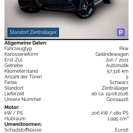
Standort Zentrallager
Allgemeine Daten:
Fahrzeugtyp
Pkw
Karosserieform
Geländewagen
Erst-Zul.
Jun / 2021
Getriebe
Automatik
Kilometerstand
57.316 km
Anzahl der Türen
5
Farbe
Schwarz
Standort
Zentrallager
Lieferzeit
ab ca. 19.08.2026
Unsere Nummer
G0024416
Motor:
kW / PS
206 kW / 280 PS
Hubraum
1.995 cm³
Umweltnormen:
Schadstoffklasse
Euro6