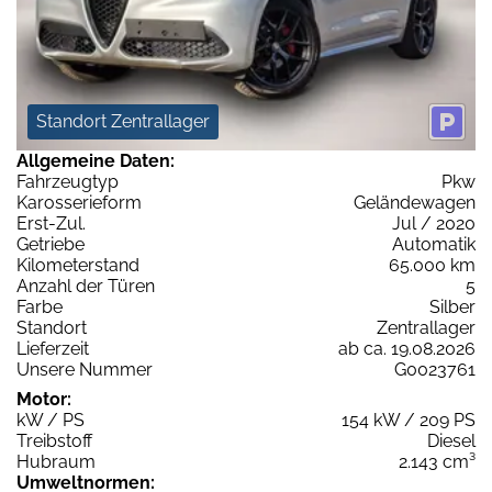
Standort Zentrallager
Allgemeine Daten:
Fahrzeugtyp
Pkw
Karosserieform
Geländewagen
Erst-Zul.
Jul / 2020
Getriebe
Automatik
Kilometerstand
65.000 km
Anzahl der Türen
5
Farbe
Silber
Standort
Zentrallager
Lieferzeit
ab ca. 19.08.2026
Unsere Nummer
G0023761
Motor:
kW / PS
154 kW / 209 PS
Treibstoff
Diesel
Hubraum
2.143 cm³
Umweltnormen: