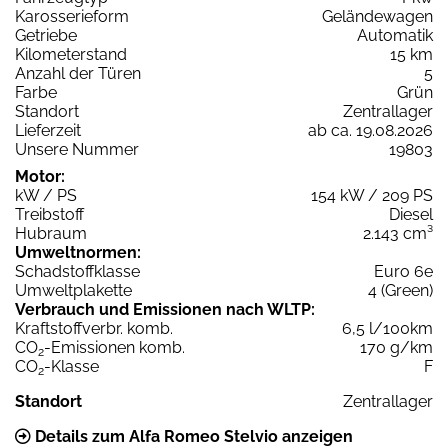
Karosserieform
Geländewagen
Getriebe
Automatik
Kilometerstand
15 km
Anzahl der Türen
5
Farbe
Grün
Standort
Zentrallager
Lieferzeit
ab ca. 19.08.2026
Unsere Nummer
19803
Motor:
kW / PS
154 kW / 209 PS
Treibstoff
Diesel
Hubraum
2.143 cm³
Umweltnormen:
Schadstoffklasse
Euro 6e
Umweltplakette
4 (Green)
Verbrauch und Emissionen nach WLTP:
Kraftstoffverbr. komb.
6,5 l/100km
CO
-Emissionen komb.
170 g/km
2
CO
-Klasse
F
2
Standort
Zentrallager
Details zum Alfa Romeo Stelvio anzeigen