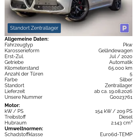
Standort Zentrallager
Allgemeine Daten:
Fahrzeugtyp
Pkw
Karosserieform
Geländewagen
Erst-Zul.
Jul / 2020
Getriebe
Automatik
Kilometerstand
65.000 km
Anzahl der Türen
5
Farbe
Silber
Standort
Zentrallager
Lieferzeit
ab ca. 19.08.2026
Unsere Nummer
G0023761
Motor:
kW / PS
154 kW / 209 PS
Treibstoff
Diesel
Hubraum
2.143 cm³
Umweltnormen:
Schadstoffklasse
Euro6d-TEMP