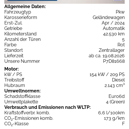
Allgemeine Daten:
Fahrzeugtyp
Pkw
Karosserieform
Geländewagen
Erst-Zul.
Apr / 2024
Getriebe
Automatik
Kilometerstand
42.530 km
Anzahl der Türen
5
Farbe
Rot
Standort
Zentrallager
Lieferzeit
ab ca. 19.08.2026
Unsere Nummer
P7D81668
Motor:
kW / PS
154 kW / 209 PS
Treibstoff
Diesel
Hubraum
2.143 cm³
Umweltnormen:
Schadstoffklasse
Euro6d
Umweltplakette
4 (Green)
Verbrauch und Emissionen nach WLTP:
Kraftstoffverbr. komb.
6,6 l/100km
CO
-Emissionen komb.
173 g/km
2
CO
-Klasse
F
2