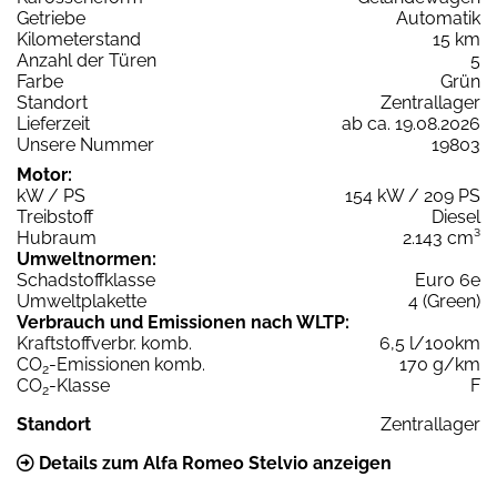
Getriebe
Automatik
Kilometerstand
15 km
Anzahl der Türen
5
Farbe
Grün
Standort
Zentrallager
Lieferzeit
ab ca. 19.08.2026
Unsere Nummer
19803
Motor:
kW / PS
154 kW / 209 PS
Treibstoff
Diesel
Hubraum
2.143 cm³
Umweltnormen:
Schadstoffklasse
Euro 6e
Umweltplakette
4 (Green)
Verbrauch und Emissionen nach WLTP:
Kraftstoffverbr. komb.
6,5 l/100km
CO
-Emissionen komb.
170 g/km
2
CO
-Klasse
F
2
Standort
Zentrallager
Details zum Alfa Romeo Stelvio anzeigen