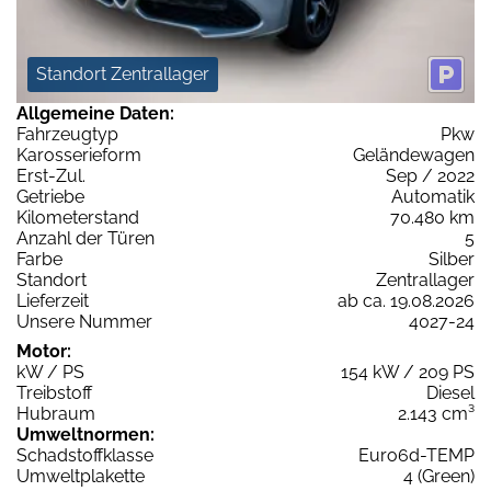
Standort Zentrallager
Allgemeine Daten:
Fahrzeugtyp
Pkw
Karosserieform
Geländewagen
Erst-Zul.
Sep / 2022
Getriebe
Automatik
Kilometerstand
70.480 km
Anzahl der Türen
5
Farbe
Silber
Standort
Zentrallager
Lieferzeit
ab ca. 19.08.2026
Unsere Nummer
4027-24
Motor:
kW / PS
154 kW / 209 PS
Treibstoff
Diesel
Hubraum
2.143 cm³
Umweltnormen:
Schadstoffklasse
Euro6d-TEMP
Umweltplakette
4 (Green)