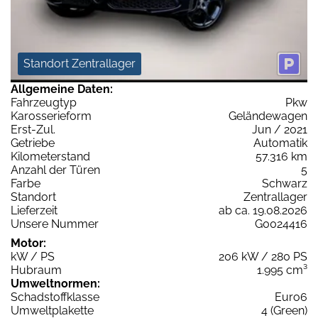
Standort Zentrallager
Allgemeine Daten:
Fahrzeugtyp
Pkw
Karosserieform
Geländewagen
Erst-Zul.
Jun / 2021
Getriebe
Automatik
Kilometerstand
57.316 km
Anzahl der Türen
5
Farbe
Schwarz
Standort
Zentrallager
Lieferzeit
ab ca. 19.08.2026
Unsere Nummer
G0024416
Motor:
kW / PS
206 kW / 280 PS
Hubraum
1.995 cm³
Umweltnormen:
Schadstoffklasse
Euro6
Umweltplakette
4 (Green)