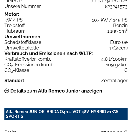
Lieferzeit
ab ca. 19.08.2026
Unsere Nummer
823241573
Motor:
kW / PS
107 kW / 145 PS
Treibstoff
Benzin
Hubraum
1.199 cm³
Umweltnormen:
Schadstoffklasse
Euro 6e
Umweltplakette
4 (Green)
Verbrauch und Emissionen nach WLTP:
Kraftstoffverbr. komb.
4,8 l/100km
CO
-Emissionen komb.
109 g/km
2
CO
-Klasse
C
2
Standort
Zentrallager
Details zum Alfa Romeo Junior anzeigen
Alfa Romeo JUNIOR IBRIDA Q4 1,2 VGT 48V-HYBRID 21KW
SPORT S