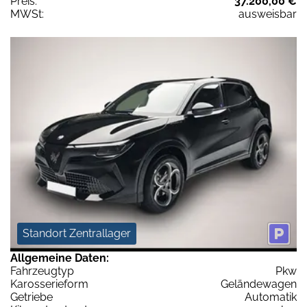
Preis:
37.200,00 €
MWSt:
ausweisbar
Standort Zentrallager
Allgemeine Daten:
Fahrzeugtyp
Pkw
Karosserieform
Geländewagen
Getriebe
Automatik