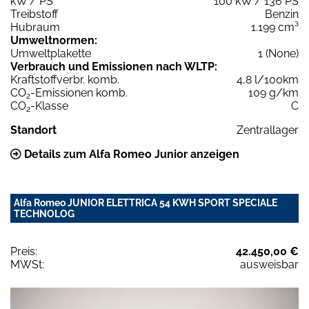
kW / PS
100 kW / 136 PS
Treibstoff
Benzin
Hubraum
1.199 cm³
Umweltnormen:
Umweltplakette
1 (None)
Verbrauch und Emissionen nach WLTP:
Kraftstoffverbr. komb.
4,8 l/100km
CO
-Emissionen komb.
109 g/km
2
CO
-Klasse
C
2
Standort
Zentrallager
Details zum Alfa Romeo Junior anzeigen
Alfa Romeo JUNIOR ELETTRICA 54 KWH SPORT SPECIALE
TECHNOLOG
Preis:
42.450,00 €
MWSt:
ausweisbar