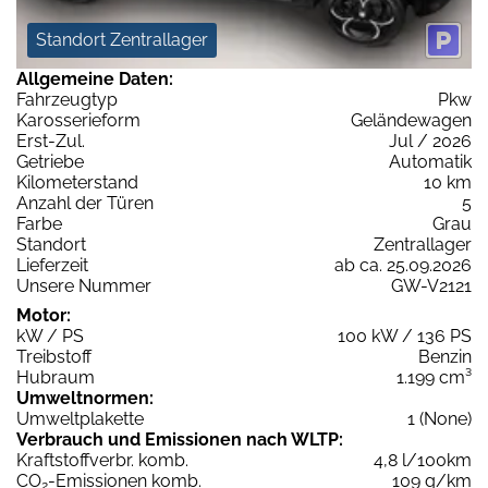
Standort Zentrallager
Allgemeine Daten:
Fahrzeugtyp
Pkw
Karosserieform
Geländewagen
Erst-Zul.
Jul / 2026
Getriebe
Automatik
Kilometerstand
10 km
Anzahl der Türen
5
Farbe
Grau
Standort
Zentrallager
Lieferzeit
ab ca. 25.09.2026
Unsere Nummer
GW-V2121
Motor:
kW / PS
100 kW / 136 PS
Treibstoff
Benzin
Hubraum
1.199 cm³
Umweltnormen:
Umweltplakette
1 (None)
Verbrauch und Emissionen nach WLTP:
Kraftstoffverbr. komb.
4,8 l/100km
CO
-Emissionen komb.
109 g/km
2