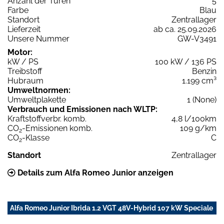
Anzahl der Türen
5
Farbe
Blau
Standort
Zentrallager
Lieferzeit
ab ca. 25.09.2026
Unsere Nummer
GW-V3491
Motor:
kW / PS
100 kW / 136 PS
Treibstoff
Benzin
Hubraum
1.199 cm³
Umweltnormen:
Umweltplakette
1 (None)
Verbrauch und Emissionen nach WLTP:
Kraftstoffverbr. komb.
4,8 l/100km
CO
-Emissionen komb.
109 g/km
2
CO
-Klasse
C
2
Standort
Zentrallager
Details zum Alfa Romeo Junior anzeigen
Alfa Romeo Junior Ibrida 1.2 VGT 48V-Hybrid 107 kW Speciale