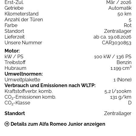
Erst-Zul.
Mär / 2026
Getriebe
Automatik
Kilometerstand
50 km
Anzahl der Türen
5
Farbe
Rot
Standort
Zentrallager
Lieferzeit
ab ca. 19.08.2026
Unsere Nummer
CAR3030853
Motor:
kW / PS
100 kW / 136 PS
Treibstoff
Benzin
Hubraum
1.199 cm³
Umweltnormen:
Umweltplakette
1 (None)
Verbrauch und Emissionen nach WLTP:
Kraftstoffverbr. komb.
5,2 l/100km
CO
-Emissionen komb.
131 g/km
2
CO
-Klasse
D
2
Standort
Zentrallager
Details zum Alfa Romeo Junior anzeigen