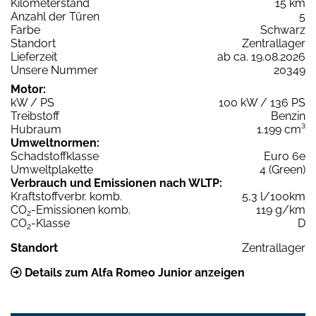
Kilometerstand
15 km
Anzahl der Türen
5
Farbe
Schwarz
Standort
Zentrallager
Lieferzeit
ab ca. 19.08.2026
Unsere Nummer
20349
Motor:
kW / PS
100 kW / 136 PS
Treibstoff
Benzin
Hubraum
1.199 cm³
Umweltnormen:
Schadstoffklasse
Euro 6e
Umweltplakette
4 (Green)
Verbrauch und Emissionen nach WLTP:
Kraftstoffverbr. komb.
5,3 l/100km
CO
-Emissionen komb.
119 g/km
2
CO
-Klasse
D
2
Standort
Zentrallager
Details zum Alfa Romeo Junior anzeigen