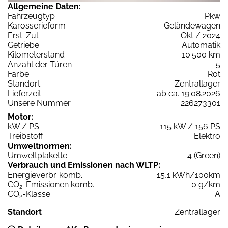
Allgemeine Daten:
Fahrzeugtyp
Pkw
Karosserieform
Geländewagen
Erst-Zul.
Okt / 2024
Getriebe
Automatik
Kilometerstand
10.500 km
Anzahl der Türen
5
Farbe
Rot
Standort
Zentrallager
Lieferzeit
ab ca. 19.08.2026
Unsere Nummer
226273301
Motor:
kW / PS
115 kW / 156 PS
Treibstoff
Elektro
Umweltnormen:
Umweltplakette
4 (Green)
Verbrauch und Emissionen nach WLTP:
Energieverbr. komb.
15,1 kWh/100km
CO
-Emissionen komb.
0 g/km
2
CO
-Klasse
A
2
Standort
Zentrallager