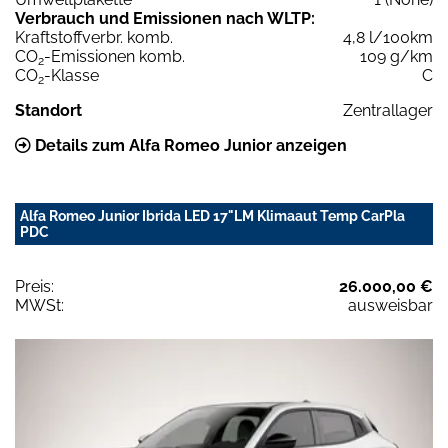
Verbrauch und Emissionen nach WLTP:
Kraftstoffverbr. komb.
4,8 l/100km
CO
-Emissionen komb.
109 g/km
2
CO
-Klasse
C
2
Standort
Zentrallager
Details zum Alfa Romeo Junior anzeigen
Alfa Romeo Junior Ibrida LED 17"LM Klimaaut Temp CarPla
PDC
Preis:
26.000,00 €
MWSt:
ausweisbar