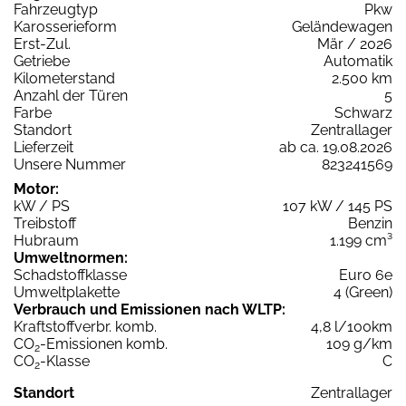
Fahrzeugtyp
Pkw
Karosserieform
Geländewagen
Erst-Zul.
Mär / 2026
Getriebe
Automatik
Kilometerstand
2.500 km
Anzahl der Türen
5
Farbe
Schwarz
Standort
Zentrallager
Lieferzeit
ab ca. 19.08.2026
Unsere Nummer
823241569
Motor:
kW / PS
107 kW / 145 PS
Treibstoff
Benzin
Hubraum
1.199 cm³
Umweltnormen:
Schadstoffklasse
Euro 6e
Umweltplakette
4 (Green)
Verbrauch und Emissionen nach WLTP:
Kraftstoffverbr. komb.
4,8 l/100km
CO
-Emissionen komb.
109 g/km
2
CO
-Klasse
C
2
Standort
Zentrallager