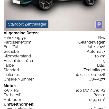
Standort Zentrallager
Allgemeine Daten:
Fahrzeugtyp
Pkw
Karosserieform
Geländewagen
Erst-Zul.
Jul / 2026
Getriebe
Automatik
Kilometerstand
10 km
Anzahl der Türen
5
Farbe
Blau
Standort
Zentrallager
Lieferzeit
ab ca. 25.09.2026
Unsere Nummer
GW-V177
Motor:
kW / PS
100 kW / 136 PS
Treibstoff
Benzin
Hubraum
1.199 cm³
Umweltnormen:
Umweltplakette
1 (None)