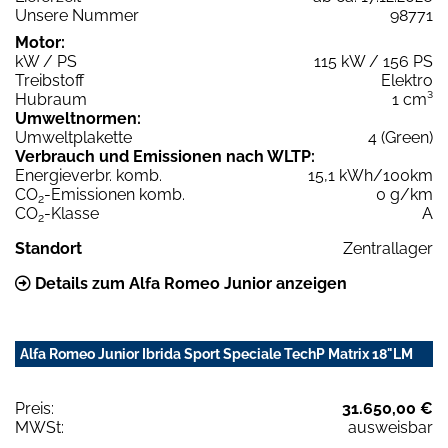
Unsere Nummer
98771
Motor:
kW / PS
115 kW / 156 PS
Treibstoff
Elektro
Hubraum
1 cm³
Umweltnormen:
Umweltplakette
4 (Green)
Verbrauch und Emissionen nach WLTP:
Energieverbr. komb.
15,1 kWh/100km
CO
-Emissionen komb.
0 g/km
2
CO
-Klasse
A
2
Standort
Zentrallager
Details zum Alfa Romeo Junior anzeigen
Alfa Romeo Junior Ibrida Sport Speciale TechP Matrix 18"LM
Preis:
31.650,00 €
MWSt:
ausweisbar