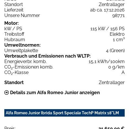
Standort
Zentrallager
Lieferzeit
ab ca. 17.12.2026
Unsere Nummer
98771
Motor:
kW / PS
115 kW / 156 PS
Treibstoff
Elektro
Hubraum
1 cm³
Umweltnormen:
Umweltplakette
4 (Green)
Verbrauch und Emissionen nach WLTP:
Energieverbr. komb.
15,1 kWh/100km
CO
-Emissionen komb.
0 g/km
2
CO
-Klasse
A
2
Standort
Zentrallager
Details zum Alfa Romeo Junior anzeigen
Alfa Romeo Junior Ibrida Sport Speciale TechP Matrix 18"LM
Preis:
31.650,00 €