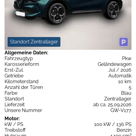
Standort Zentrallager
Allgemeine Daten:
Fahrzeugtyp
Pkw
Karosserieform
Geländewagen
Erst-Zul.
Jul / 2026
Getriebe
Automatik
Kilometerstand
10 km
Anzahl der Türen
5
Farbe
Blau
Standort
Zentrallager
Lieferzeit
ab ca. 25.09.2026
Unsere Nummer
GW-V177
Motor:
kW / PS
100 kW / 136 PS
Treibstoff
Benzin
Hubraum
1.199 cm³