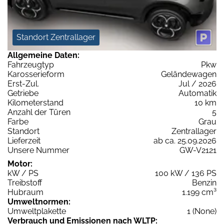
Standort Zentrallager
Allgemeine Daten:
Fahrzeugtyp
Pkw
Karosserieform
Geländewagen
Erst-Zul.
Jul / 2026
Getriebe
Automatik
Kilometerstand
10 km
Anzahl der Türen
5
Farbe
Grau
Standort
Zentrallager
Lieferzeit
ab ca. 25.09.2026
Unsere Nummer
GW-V2121
Motor:
kW / PS
100 kW / 136 PS
Treibstoff
Benzin
Hubraum
1.199 cm³
Umweltnormen:
Umweltplakette
1 (None)
Verbrauch und Emissionen nach WLTP: