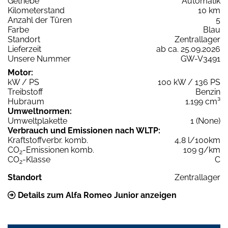
Getriebe
Automatik
Kilometerstand
10 km
Anzahl der Türen
5
Farbe
Blau
Standort
Zentrallager
Lieferzeit
ab ca. 25.09.2026
Unsere Nummer
GW-V3491
Motor:
kW / PS
100 kW / 136 PS
Treibstoff
Benzin
Hubraum
1.199 cm³
Umweltnormen:
Umweltplakette
1 (None)
Verbrauch und Emissionen nach WLTP:
Kraftstoffverbr. komb.
4,8 l/100km
CO
-Emissionen komb.
109 g/km
2
CO
-Klasse
C
2
Standort
Zentrallager
Details zum Alfa Romeo Junior anzeigen