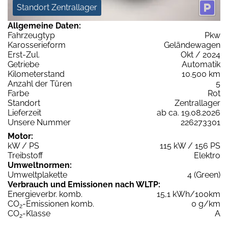
Standort Zentrallager
Allgemeine Daten:
Fahrzeugtyp
Pkw
Karosserieform
Geländewagen
Erst-Zul.
Okt / 2024
Getriebe
Automatik
Kilometerstand
10.500 km
Anzahl der Türen
5
Farbe
Rot
Standort
Zentrallager
Lieferzeit
ab ca. 19.08.2026
Unsere Nummer
226273301
Motor:
kW / PS
115 kW / 156 PS
Treibstoff
Elektro
Umweltnormen:
Umweltplakette
4 (Green)
Verbrauch und Emissionen nach WLTP:
Energieverbr. komb.
15,1 kWh/100km
CO
-Emissionen komb.
0 g/km
2
CO
-Klasse
A
2