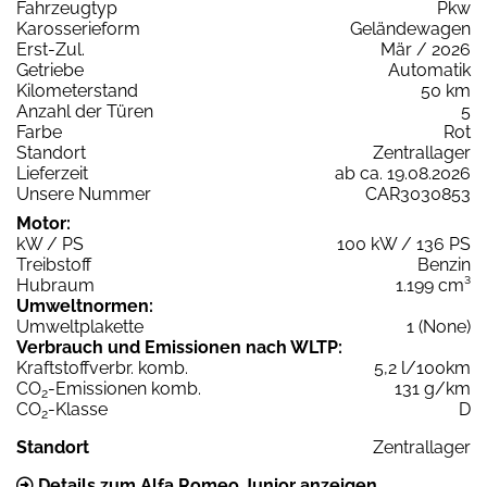
Fahrzeugtyp
Pkw
Karosserieform
Geländewagen
Erst-Zul.
Mär / 2026
Getriebe
Automatik
Kilometerstand
50 km
Anzahl der Türen
5
Farbe
Rot
Standort
Zentrallager
Lieferzeit
ab ca. 19.08.2026
Unsere Nummer
CAR3030853
Motor:
kW / PS
100 kW / 136 PS
Treibstoff
Benzin
Hubraum
1.199 cm³
Umweltnormen:
Umweltplakette
1 (None)
Verbrauch und Emissionen nach WLTP:
Kraftstoffverbr. komb.
5,2 l/100km
CO
-Emissionen komb.
131 g/km
2
CO
-Klasse
D
2
Standort
Zentrallager
Details zum Alfa Romeo Junior anzeigen