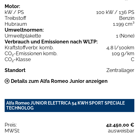
Motor:
kW / PS
100 kW / 136 PS
Treibstoff
Benzin
Hubraum
1.199 cm³
Umweltnormen:
Umweltplakette
1 (None)
Verbrauch und Emissionen nach WLTP:
Kraftstoffverbr. komb.
4,8 l/100km
CO
-Emissionen komb.
109 g/km
2
CO
-Klasse
C
2
Standort
Zentrallager
Details zum Alfa Romeo Junior anzeigen
Alfa Romeo JUNIOR ELETTRICA 54 KWH SPORT SPECIALE
TECHNOLOG
Preis:
42.450,00 €
MWSt:
ausweisbar