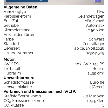
Allgemeine Daten:
Fahrzeugtyp
Pkw
Karosserieform
Geländewagen
Erst-Zul.
Mär / 2026
Getriebe
Automatik
Kilometerstand
2.500 km
Anzahl der Türen
5
Farbe
Schwarz
Standort
Zentrallager
Lieferzeit
ab ca. 19.08.2026
Unsere Nummer
823241569
Motor:
kW / PS
107 kW / 145 PS
Treibstoff
Benzin
Hubraum
1.199 cm³
Umweltnormen:
Schadstoffklasse
Euro 6e
Umweltplakette
4 (Green)
Verbrauch und Emissionen nach WLTP:
Kraftstoffverbr. komb.
4,8 l/100km
CO
-Emissionen komb.
109 g/km
2
CO
-Klasse
C
2