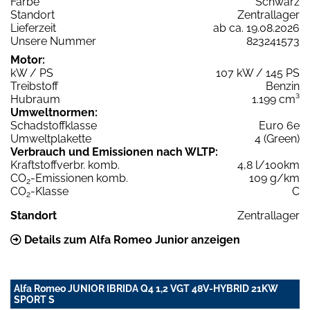
Farbe
Schwarz
Standort
Zentrallager
Lieferzeit
ab ca. 19.08.2026
Unsere Nummer
823241573
Motor:
kW / PS
107 kW / 145 PS
Treibstoff
Benzin
Hubraum
1.199 cm³
Umweltnormen:
Schadstoffklasse
Euro 6e
Umweltplakette
4 (Green)
Verbrauch und Emissionen nach WLTP:
Kraftstoffverbr. komb.
4,8 l/100km
CO
-Emissionen komb.
109 g/km
2
CO
-Klasse
C
2
Standort
Zentrallager
Details zum Alfa Romeo Junior anzeigen
Alfa Romeo JUNIOR IBRIDA Q4 1,2 VGT 48V-HYBRID 21KW
SPORT S