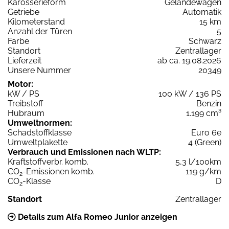
Karosserieform
Geländewagen
Getriebe
Automatik
Kilometerstand
15 km
Anzahl der Türen
5
Farbe
Schwarz
Standort
Zentrallager
Lieferzeit
ab ca. 19.08.2026
Unsere Nummer
20349
Motor:
kW / PS
100 kW / 136 PS
Treibstoff
Benzin
Hubraum
1.199 cm³
Umweltnormen:
Schadstoffklasse
Euro 6e
Umweltplakette
4 (Green)
Verbrauch und Emissionen nach WLTP:
Kraftstoffverbr. komb.
5,3 l/100km
CO
-Emissionen komb.
119 g/km
2
CO
-Klasse
D
2
Standort
Zentrallager
Details zum Alfa Romeo Junior anzeigen