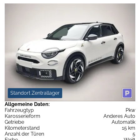
Standort Zentrallager
Allgemeine Daten:
Fahrzeugtyp
Pkw
Karosserieform
Anderes Auto
Getriebe
Automatik
Kilometerstand
15 km
Anzahl der Türen
5
Farbe
Weiß