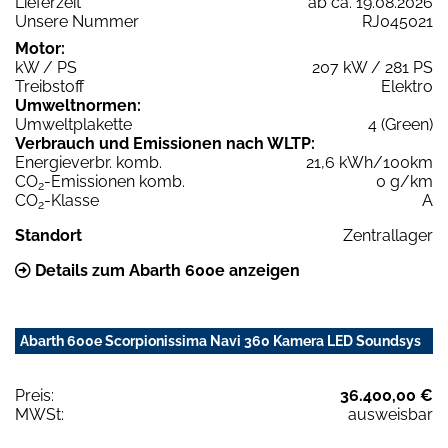
Lieferzeit
ab ca. 19.08.2026
Unsere Nummer
RJ045021
Motor:
kW / PS
207 kW / 281 PS
Treibstoff
Elektro
Umweltnormen:
Umweltplakette
4 (Green)
Verbrauch und Emissionen nach WLTP:
Energieverbr. komb.
21,6 kWh/100km
CO
-Emissionen komb.
0 g/km
2
CO
-Klasse
A
2
Standort
Zentrallager
Details zum Abarth 600e anzeigen
Abarth 600e Scorpionissima Navi 360 Kamera LED Soundsys
Preis:
36.400,00 €
MWSt:
ausweisbar