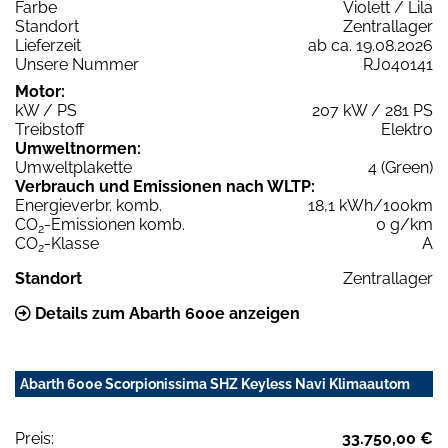
Farbe
Violett / Lila
Standort
Zentrallager
Lieferzeit
ab ca. 19.08.2026
Unsere Nummer
RJ040141
Motor:
kW / PS
207 kW / 281 PS
Treibstoff
Elektro
Umweltnormen:
Umweltplakette
4 (Green)
Verbrauch und Emissionen nach WLTP:
Energieverbr. komb.
18,1 kWh/100km
CO
-Emissionen komb.
0 g/km
2
CO
-Klasse
A
2
Standort
Zentrallager
Details zum Abarth 600e anzeigen
Abarth 600e Scorpionissima SHZ Keyless Navi Klimaautom
Preis:
33.750,00 €