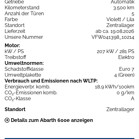
Getriebe
Automatik
Kilometerstand
3.500 km
Anzahl der Türen
5
Farbe
Violett / Lila
Standort
Zentrallager
Lieferzeit
ab ca. 19.08.2026
Unsere Nummer
VFW041398_10214
Motor:
kW / PS
207 kW / 281 PS
Treibstoff
Elektro
Umweltnormen:
Schadstoffklasse
Euro 7
Umweltplakette
4 (Green)
Verbrauch und Emissionen nach WLTP:
Energieverbr. komb.
18,9 kWh/100km
CO
-Emissionen komb.
0 g/km
2
CO
-Klasse
A
2
Standort
Zentrallager
Details zum Abarth 600e anzeigen