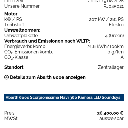
Lieferzeit
ab ca. 19.08.2026
Unsere Nummer
RJ045021
Motor:
kW / PS
207 kW / 281 PS
Treibstoff
Elektro
Umweltnormen:
Umweltplakette
4 (Green)
Verbrauch und Emissionen nach WLTP:
Energieverbr. komb.
21,6 kWh/100km
CO
-Emissionen komb.
0 g/km
2
CO
-Klasse
A
2
Standort
Zentrallager
Details zum Abarth 600e anzeigen
Abarth 600e Scorpionissima Navi 360 Kamera LED Soundsys
Preis:
36.400,00 €
MWSt:
ausweisbar