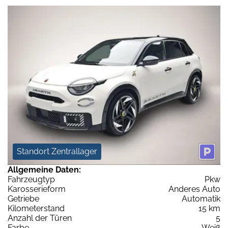
Standort Zentrallager
Allgemeine Daten:
Fahrzeugtyp
Pkw
Karosserieform
Anderes Auto
Getriebe
Automatik
Kilometerstand
15 km
Anzahl der Türen
5
Farbe
Weiß