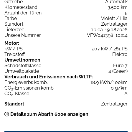
Getriebe
Automatik
Kilometerstand
3.500 km
Anzahl der Türen
5
Farbe
Violett / Lila
Standort
Zentrallager
Lieferzeit
ab ca. 19.08.2026
Unsere Nummer
VFW041398_10214
Motor:
kW / PS
207 kW / 281 PS
Treibstoff
Elektro
Umweltnormen:
Schadstoffklasse
Euro 7
Umweltplakette
4 (Green)
Verbrauch und Emissionen nach WLTP:
Energieverbr. komb.
18,9 kWh/100km
CO
-Emissionen komb.
0 g/km
2
CO
-Klasse
A
2
Standort
Zentrallager
Details zum Abarth 600e anzeigen