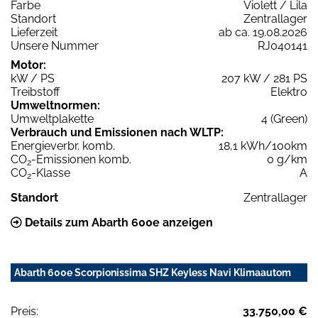
Farbe
Violett / Lila
Standort
Zentrallager
Lieferzeit
ab ca. 19.08.2026
Unsere Nummer
RJ040141
Motor:
kW / PS
207 kW / 281 PS
Treibstoff
Elektro
Umweltnormen:
Umweltplakette
4 (Green)
Verbrauch und Emissionen nach WLTP:
Energieverbr. komb.
18,1 kWh/100km
CO
-Emissionen komb.
0 g/km
2
CO
-Klasse
A
2
Standort
Zentrallager
Details zum Abarth 600e anzeigen
Abarth 600e Scorpionissima SHZ Keyless Navi Klimaautom
Preis:
33.750,00 €