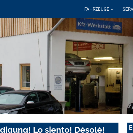
FAHRZEUGE
SERV
E
digung! Lo siento! Désolé!