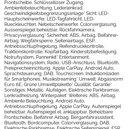
Frontscheibe, Schlüsselloser Zugang,
Ambientebeleuchtung, Lederlenkrad,
Geschwindigkeitsbegrenzungsanlage* Sicht: LED-
Hauptscheinwerfer, LED-Tagfahrlicht, LED-
Rueckleuchten, Nebelscheinwerfer, Colorverglasung,
Aussenspiegel beheizbar, Rückfahrkamera,
Privacyverglasung* Sicherheit: ABS, Airbag, Beifahrer-
Airbag, Wegfahrsperre, Seitenairbags, ESP,
Antriebsschlupfregelung, Reifendruckkontrolle,
Traktionskontrolle, Kopfairbag, Kindersitzbefestigung,
Notrufsystem, Pannenkit* Entertainment:
Navigationssystem, Radio, USB-Anschluss, Bluetooth,
Freisprecheinrichtung, Apple CarPlay, Android Auto,
Sprachsteuerung, DAB, Touchscreen, Induktionsladen
für Smartphones, Musikstreaming* Umwelt: Abgasnorm
Euro 6E, Grüne Umweltplakette* Qualität: Garantie*
Sonstiges: Metallic, Alufelgen, Elektrische Parkbremse,
Lenkradheizung, Winterpaket* Weiteres: ABS, Airbag,
Ambiente Beleuchtung, Android Auto,
Antriebsschlupfregelung, Apple CarPlay, Außenspiegel
beheizbar, Außenspiegel el. anklappbar, Beheizbare
Frontscheibe, Beifahrer Airbag, Berganfahrassistent,
Bluetooth, Bordcomputer, Colorverglasung, DAB,
Elektrische Parkbremse, Elektrische Seitenspiegel, ESP,