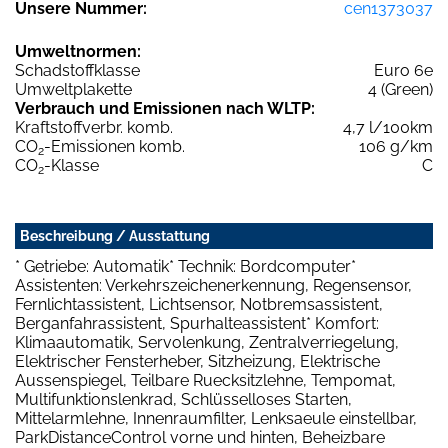
Unsere Nummer:
cen1373037
Umweltnormen:
Schadstoffklasse
Euro 6e
Umweltplakette
4 (Green)
Verbrauch und Emissionen nach WLTP:
Kraftstoffverbr. komb.
4,7 l/100km
CO
-Emissionen komb.
106 g/km
2
CO
-Klasse
C
2
Beschreibung / Ausstattung
* Getriebe: Automatik* Technik: Bordcomputer*
Assistenten: Verkehrszeichenerkennung, Regensensor,
Fernlichtassistent, Lichtsensor, Notbremsassistent,
Berganfahrassistent, Spurhalteassistent* Komfort:
Klimaautomatik, Servolenkung, Zentralverriegelung,
Elektrischer Fensterheber, Sitzheizung, Elektrische
Aussenspiegel, Teilbare Ruecksitzlehne, Tempomat,
Multifunktionslenkrad, Schlüsselloses Starten,
Mittelarmlehne, Innenraumfilter, Lenksaeule einstellbar,
ParkDistanceControl vorne und hinten, Beheizbare