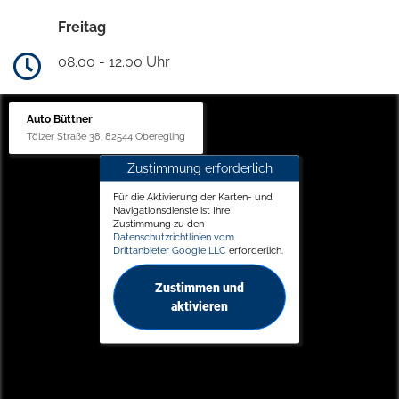
Freitag
08.00 - 12.00 Uhr
Auto Büttner
Tölzer Straße 38, 82544 Oberegling
Zustimmung erforderlich
Für die Aktivierung der Karten- und
Navigationsdienste ist Ihre
Zustimmung zu den
Datenschutzrichtlinien vom
Drittanbieter Google LLC
erforderlich.
Zustimmen und
aktivieren